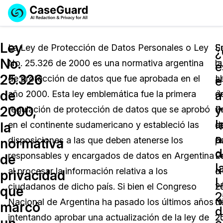
Reservar una
Servicios
Solicitar cotización
Ley
Demo
La Ley de Protección de Datos Personales o Ley
E
S
¿
No.
No. 25.326 de 2000 es una normativa argentina
c
la
Soluciones
e
Licencia de CaseGuard Studio
25.326
de protección de datos que fue aprobada en el
al
L
English
e
Industrias
Precios de Redacción a Pedido
Redacción de vídeos
de
a
año 2000. Esta ley emblemática fue la primera
á
d
Español
y
2000,
regulación de protección de datos que se aprobó
d
P
Precios
Redacción de documentos
Cuerpos Policiales
l
la
en el continente sudamericano y estableció las
a
d
a
Recursos
Redacción de audio
disposiciones a las que deben atenerse los
p
D
Transportación
normativa
d
responsables y encargados de datos en Argentina
L
P
de
Redacción en Bulto
Eventos
l
La Atención Médica
Preguntas Frecuentes
al procesar la información relativa a los
N
o
privacidad
L
ciudadanos de dicho país. Si bien el Congreso
2
L
que
Redacción de imágenes
Educación
Artículos
2
Nacional de Argentina ha pasado los últimos años
d
N
marcó
d
Transcripción y Traducción
El Gobierno
Casos Practicos
intentando aprobar una actualización de la ley de
2
2
un