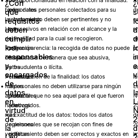
Si
datos
Proporcionalidad en relación con la finalidad:
A
¿Con
¿
bien
personales
los datos personales colectados para su
d
qué
s
la
relacionados
tratamiento deben ser pertinentes y no
e
requisitos
l
deben
d
Ley
con
excesivos en relación con el alcance y la
pr
cumplir
d
de
el
finalidad para la cual se recogieron.
d
los
l
Protección
origen
Transparencia: la recogida de datos no puede
p
responsables
i
de
racial
realizarse de manera que sea abusiva,
d
y
e
Datos
y
fraudulenta o ilícita.
d
encargados
v
Personales
étnico
Restricción de la finalidad: los datos
la
de
d
fue
datos
personales no deben utilizarse para ningún
L
datos
l
aprobada
personales
otro fin que no sea aquel para el que fueron
N
en
L
hace
relativos
recogidos.
2
virtud
N
más
a
Exactitud de los datos: todos los datos
d
de
2
de
opiniones
personales que se recojan con fines de
2
la
d
veinte
políticas
tratamiento deben ser correctos y exactos en
i
Ley
2