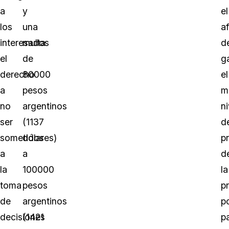
a
y
el
los
una
a
interesados
multa
d
el
de
g
derecho
80000
el
a
pesos
m
no
argentinos
ni
ser
(1137
d
sometidos
dólares)
p
a
a
d
la
100000
la
toma
pesos
p
de
argentinos
p
decisiones
(1421
p