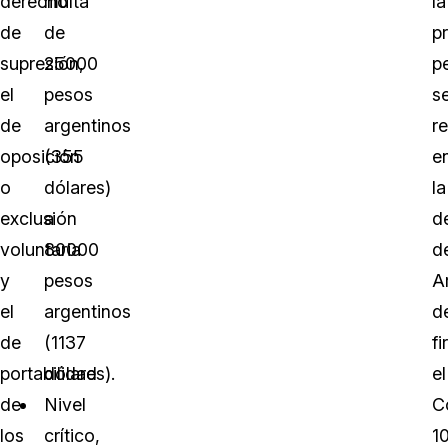
derecho
multa
la
de
de
p
supresión,
25000
p
el
pesos
s
de
argentinos
re
oposición
(355
e
o
dólares)
la
exclusión
a
d
voluntaria
80000
d
y
pesos
A
el
argentinos
d
de
(1137
fi
portabilidad
dólares).
el
de
Nivel
C
los
crítico,
1