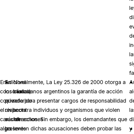
le
d
e
d
in
la
s
fa
En
En
Adicionalmente, La Ley 25.326 de 2000 otorga a
Nivel
A
consonancia
lo
los ciudadanos argentinos la garantía de acción
básico,
a
con
que
privada para presentar cargos de responsabilidad
referido
d
el
respecta
civil contra individuos y organismos que violen
a
la
carácter
a
sus derechos. Sin embargo, los demandantes que
infracciones
d
algo
las
presenten dichas acusaciones deben probar las
leves
y