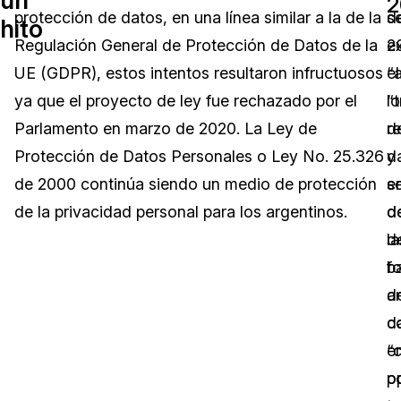
2
protección de datos, en una línea similar a la de la
s
d
hito
Sector Jurídico
Centro de Ayuda
Regulación General de Protección de Datos de la
e
2
UE (GDPR), estos intentos resultaron infructuosos
“
el
Servicios Financieros
Videoteca
ya que el proyecto de ley fue rechazado por el
lo
“
Casinos
Recomendaciones
Parlamento en marzo de 2020. La Ley de
r
d
Protección de Datos Personales o Ley No. 25.326
y
d
Medios de Comunicación y
Sobre nosotros
Entretenimiento
de 2000 continúa siendo un medio de protección
e
s
de la privacidad personal para los argentinos.
d
d
Trabaja con nosotros
Centros de Atención Telefónica
la
d
Contáctanos
b
f
Centros de Crisis y Las Líneas Directas
d
a
La Venta al Por Menor
d
c
e
“
TI y Operaciones
p
o