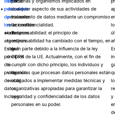
datos
sindical
personas y organismos implicados en
p
personales
datos
cualquier aspecto de sus actividades de
a
de
personales
tratamiento de datos mediante un compromiso
e
los
relacionados
de confidencialidad.
lo
ciudadanos
con
Responsabilidad: el principio de
ú
argentinos.
la
responsabilidad ha cambiado con el tiempo, en
a
Estos
salud
gran parte debido a la influencia de la ley
E
principios
o
GDPR de la UE. Actualmente, con el fin de
i
de
la
cumplir con dicho principio, los individuos y
g
protección
vida
agencias que procesan datos personales están
q
de
sexual
obligados a implementar medidas técnicas y
lo
datos
organizativas apropiadas para garantizar la
r
incluyen:
seguridad y confidencialidad de los datos
y
personales en su poder.
e
d