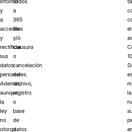
informados
31
t
y
a
c
a
365
c
acceder
días
el
y
y/o
a
rectificar
clausura
C
sus
o
1
datos
cancelación
D
personales.
del
e
Además,
archivo,
m
aunque
registro
la
la
o
n
ley
base
s
no
de
pe
otorga
datos
e