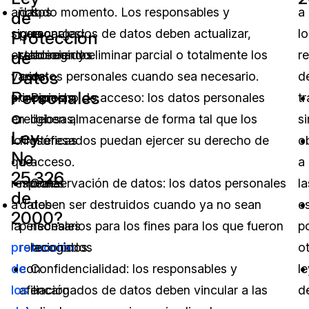
años,
datos
todo momento. Los responsables y
a
de
sigue
personales
encargados de datos deben actualizar,
lo
Protección
de
estableciendo
relacionados
corregir y eliminar parcial o totalmente los
r
Datos
varios
con
datos personales cuando sea necesario.
d
Personales
principios
creencias
Derecho de acceso: los datos personales
t
o
en
religiosas,
deben almacenarse de forma tal que los
si
Ley
lo
filosóficas
interesados puedan ejercer su derecho de
o
No.
que
o
acceso.
a
25.326
respecta
morales
Conservación de datos: los datos personales
la
de
a
datos
deben ser destruidos cuando ya no sean
e
2000?
la
personales
necesarios para los fines para los que fueron
p
protección
relacionados
recogidos.
o
de
con
Confidencialidad: los responsables y
l
los
afiliación
encargados de datos deben vincular a las
d