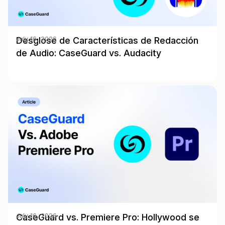
Desglose de Características de Redacción
July 16, 2026
de Audio: CaseGuard vs. Audacity
CaseGuard vs. Premiere Pro: Hollywood se
July 16, 2026