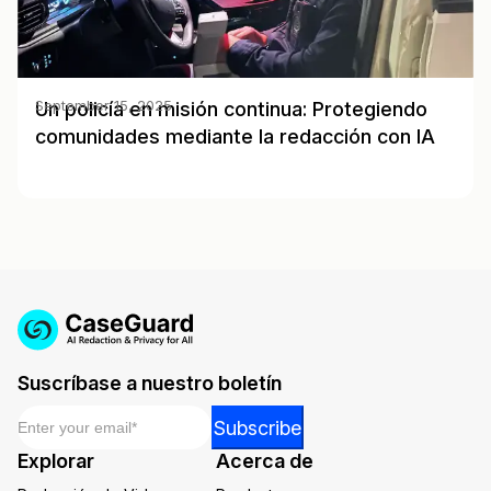
Un policía en misión continua: Protegiendo
September 15, 2025
comunidades mediante la redacción con IA
Suscríbase a nuestro boletín
Email
*
*
Subscribe
Email
Explorar
Acerca de
*