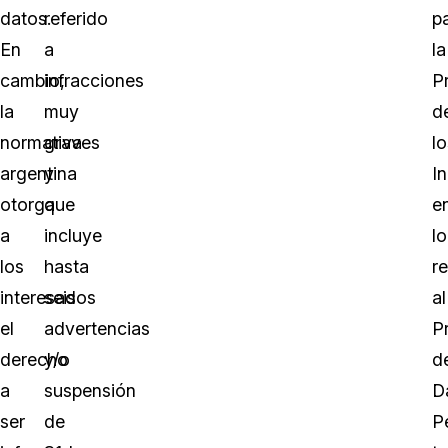
datos.
referido
p
En
a
la
cambio,
infracciones
P
la
muy
d
normativa
graves
lo
argentina
y
I
otorga
que
e
a
incluye
lo
los
hasta
re
interesados
seis
al
el
advertencias
P
derecho
y/o
d
a
suspensión
D
ser
de
P