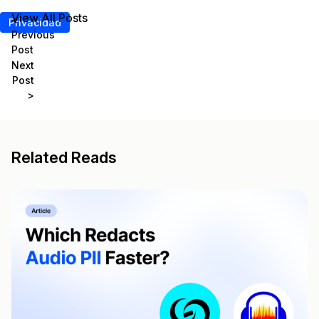
View All Posts
<
Privacidad
Previous
Post
Next
Post
>
Related Reads