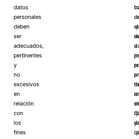
datos
c
t
personales
c
d
deben
el
q
ser
d
s
adecuados,
a
d
pertinentes
p
e
y
s
p
no
p
e
excesivos
d
t
en
a
m
relación
el
s
con
C
q
los
y
d
fines
q
c