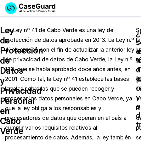
Reservar una
Servicios
Solicitar cotización
Ley
Demo
La Ley nº 41 de Cabo Verde es una ley de
S
¿
de
protección de datos aprobada en 2013. La Ley n.º
la
Soluciones
s
s
Licencia de CaseGuard Studio
Protección
41 se aprobó con el fin de actualizar la anterior ley
L
English
d
l
Industrias
Precios de Redacción a Pedido
Redacción de vídeos
de
l
r
de privacidad de datos de Cabo Verde, la Ley n.º
n
Español
d
d
Datos
133, que se había aprobado doce años antes, en
4
Precios
Redacción de documentos
Cuerpos Policiales
p
l
y
2001. Como tal, la Ley nº 41 establece las bases
d
r
Recursos
Redacción de audio
legales sobre las que se pueden recoger y
C
Transportación
Privacidad
y
procesar los datos personales en Cabo Verde, ya
V
Personal
Redacción en Bulto
Eventos
e
La Atención Médica
Preguntas Frecuentes
que la ley obliga a los responsables y
lo
en
d
procesadores de datos que operan en el país a
d
Cabo
Redacción de imágenes
Educación
Artículos
t
cumplir varios requisitos relativos al
p
Verde
Transcripción y Traducción
El Gobierno
Casos Practicos
procesamiento de datos. Además, la ley también
s