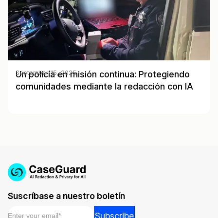
Un policía en misión continua: Protegiendo
September 15, 2025
comunidades mediante la redacción con IA
Suscríbase a nuestro boletín
Email
*
*
Subscribe