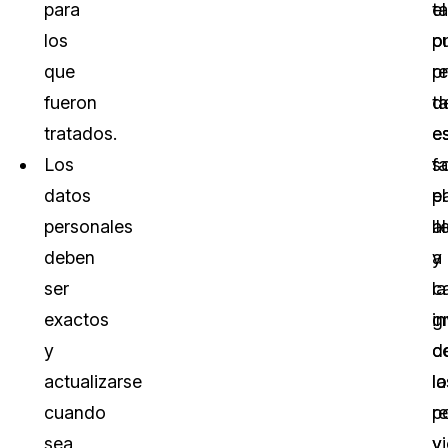
para
el
t
los
o
p
que
r
p
fueron
t
d
tratados.
e
e
Los
f
s
datos
p
el
personales
ll
a
deben
a
y
ser
c
la
exactos
i
g
y
c
d
actualizarse
lo
la
cuando
r
p
sea
y
v