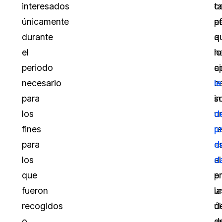
interesados
t
c
únicamente
p
a
durante
a
q
el
lo
h
periodo
c
a
necesario
c
l
para
so
in
los
u
d
fines
r
p
para
e
d
los
al
d
que
p
e
fueron
u
la
recogidos
d
ú
o
a
d