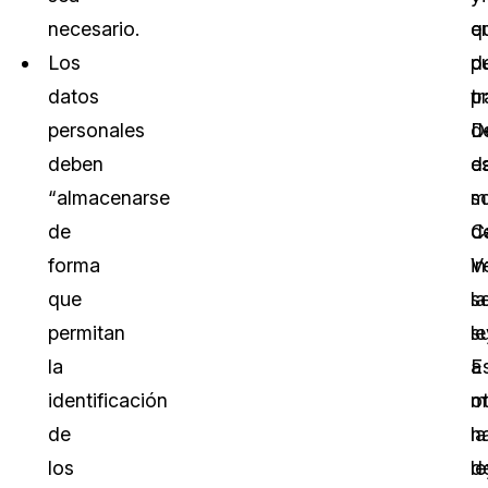
necesario.
e
q
Los
d
p
datos
t
p
personales
d
D
deben
d
e
“almacenarse
s
m
de
d
C
forma
in
V
que
la
s
permitan
le
s
la
E
a
identificación
m
o
de
la
n
los
le
d