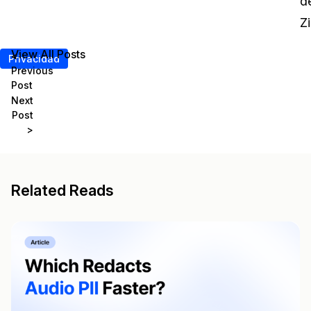
d
Z
View All Posts
<
Privacidad
Previous
Post
Next
Post
>
Related Reads