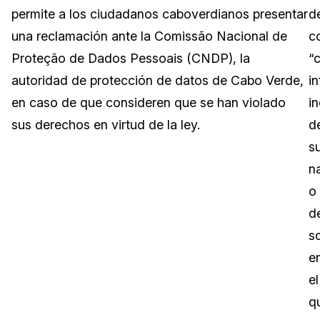
permite a los ciudadanos caboverdianos presentar
d
Sector Jurídico
Centro de Ayuda
una reclamación ante la Comissão Nacional de
c
Proteção de Dados Pessoais (CNDP), la
“
Servicios Financieros
Videoteca
autoridad de protección de datos de Cabo Verde,
i
Casinos
Recomendaciones
en caso de que consideren que se han violado
i
sus derechos en virtud de la ley.
d
Medios de Comunicación y
Sobre nosotros
Entretenimiento
s
n
Trabaja con nosotros
Centros de Atención Telefónica
o
Contáctanos
d
Centros de Crisis y Las Líneas Directas
s
La Venta al Por Menor
e
el
TI y Operaciones
q