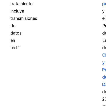
tratamiento
p
incluya
y
transmisiones
el
de
P
datos
d
en
L
red.”
d
C
y
P
d
D
d
2