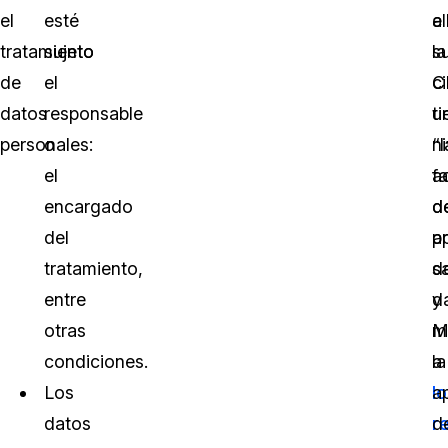
el
esté
el
a
tratamiento
sujeto
la
s
de
el
C
c
datos
responsable
ti
u
personales:
o
“l
ni
el
f
a
encargado
d
d
del
ap
p
tratamiento,
s
d
entre
y
d
otras
m
M
condiciones.
a
la
Los
l
a
datos
r
d