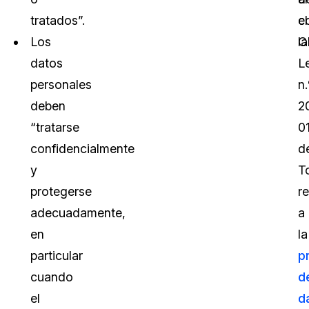
tratados”.
el
c
Los
C
la
datos
L
personales
n.
deben
2
“tratarse
0
confidencialmente
d
y
T
protegerse
re
adecuadamente,
a
en
la
particular
p
cuando
d
el
d