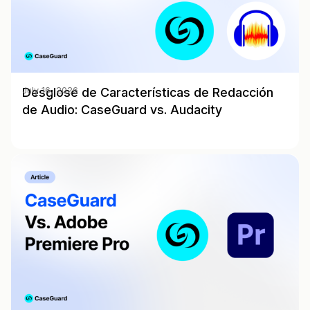
Desglose de Características de Redacción
July 16, 2026
de Audio: CaseGuard vs. Audacity