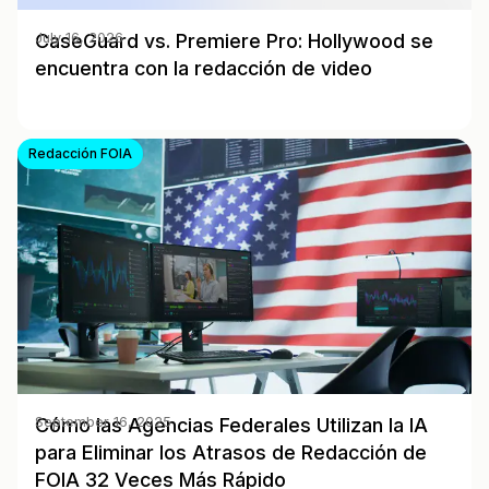
CaseGuard vs. Premiere Pro: Hollywood se
July 16, 2026
encuentra con la redacción de video
Redacción FOIA
Cómo las Agencias Federales Utilizan la IA
September 16, 2025
para Eliminar los Atrasos de Redacción de
FOIA 32 Veces Más Rápido