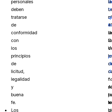
personales
d
la
deben
t
L
tratarse
q
n
de
in
4
conformidad
la
d
con
l
C
los
d
V
principios
p
lo
de
d
c
licitud,
d
c
legalidad
“.
n
y
A
s
buena
t
p
fe.
lo
t
Los
c
la