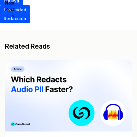
Masiva
Next
Post
Privacidad
>
Redacción
Related Reads