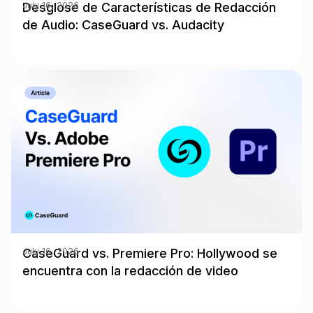
Desglose de Características de Redacción
July 16, 2026
de Audio: CaseGuard vs. Audacity
CaseGuard vs. Premiere Pro: Hollywood se
July 16, 2026
encuentra con la redacción de video