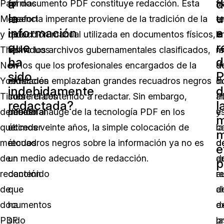
a
d
Paul
formas
un documento PDF constituye redacción. Esta
f
a
la
u
Manafort
en
creencia imperante proviene de la tradición de la
e
t
información
e
y
que
redacción manual utilizada en documentos físicos,
la
e
que
r
The
individuos
como los archivos gubernamentales clasificados,
r
m
ha
d
New
o
en los que los profesionales encargados de la
d
d
sido
P
York
entidades
redacción emplazaban grandes recuadros negros
d
in
indebidamente
d
Times
comerciales
sobre el contenido a redactar. Sin embargo,
P
ar
redactada?
l
demuestran
pueden
debido al auge de la tecnología PDF en los
e
y
m
que
acceder
últimos veinte años, la simple colocación de
la
c
métodos
a
recuadros negros sobre la información ya no es
d
d
e
de
un
un medio adecuado de redacción.
d
a
p
redacción
contenido
r
a
de
que
d
a
documentos
ha
d
e
PDF
sido
la
p