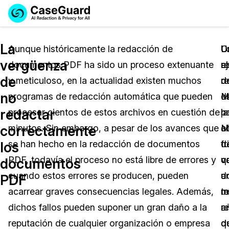
Reservar una
Servicios
Solicitar cotización
La
Demo
Aunque históricamente la redacción de
U
L
C
vergüenza
documentos PDF ha sido un proceso extenuante
e
a
r
Soluciones
Licencia de CaseGuard Studio
de
y meticuloso, en la actualidad existen muchos
r
d
d
English
Industrias
Precios de Redacción a Pedido
Redacción de vídeos
no
programas de redacción automática que pueden
d
M
e
Español
redactar
procesar cientos de estos archivos en cuestión de
la
p
h
Precios
Redacción de documentos
Cuerpos Policiales
correctamente
minutos. Sin embargo, a pesar de los avances que
c
al
M
Recursos
Redacción de audio
se han hecho en la redacción de documentos
d
tr
f
Transportación
los
PDF, todavía el proceso no está libre de errores y
q
v
c
documentos
Redacción en Bulto
Eventos
La Atención Médica
Preguntas Frecuentes
cuando estos errores se producen, pueden
u
d
a
PDF
acarrear graves consecuencias legales. Además,
m
r
tr
Redacción de imágenes
Educación
Artículos
dichos fallos pueden suponer un gran daño a la
r
a
a
Transcripción y Traducción
El Gobierno
Casos Practicos
reputación de cualquier organización o empresa
d
q
d