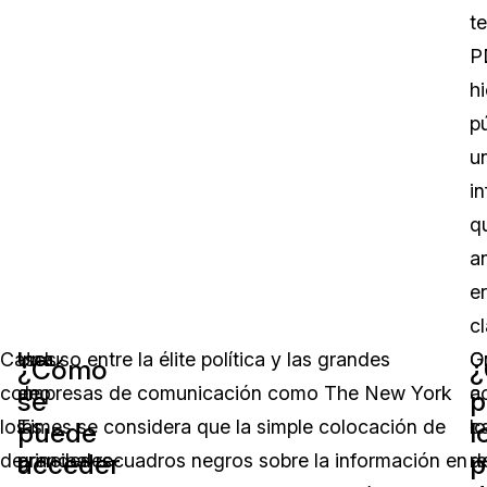
t
P
h
p
u
i
q
a
e
cl
Casos
Una
Incluso entre la élite política y las grandes
O
G
¿Cómo
como
de
empresas de comunicación como The New York
c
a
se
p
los
las
Times se considera que la simple colocación de
c
lo
puede
l
acceder
p
de
principales
grandes recuadros negros sobre la información en
d
r