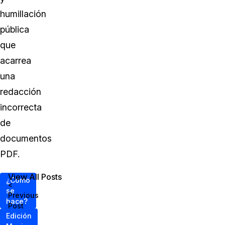
humillación
pública
que
acarrea
una
redacción
incorrecta
de
documentos
PDF.
View All Posts
¿Cómo
<
se
Previous
hace?
Post
Edición