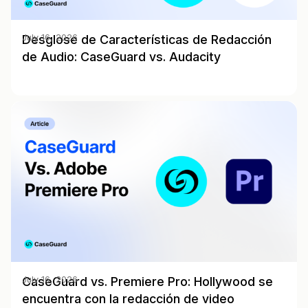
Desglose de Características de Redacción
July 16, 2026
de Audio: CaseGuard vs. Audacity
CaseGuard vs. Premiere Pro: Hollywood se
July 16, 2026
encuentra con la redacción de video