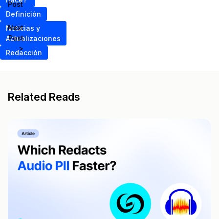
Post
Definición
Next
Noticias y
Post
Actualizaciones
>
Redacción
Related Reads