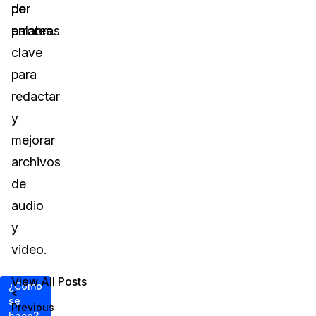
por
de
palabras
errores.
clave
para
redactar
y
mejorar
archivos
de
audio
y
video.
View All Posts
¿Cómo
<
se
Previous
hace?