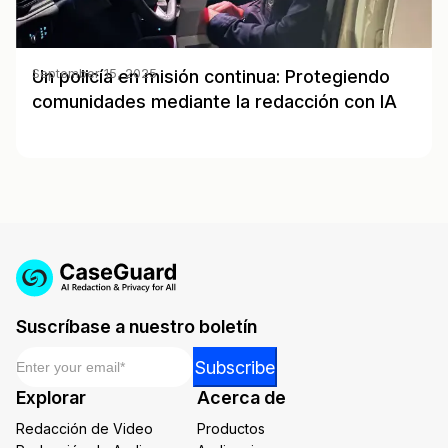
Un policía en misión continua: Protegiendo
September 15, 2025
comunidades mediante la redacción con IA
Suscríbase a nuestro boletín
Email
*
Email
Subscribe
Email
Explorar
Acerca de
Email
Redacción de Video
Productos