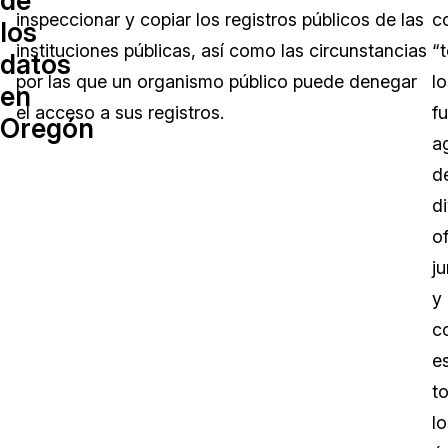
inspeccionar y copiar los registros públicos de las
c
los
Sector Jurídico
Centro de Ayuda
instituciones públicas, así como las circunstancias
“
datos
por las que un organismo público puede denegar
lo
Servicios Financieros
Videoteca
en
el acceso a sus registros.
f
Oregón
Casinos
Recomendaciones
a
d
Medios de Comunicación y
Sobre nosotros
Entretenimiento
di
of
Trabaja con nosotros
Centros de Atención Telefónica
j
Contáctanos
y
Centros de Crisis y Las Líneas Directas
c
La Venta al Por Menor
es
t
TI y Operaciones
lo