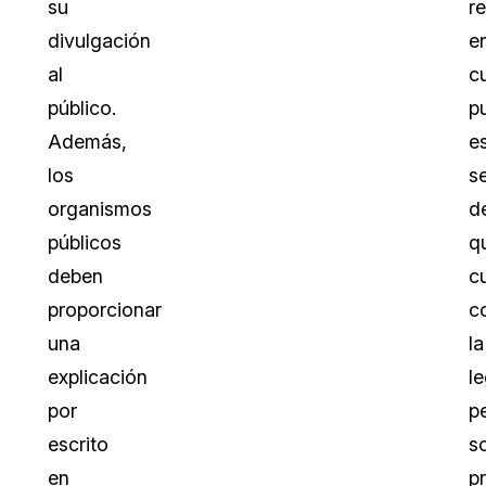
su
re
divulgación
e
al
c
público.
p
Además,
e
los
s
organismos
d
públicos
q
deben
c
proporcionar
c
una
la
explicación
le
por
p
escrito
s
en
p