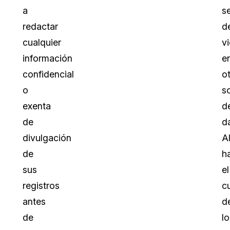
a
s
redactar
d
cualquier
v
información
e
confidencial
o
o
s
exenta
d
de
d
divulgación
A
de
h
sus
el
registros
c
antes
d
de
lo