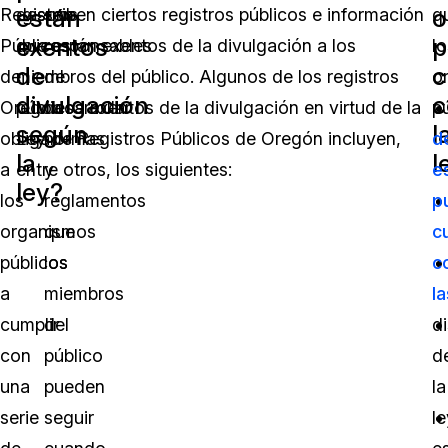
están
o
Registros
describen ciertos registros públicos e información
son
q
exentos
p
Públicos
que están exentos de la divulgación a los
responsables
lo
de
c
de
miembros del público. Algunos de los registros
de
o
divulgación
c
Oregón
públicos exentos de la divulgación en virtud de la
desarrollar
p
según
l
obliga
Ley de Registros Públicos de Oregón incluyen,
normas
d
la
l
a
entre otros, los siguientes:
y
e
ley?
los
reglamentos
p
organismos
que
c
públicos
los
c
a
miembros
la
cumplir
del
d
con
público
d
una
pueden
la
serie
seguir
le