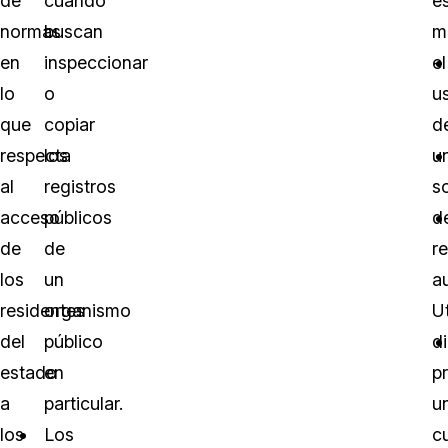
de
cuando
e
normas
buscan
m
en
inspeccionar
el
lo
o
u
que
copiar
d
respecta
los
u
al
registros
s
acceso
públicos
d
de
de
r
los
un
a
residentes
organismo
U
del
público
d
estado
en
p
a
particular.
u
los
Los
c