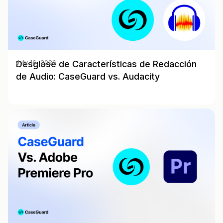
Desglose de Características de Redacción
July 16, 2026
de Audio: CaseGuard vs. Audacity