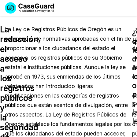
Reservar una
Servicios
Solicitar cotización
La
Demo
La Ley de Registros Públicos de Oregón es un
L
¿
redacción,
compendio de normativas aprobadas con el fin de
L
Soluciones
l
q
Licencia de CaseGuard Studio
el
proporcionar a los ciudadanos del estado el
d
English
l
r
Industrias
Precios de Redacción a Pedido
Redacción de vídeos
acceso
d
d
acceso a los registros públicos de su Gobierno
R
Español
a
c
a
estatal e instituciones públicas. Aunque la ley se
P
Precios
Redacción de documentos
Cuerpos Policiales
l
l
los
aprobó en 1973, sus enmiendas de los últimos
d
o
o
Recursos
Redacción de audio
veinte años han introducido ligeras
O
Transportación
registros
p
p
modificaciones en las categorías de registros
d
públicos
Redacción en Bulto
Eventos
s
La Atención Médica
Preguntas Frecuentes
públicos que están exentos de divulgación, entre
a
y
l
otros aspectos. La Ley de Registros Públicos de
lo
la
Redacción de imágenes
Educación
Artículos
l
Oregón establece los fundamentos legales por los
o
seguridad
Transcripción y Traducción
El Gobierno
Casos Practicos
que los ciudadanos del estado pueden acceder,
p
de