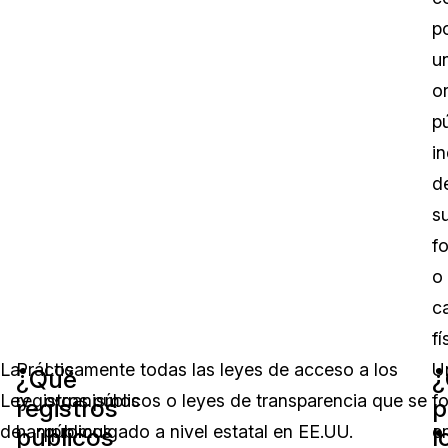
p
u
o
pú
i
d
s
f
o
ca
fí
La
Prácticamente todas las leyes de acceso a los
Los
U
¿Qué
Ley
registros públicos o leyes de transparencia que se
organismos
f
registros
p
de
han promulgado a nivel estatal en EE.UU.
públicos
e
públicos
l