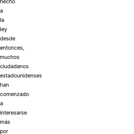
hecho
a
la
ley
desde
entonces,
muchos
ciudadanos
estadounidenses
han
comenzado
a
interesarse
más
por