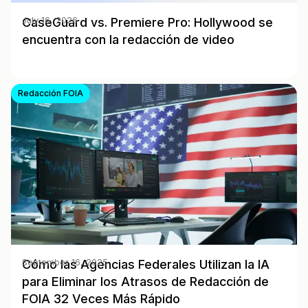
CaseGuard vs. Premiere Pro: Hollywood se
July 16, 2026
encuentra con la redacción de video
Redacción FOIA
Cómo las Agencias Federales Utilizan la IA
September 16, 2025
para Eliminar los Atrasos de Redacción de
FOIA 32 Veces Más Rápido