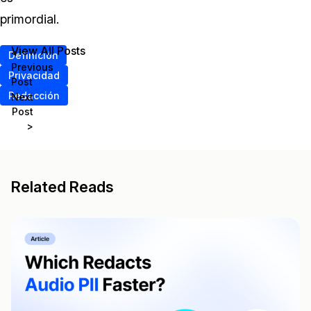
primordial.
View All Posts
<
Definición
Previous
Privacidad
Post
Redacción
Next
Post
>
Related Reads