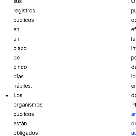
sus
O
registros
p
públicos
o
en
e
un
la
plazo
i
de
p
cinco
d
días
id
hábiles.
e
Los
d
organismos
P
públicos
a
están
d
obligados
a