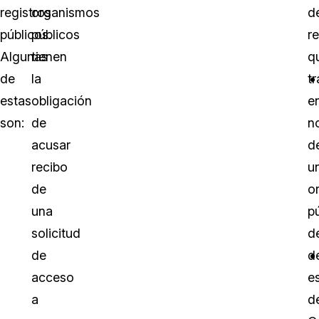
registros
organismos
d
públicos.
públicos
re
Algunas
tienen
q
de
la
tr
estas
obligación
e
son:
de
n
acusar
d
recibo
u
de
o
una
p
solicitud
d
de
d
acceso
e
a
d