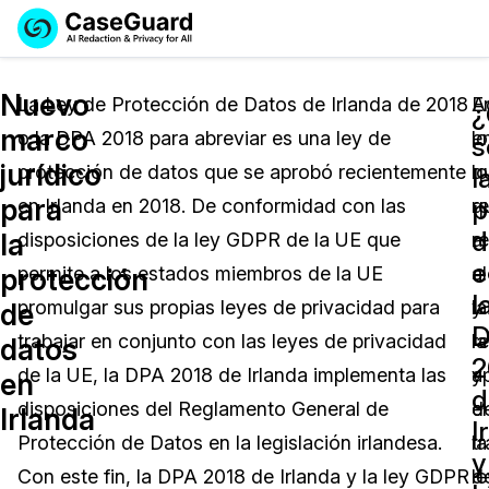
Reservar una
Servicios
Solicitar cotización
Nuevo
Demo
La Ley de Protección de Datos de Irlanda de 2018
E
A
¿
marco
o la DPA 2018 para abreviar es una ley de
lo
e
Soluciones
s
Licencia de CaseGuard Studio
jurídico
protección de datos que se aprobó recientemente
q
lo
English
l
Industrias
Precios de Redacción a Pedido
Redacción de vídeos
para
p
en Irlanda en 2018. De conformidad con las
r
q
Español
d
la
disposiciones de la ley GDPR de la UE que
al
r
Precios
Redacción de documentos
Cuerpos Policiales
e
protección
permite a los estados miembros de la UE
a
a
l
Recursos
Redacción de audio
promulgar sus propias leyes de privacidad para
y
la
Transportación
de
trabajar en conjunto con las leyes de privacidad
la
r
datos
Redacción en Bulto
Eventos
2
La Atención Médica
Preguntas Frecuentes
de la UE, la DPA 2018 de Irlanda implementa las
a
y
en
d
disposiciones del Reglamento General de
d
el
Irlanda
Redacción de imágenes
Educación
Artículos
I
Protección de Datos en la legislación irlandesa.
la
t
y
Transcripción y Traducción
El Gobierno
Casos Practicos
Con este fin, la DPA 2018 de Irlanda y la ley GDPR
le
d