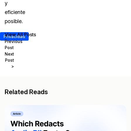
y
eficiente
posible.
View All Posts
<
Privacidad
Previous
Post
Next
Post
>
Related Reads