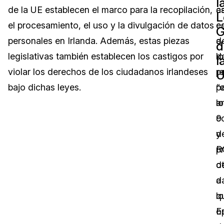
l
de la UE establecen el marco para la recopilación,
as
c
L
Sector Jurídico
Centro de Ayuda
el procesamiento, el uso y la divulgación de datos
c
e
personales en Irlanda. Además, estas piezas
a
d
Servicios Financieros
Videoteca
d
legislativas también establecen los castigos por
lo
d
l
Casinos
Recomendaciones
violar los derechos de los ciudadanos irlandeses
re
p
U
bajo dichas leyes.
p
“e
Medios de Comunicación y
Sobre nosotros
Entretenimiento
lo
ar
c
9
Trabaja con nosotros
Centros de Atención Telefónica
y
d
Contáctanos
p
R
Centros de Crisis y Las Líneas Directas
d
o
La Venta al Por Menor
d
a
q
lo
TI y Operaciones
o
E