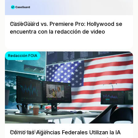
CaseGuard vs. Premiere Pro: Hollywood se
July 16, 2026
encuentra con la redacción de video
Redacción FOIA
Cómo las Agencias Federales Utilizan la IA
September 16, 2025