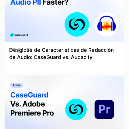
Desglose de Características de Redacción
July 16, 2026
de Audio: CaseGuard vs. Audacity