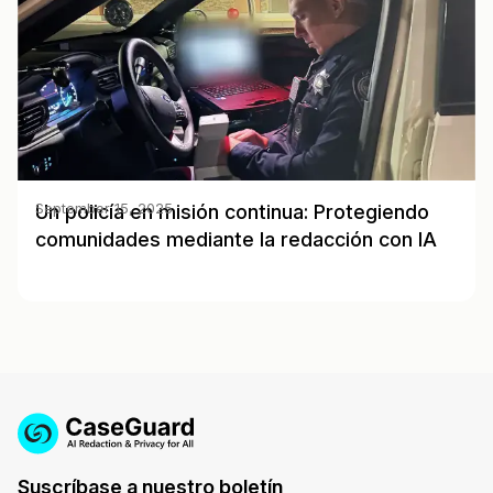
Un policía en misión continua: Protegiendo
September 15, 2025
comunidades mediante la redacción con IA
Suscríbase a nuestro boletín