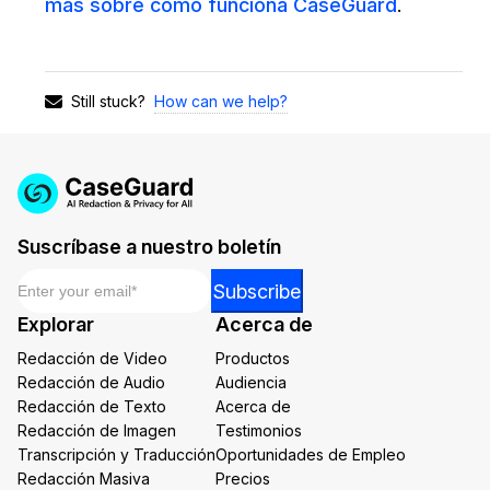
más sobre cómo funciona CaseGuard
.
How can we help?
Still stuck?
Suscríbase a nuestro boletín
Email
*
Email
Subscribe
Email
Explorar
Acerca de
Email
Redacción de Video
Productos
Redacción de Audio
Audiencia
Redacción de Texto
Acerca de
Redacción de Imagen
Testimonios
Transcripción y Traducción
Oportunidades de Empleo
Redacción Masiva
Precios