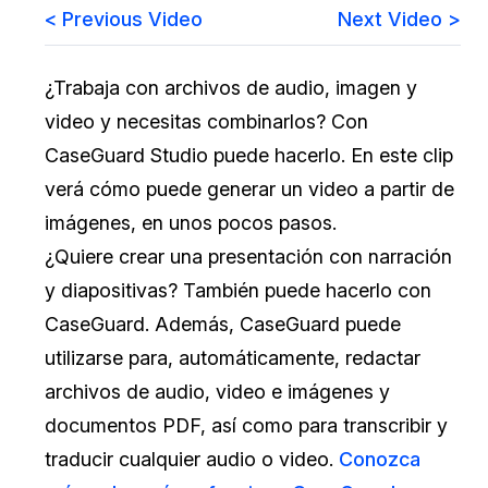
< Previous Video
Next Video >
Sector Jurídico
Centro de Ayuda
¿Trabaja con archivos de audio, imagen y
Servicios Financieros
Videoteca
video y necesitas combinarlos? Con
Casinos
Recomendaciones
CaseGuard Studio puede hacerlo. En este clip
verá cómo puede generar un video a partir de
Medios de Comunicación y
Sobre nosotros
Entretenimiento
imágenes, en unos pocos pasos.
¿Quiere crear una presentación con narración
Trabaja con nosotros
Centros de Atención Telefónica
y diapositivas? También puede hacerlo con
Contáctanos
CaseGuard. Además, CaseGuard puede
Centros de Crisis y Las Líneas Directas
utilizarse para, automáticamente, redactar
La Venta al Por Menor
archivos de audio, video e imágenes y
documentos PDF, así como para transcribir y
TI y Operaciones
traducir cualquier audio o video.
Conozca