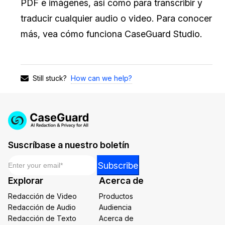
PDF e imágenes, así como para transcribir y
traducir cualquier audio o video. Para conocer
más, vea cómo funciona CaseGuard Studio.
How can we help?
Still stuck?
Suscríbase a nuestro boletín
Email
*
Email
Subscribe
Email
Explorar
Acerca de
*
Redacción de Video
Productos
Redacción de Audio
Audiencia
Redacción de Texto
Acerca de