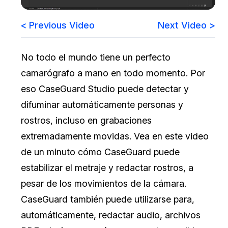
Sector Jurídico
Centro de Ayuda
< Previous Video
Next Video >
Servicios Financieros
Videoteca
No todo el mundo tiene un perfecto
Casinos
Recomendaciones
camarógrafo a mano en todo momento. Por
eso CaseGuard Studio puede detectar y
Medios de Comunicación y
Sobre nosotros
Entretenimiento
difuminar automáticamente personas y
rostros, incluso en grabaciones
Trabaja con nosotros
Centros de Atención Telefónica
extremadamente movidas. Vea en este video
Contáctanos
de un minuto cómo CaseGuard puede
Centros de Crisis y Las Líneas Directas
estabilizar el metraje y redactar rostros, a
La Venta al Por Menor
pesar de los movimientos de la cámara.
CaseGuard también puede utilizarse para,
TI y Operaciones
automáticamente, redactar audio, archivos