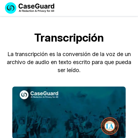
Reservar una
Servicios
Solicitar cotización
Demo
Transcripción
Soluciones
Licencia de CaseGuard Studio
English
La transcripción es la conversión de la voz de un
Industrias
Precios de Redacción a Pedido
Redacción de vídeos
Español
archivo de audio en texto escrito para que pueda
ser leído.
Precios
Redacción de documentos
Cuerpos Policiales
Recursos
Redacción de audio
Transportación
Redacción en Bulto
Eventos
La Atención Médica
Preguntas Frecuentes
Redacción de imágenes
Educación
Artículos
Transcripción y Traducción
El Gobierno
Casos Practicos