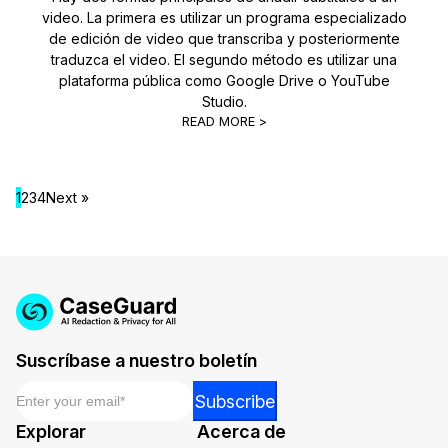
video. La primera es utilizar un programa especializado
de edición de video que transcriba y posteriormente
traduzca el video. El segundo método es utilizar una
plataforma pública como Google Drive o YouTube
Studio.
READ MORE >
1
2
3
4
Next »
Suscríbase a nuestro boletín
Email
*
Email
Subscribe
Email
Explorar
Acerca de
Email