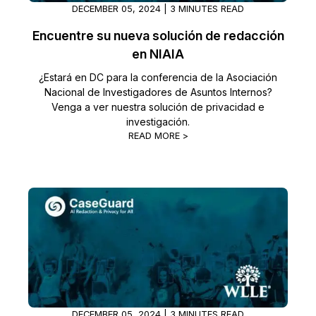
DECEMBER 05, 2024 | 3 MINUTES READ
Sector Jurídico
Centro de Ayuda
Encuentre su nueva solución de redacción
en NIAIA
Servicios Financieros
Videoteca
¿Estará en DC para la conferencia de la Asociación
Nacional de Investigadores de Asuntos Internos?
Casinos
Recomendaciones
Venga a ver nuestra solución de privacidad e
investigación.
Medios de Comunicación y
Sobre nosotros
READ MORE >
Entretenimiento
Trabaja con nosotros
Centros de Atención Telefónica
Contáctanos
Centros de Crisis y Las Líneas Directas
La Venta al Por Menor
TI y Operaciones
DECEMBER 05, 2024 | 3 MINUTES READ