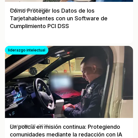
Cómo Proteger los Datos de los
September 16, 2025
Tarjetahabientes con un Software de
Cumplimiento PCI DSS
liderazgo intelectual
Un policía en misión continua: Protegiendo
September 15, 2025
comunidades mediante la redacción con IA