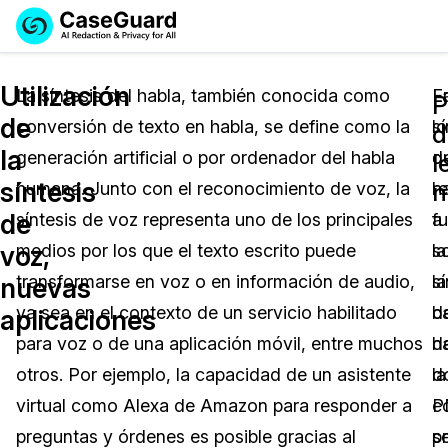
Reservar una
Servicios
Solicitar cotización
Utilización
Demo
La síntesis del habla, también conocida como
L
E
P
de
conversión de texto en habla, se define como la
sí
lo
Soluciones
d
Licencia de CaseGuard Studio
la
generación artificial o por ordenador del habla
d
q
English
l
Industrias
Precios de Redacción a Pedido
Redacción de vídeos
síntesis
n
humana. Junto con el reconocimiento de voz, la
h
r
Español
de
síntesis de voz representa uno de los principales
f
a
Precios
Redacción de documentos
Cuerpos Policiales
voz,
medios por los que el texto escrito puede
s
la
Recursos
Redacción de audio
transformarse en voz o en información de audio,
la
sí
Transportación
nuevas
ya sea en el contexto de un servicio habilitado
b
d
aplicaciones
Redacción en Bulto
Eventos
La Atención Médica
Preguntas Frecuentes
para voz o de una aplicación móvil, entre muchos
d
h
otros. Por ejemplo, la capacidad de un asistente
d
la
Redacción de imágenes
Educación
Artículos
virtual como Alexa de Amazon para responder a
c
P
Transcripción y Traducción
El Gobierno
Casos Practicos
preguntas y órdenes es posible gracias al
pr
s