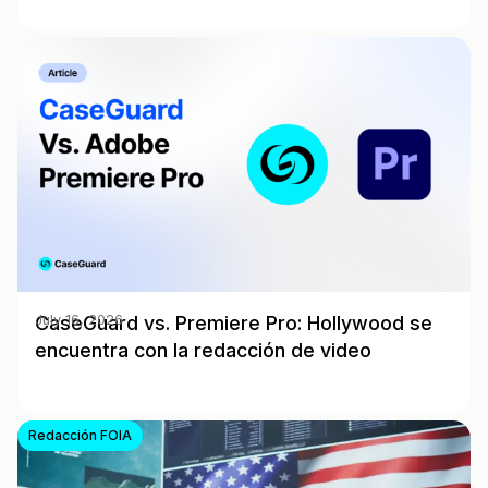
CaseGuard vs. Premiere Pro: Hollywood se
July 16, 2026
encuentra con la redacción de video
Redacción FOIA