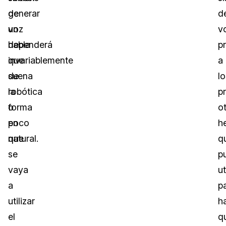
generar
de
d
un
voz
v
habla
dependerá
p
que
invariablemente
a
suena
de
lo
robótica
la
p
o
forma
o
poco
en
h
natural.
que
q
se
p
vaya
ut
a
p
utilizar
h
el
q