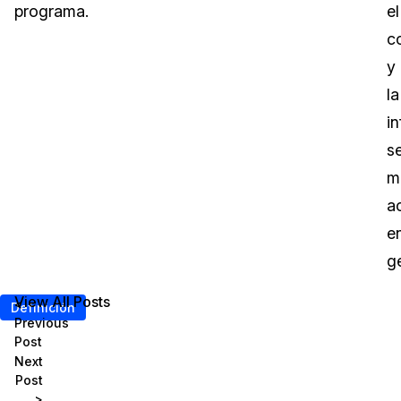
programa.
el
c
y
la
i
s
m
a
e
g
View All Posts
<
Definición
Previous
Post
Next
Post
>