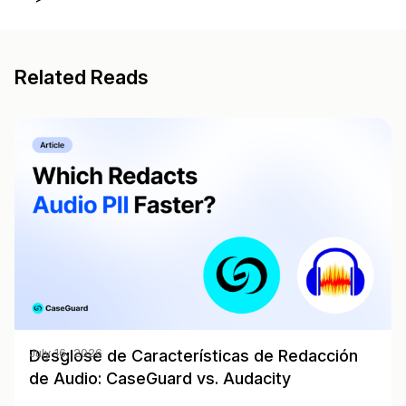
Related Reads
Desglose de Características de Redacción
July 16, 2026
de Audio: CaseGuard vs. Audacity