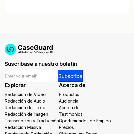
Suscríbase a nuestro boletín
Email
*
Email
Subscribe
Email
Explorar
Acerca de
*
Redacción de Video
Productos
Redacción de Audio
Audiencia
Redacción de Texto
Acerca de
Redacción de Imagen
Testimonios
Transcripción y Traducción
Oportunidades de Empleo
Redacción Masiva
Precios
Servicios de Redacción
Obtenga una Demo