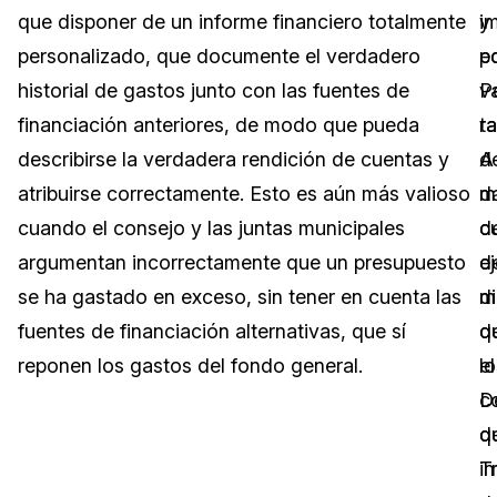
que disponer de un informe financiero totalmente
y
i
Sector Jurídico
Centro de Ayuda
personalizado, que documente el verdadero
e
p
historial de gastos junto con las fuentes de
P
v
Servicios Financieros
Videoteca
financiación anteriores, de modo que pueda
t
r
Casinos
Recomendaciones
describirse la verdadera rendición de cuentas y
d
A
atribuirse correctamente. Esto es aún más valioso
d
m
Medios de Comunicación y
Sobre nosotros
Entretenimiento
cuando el consejo y las juntas municipales
c
d
argumentan incorrectamente que un presupuesto
d
e
Trabaja con nosotros
Centros de Atención Telefónica
se ha gastado en exceso, sin tener en cuenta las
m
d
Contáctanos
fuentes de financiación alternativas, que sí
d
q
Centros de Crisis y Las Líneas Directas
reponen los gastos del fondo general.
lo
el
La Venta al Por Menor
c
D
q
d
TI y Operaciones
i
T