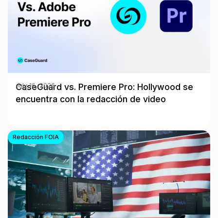
CaseGuard vs. Premiere Pro: Hollywood se
July 16, 2026
encuentra con la redacción de video
Redacción FOIA