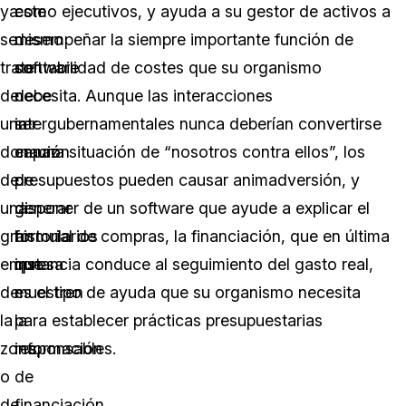
ya
este
como ejecutivos, y ayuda a su gestor de activos a
se
mismo
desempeñar la siempre importante función de
trate
software
contabilidad de costes que su organismo
de
debe
necesita. Aunque las interacciones
una
ser
intergubernamentales nunca deberían convertirse
donación
capaz
en una situación de “nosotros contra ellos”, los
de
de
presupuestos pueden causar animadversión, y
una
generar
disponer de un software que ayude a explicar el
gran
formularios
historial de compras, la financiación, que en última
empresa
que
instancia conduce al seguimiento del gasto real,
de
muestren
es el tipo de ayuda que su organismo necesita
la
la
para establecer prácticas presupuestarias
zona,
información
responsables.
o
de
de
financiación