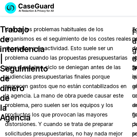
Reservar una
Servicios
Solicitar cotización
Trabajo
Demo
Uno de los problemas habituales de los
L
A
F
de
organismos es el seguimiento de los costes reales
g
pa
Soluciones
d
Licencia de CaseGuard Studio
intendencia
asociados a su actividad. Esto suele ser un
d
d
English
g
Industrias
Precios de Redacción a Pedido
Redacción de vídeos
|
d
problema cuando las propuestas presupuestarias
a
e
Español
a
Seguimiento
para el próximo ciclo se deniegan antes de las
t
f
Precios
Redacción de documentos
Cuerpos Policiales
de
audiencias presupuestarias finales porque
q
in
Recursos
Redacción de audio
aparecen gastos que no están contabilizados en
g
a
Transportación
dinero
la agencia. La mano de obra puede causar este
u
c
de
Redacción en Bulto
Eventos
La Atención Médica
Preguntas Frecuentes
problema, pero suelen ser los equipos y los
a
d
la
productos los que provocan las mayores
g
f
Agencia
Redacción de imágenes
Educación
Artículos
distorsiones. Y cuando se trata de preparar
d
p
Transcripción y Traducción
El Gobierno
Casos Practicos
solicitudes presupuestarias, no hay nada mejor
p
s