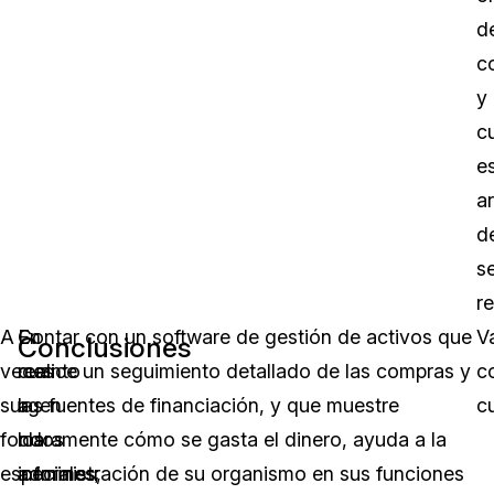
d
c
y
c
e
ar
d
s
r
A
En
Contar con un software de gestión de activos que
V
Conclusiones
veces
cuanto
realice un seguimiento detallado de las compras y
c
surgen
a
las fuentes de financiación, y que muestre
c
fondos
los
claramente cómo se gasta el dinero, ayuda a la
especiales;
informes,
administración de su organismo en sus funciones