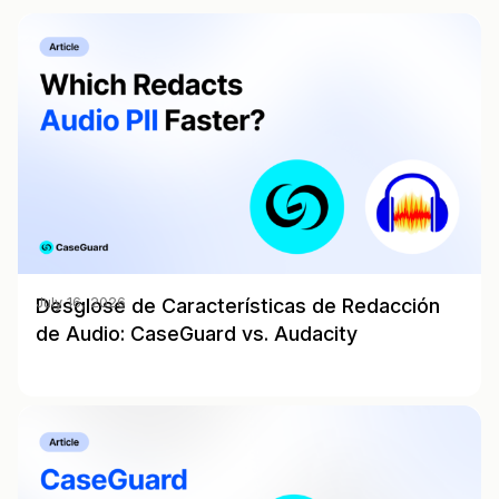
Desglose de Características de Redacción
July 16, 2026
de Audio: CaseGuard vs. Audacity