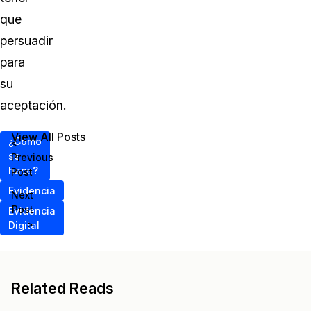
que
persuadir
para
su
aceptación.
View All Posts
¿Cómo
<
se
Previous
hace?
Post
Evidencia
Next
Post
Evidencia
>
Digital
Related Reads