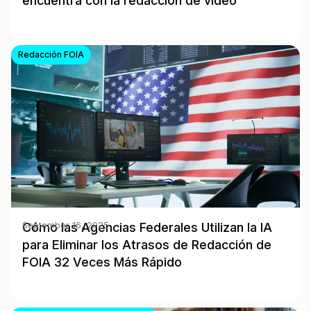
encuentra con la redacción de video
Redacción FOIA
Cómo las Agencias Federales Utilizan la IA
September 16, 2025
para Eliminar los Atrasos de Redacción de
FOIA 32 Veces Más Rápido