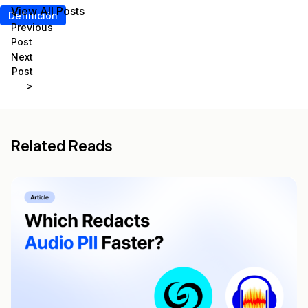
View All Posts
<
Definición
Previous
Post
Next
Post
>
Related Reads