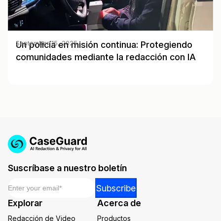
Un policía en misión continua: Protegiendo
September 15, 2025
comunidades mediante la redacción con IA
Suscríbase a nuestro boletín
Email
*
Email
Subscribe
*
Explorar
Acerca de
Email
Redacción de Video
Productos