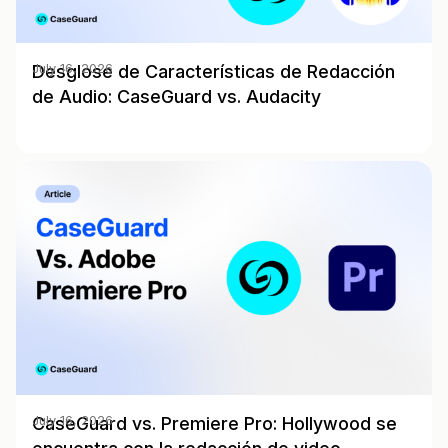
Desglose de Características de Redacción
July 16, 2026
de Audio: CaseGuard vs. Audacity
CaseGuard vs. Premiere Pro: Hollywood se
July 16, 2026