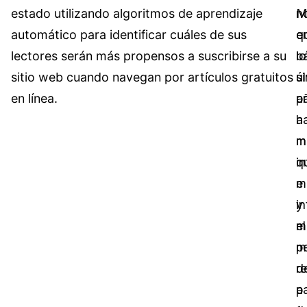
estado utilizando algoritmos de aprendizaje
M
n
Sector Jurídico
Centro de Ayuda
automático para identificar cuáles de sus
q
e
lectores serán más propensos a suscribirse a su
b
lo
Servicios Financieros
Videoteca
sitio web cuando navegan por artículos gratuitos
si
ú
Casinos
Recomendaciones
en línea.
p
a
h
a
Medios de Comunicación y
Sobre nosotros
Entretenimiento
m
m
in
q
Trabaja con nosotros
Centros de Atención Telefónica
e
m
Contáctanos
in
y
Centros de Crisis y Las Líneas Directas
el
m
La Venta al Por Menor
m
p
d
r
TI y Operaciones
p
a