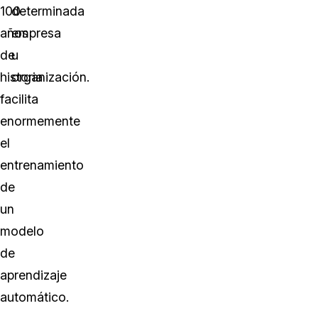
100
determinada
años
empresa
de
u
historia
organización.
facilita
enormemente
el
entrenamiento
de
un
modelo
de
aprendizaje
automático.