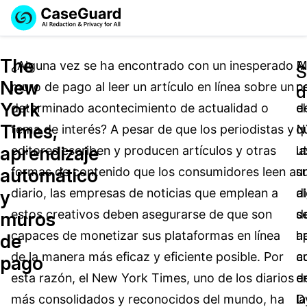
Reservar una
Servicios
Solicitar cotización
The
Demo
¿Alguna vez se ha encontrado con un inesperado
M
A
S
New
muro de pago al leer un artículo en línea sobre un
c
p
Soluciones
d
Licencia de CaseGuard Studio
York
determinado acontecimiento de actualidad o
el
d
English
Industrias
Precios de Redacción a Pedido
Redacción de vídeos
Times,
tema de interés? A pesar de que los periodistas y
N
q
Español
aprendizaje
editores escriben y producen artículos y otras
ut
la
Precios
Redacción de documentos
Cuerpos Policiales
automático
formas de contenido que los consumidores leen a
u
s
Recursos
Redacción de audio
diario, las empresas de noticias que emplean a
a
di
Transportación
y
estos creativos deben asegurarse de que son
d
s
muros
Redacción en Bulto
Eventos
La Atención Médica
Preguntas Frecuentes
capaces de monetizar sus plataformas en línea
a
h
de
de la manera más eficaz y eficiente posible. Por
a
c
pago
Redacción de imágenes
Educación
Artículos
esta razón, el New York Times, uno de los diarios
d
e
Transcripción y Traducción
El Gobierno
Casos Practicos
más consolidados y reconocidos del mundo, ha
D
la