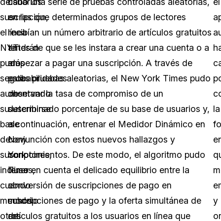
de
usuarios
cabo una serie de pruebas controladas aleatorias,
el
suscripción,
en
en las que determinados grupos de lectores
a
el
línea
recibían un número arbitrario de artículos gratuitos
a
NYT
tendrán
antes de que se les instara a crear una cuenta o a
h
pudo
más
empezar a pagar una suscripción. A través de
c
seguir
probabilidades
estas pruebas aleatorias, el New York Times pudo
p
aumentando
de
observar la tasa de compromiso de un
c
su
suscribirse
determinado porcentaje de su base de usuarios y,
la
base
al
a continuación, entrenar el Medidor Dinámico en
f
de
New
conjunción con estos nuevos hallazgos y
e
suscriptores,
York
conocimientos. De este modo, el algoritmo pudo
q
incluso
Times,
tener en cuenta el delicado equilibrio entre la
m
cuando
el
conversión de suscripciones de pago en
e
muchos
modelo
suscripciones de pago y la oferta simultánea de
y
otros
de
artículos gratuitos a los usuarios en línea que
o