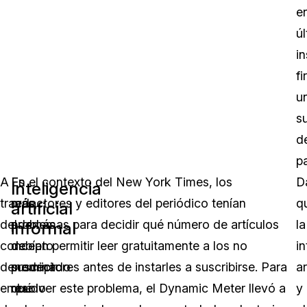
e
ú
in
fi
u
s
d
p
A
Es
En el contexto del New York Times, los
D
Inteligencia
través
más,
redactores y editores del periódico tenían
q
artificial
del
además
problemas para decidir qué número de artículos
la
informal
concepto
de
debían permitir leer gratuitamente a los no
in
denominado
predecir
suscriptores antes de instarles a suscribirse. Para
ar
embudo
qué
resolver este problema, el Dynamic Meter llevó a
y