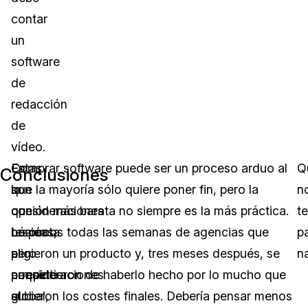
contar
un
software
de
redacción
de
vídeo.
Estas
En
Comprar software puede ser un proceso arduo al
Q
Conclusiones
son
lo
que la mayoría sólo quiere poner fin, pero la
n
consideraciones
que
opción más barata no siempre es la más práctica.
te
básicas,
respecta
Lo oímos todas las semanas de agencias que
p
pero
al
eligieron un producto y, tres meses después, se
n
consideraciones
paquete
arrepintieron de haberlo hecho por lo mucho que
al
global,
subieron los costes finales. Debería pensar menos