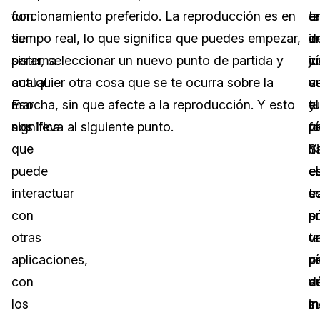
con
funcionamiento preferido. La reproducción es en
t
e
a
su
tiempo real, lo que significa que puedes empezar,
in
e
d
sistema
parar, seleccionar un nuevo punto de partida y
c
j
v
actual.
cualquier otra cosa que se te ocurra sobre la
v
c
a
Eso
marcha, sin que afecte a la reproducción. Y esto
el
tu
y
significa
nos lleva al siguiente punto.
v
p
fo
que
Si
h
Y
puede
el
e
e
interactuar
s
t
e
con
s
e
p
otras
te
v
u
aplicaciones,
p
v
p
con
v
d
a
los
i
s
m