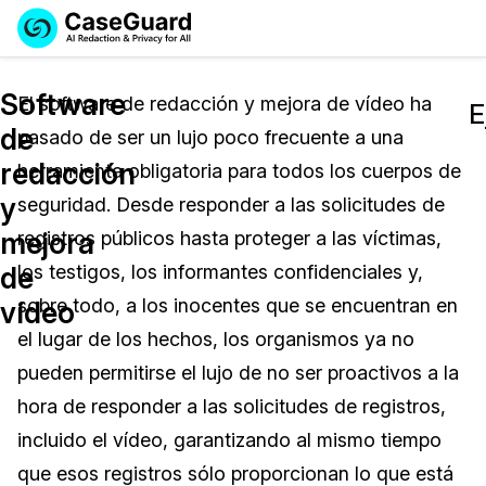
Reservar una
Servicios
Solicitar cotización
Software
Demo
El software de redacción y mejora de vídeo ha
E
de
pasado de ser un lujo poco frecuente a una
Soluciones
Licencia de CaseGuard Studio
redacción
herramienta obligatoria para todos los cuerpos de
English
Industrias
Precios de Redacción a Pedido
Redacción de vídeos
y
seguridad. Desde responder a las solicitudes de
Español
mejora
registros públicos hasta proteger a las víctimas,
Precios
Redacción de documentos
Cuerpos Policiales
de
los testigos, los informantes confidenciales y,
Recursos
Redacción de audio
sobre todo, a los inocentes que se encuentran en
Transportación
vídeo
el lugar de los hechos, los organismos ya no
Redacción en Bulto
Eventos
La Atención Médica
Preguntas Frecuentes
pueden permitirse el lujo de no ser proactivos a la
hora de responder a las solicitudes de registros,
Redacción de imágenes
Educación
Artículos
incluido el vídeo, garantizando al mismo tiempo
Transcripción y Traducción
El Gobierno
Casos Practicos
que esos registros sólo proporcionan lo que está