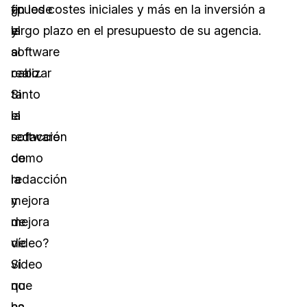
fin
¿puede
en los costes iniciales y más en la inversión a
y
el
largo plazo en el presupuesto de su agencia.
al
software
cabo.
realizar
Si
tanto
el
la
software
redacción
de
como
redacción
la
y
mejora
mejora
de
de
vídeo?
vídeo
Si
que
no
ha
es