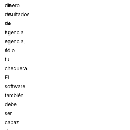
de
dinero
resultados
de
de
su
tu
agencia
agencia,
en
sólo
él.
tu
chequera.
El
software
también
debe
ser
capaz