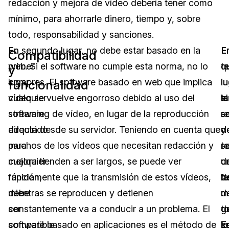
redacción y mejora de vídeo debería tener como
mínimo, para ahorrarle dinero, tiempo y, sobre
todo, responsabilidad y sanciones.
En
En segundo lugar, no debe estar basado en la
E
E
E
Compatibilidad
primer
web. Si el software no cumple esta norma, no lo
te
c
q
y
lugar,
compres. El software basado en web que implica
lu
lu
lu
funcionalidad
cualquier
vídeo se vuelve engorroso debido al uso del
la
el
tu
software
streaming de vídeo, en lugar de la reproducción
r
s
s
adquirido
directa desde su servidor. Teniendo en cuenta que
y
d
d
para
muchos de los vídeos que necesitan redacción y
re
t
s
cualquier
mejora tienden a ser largos, se puede ver
d
u
c
función,
rápidamente que la transmisión de estos vídeos,
la
f
d
debe
mientras se reproducen y detienen
m
d
m
ser
constantemente va a conducir a un problema. El
d
g
t
compatible
software basado en aplicaciones es el método de
s
E
lo