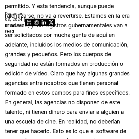
permitido. Y esta tendencia, aunque puede
Sector Jurídico
Centro de Ayuda
December
ralentizarse, no va a revertirse. Estamos en la era
03, 2024 |
moderna, y los registros gubernamentales van a
Servicios Financieros
8 minutes
Videoteca
read
ser solicitados por mucha gente de aquí en
Casinos
Recomendaciones
adelante, incluidos los medios de comunicación,
grandes y pequeños. Pero los cuerpos de
Medios de Comunicación y
Sobre nosotros
Entretenimiento
seguridad no están formados en producción o
edición de vídeo. Claro que hay algunas grandes
Trabaja con nosotros
Centros de Atención Telefónica
agencias entre nosotros que tienen personal
Contáctanos
formado en estos campos para fines específicos.
Centros de Crisis y Las Líneas Directas
En general, las agencias no disponen de este
La Venta al Por Menor
talento, ni tienen dinero para enviar a alguien a
una escuela de cine. En realidad, no deberían
TI y Operaciones
tener que hacerlo. Esto es lo que el software de