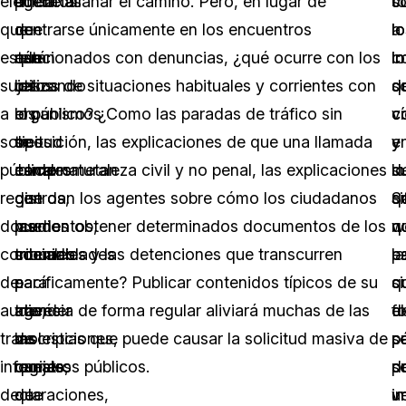
elementos
social
agencias
puede allanar el camino. Pero, en lugar de
t
s
c
que
de
que
centrarse únicamente en los encuentros
lo
lo
a
están
que
están
relacionados con denuncias, ¿qué ocurre con los
c
i
lo
sujetos
los
utilizando
casos de situaciones habituales y corrientes con
d
s
q
a
organismos
los
el público? ¿Como las paradas de tráfico sin
v
c
c
solicitud
se
tres
oposición, las explicaciones de que una llamada
e
y
y
pública:
comprometan
canales
es de naturaleza civil y no penal, las explicaciones
s
de
lo
registros,
con
de
que dan los agentes sobre cómo los ciudadanos
si
S
q
documentos,
las
medios
pueden obtener determinados documentos de los
w
q
n
contenido
comunidades
sociales
tribunales y las detenciones que transcurren
p
la
e
de
a
para
pacíficamente? Publicar contenidos típicos de su
q
c
si
audio,
través
atender
agencia de forma regular aliviará muchas de las
el
d
f
transcripciones,
de
las
molestias que puede causar la solicitud masiva de
p
s
p
informes,
canales
quejas
registros públicos.
p
so
d
declaraciones,
de
que
ve
i
u