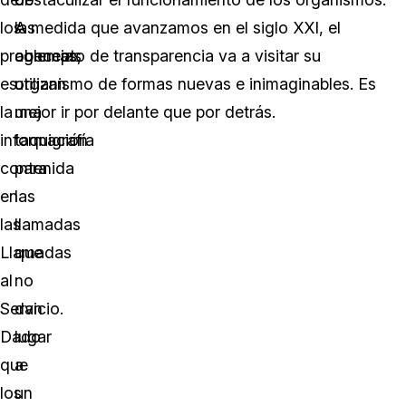
los
las
A medida que avanzamos en el siglo XXI, el
problemas,
agencias
concepto de transparencia va a visitar su
es
utilizan
organismo de formas nuevas e inimaginables. Es
la
una
mejor ir por delante que por detrás.
información
taquigrafía
contenida
para
en
las
las
llamadas
Llamadas
que
al
no
Servicio.
dan
Dado
lugar
que
a
los
un