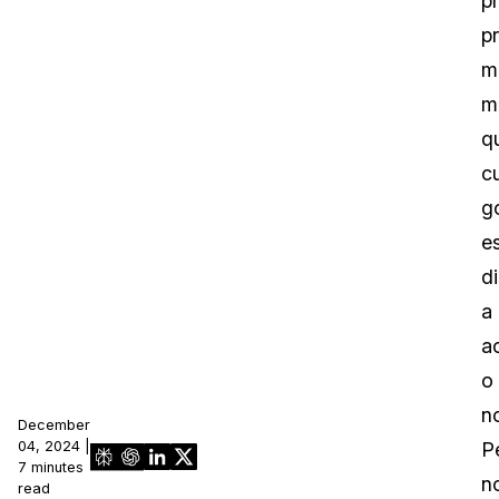
p
p
m
m
q
c
g
e
d
a
a
o
n
December
04, 2024 |
P
7 minutes
n
read