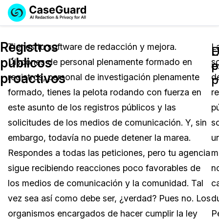
Reservar una
Servicios
Solicitar cotización
Registros
Demo
Tienes tu software de redacción y mejora.
L
E
U
públicos
Dispones de personal plenamente formado en
so
Soluciones
p
e
Licencia de CaseGuard Studio
proactivos
registros, personal de investigación plenamente
d
English
p
Industrias
Precios de Redacción a Pedido
Redacción de vídeos
formado, tienes la pelota rodando con fuerza en
re
Español
este asunto de los registros públicos y las
p
Precios
Redacción de documentos
Cuerpos Policiales
solicitudes de los medios de comunicación. Y, sin
s
Recursos
Redacción de audio
embargo, todavía no puede detener la marea.
u
Transportación
Respondes a todas las peticiones, pero tu agencia
m
Redacción en Bulto
Eventos
La Atención Médica
Preguntas Frecuentes
sigue recibiendo reacciones poco favorables de
n
los medios de comunicación y la comunidad. Tal
c
Redacción de imágenes
Educación
Artículos
vez sea así como debe ser, ¿verdad? Pues no. Los
d
Transcripción y Traducción
El Gobierno
Casos Practicos
organismos encargados de hacer cumplir la ley
P