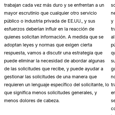
trabajan cada vez más duro y se enfrentan a un
s
Sector Jurídico
Centro de Ayuda
mayor escrutinio que cualquier otro servicio
n
público o industria privada de EE.UU., y sus
y
Servicios Financieros
Videoteca
esfuerzos deberían influir en la reacción de
t
Casinos
Recomendaciones
quienes solicitan información. A medida que se
al
adoptan leyes y normas que exigen cierta
p
Medios de Comunicación y
Sobre nosotros
Entretenimiento
respuesta, vamos a discutir una estrategia que
q
puede eliminar la necesidad de abordar algunas
s
Trabaja con nosotros
Centros de Atención Telefónica
de las solicitudes que recibe, y puede ayudar a
g
Contáctanos
gestionar las solicitudes de una manera que
n
Centros de Crisis y Las Líneas Directas
requieren un lenguaje específico del solicitante, lo
tr
La Venta al Por Menor
que significa menos solicitudes generales, y
e
menos dolores de cabeza.
s
TI y Operaciones
c