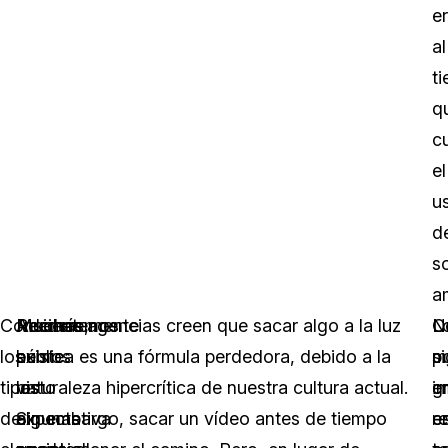
e
al
t
q
c
el
u
d
so
a
Consideremos
Además,
Recientemente
Muchas agencias creen que sacar algo a la luz
C
N
L
los
existe
hemos
pública es una fórmula perdedora, debido a la
p
s
m
tipos
la
visto
naturaleza hipercrítica de nuestra cultura actual.
e
g
i
de
expectativa
algunas
Sin embargo, sacar un vídeo antes de tiempo
e
r
e