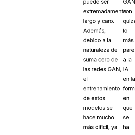
puede ser
GA
extremadamente
son
largo y caro.
quiz
Además,
lo
debido a la
más
naturaleza de
pare
suma cero de
a la
las redes GAN,
IA
el
en la
entrenamiento
form
de estos
en
modelos se
que
hace mucho
se
más difícil, ya
ha