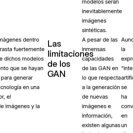
modelos serán
inevitablemente
imágenes
sintéticas.
 imágenes dentro
A pesar de las
Aun
Las
trasta fuertemente
inmensas
la
limitaciones
 de dichos modelos
capacidades
expr
de los
iento que se hayan
de las GAN en
“inte
GAN
 para generar
lo que respecta
artifi
ecnología en una
a la generación
se
r, el
de nuevas
ha
 de imágenes y la
imágenes e
conv
información,
en
existen algunas
un