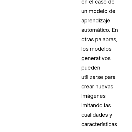
en el caso de
Sobre nosotros
un modelo de
Más información sobre CaseGuard
al Por Menor
misión
aprendizaje
automático. En
aciones
Trabaja con nosotros
otras palabras,
Únase a nuestro equipo y ayúden
los modelos
construir el futuro de la redacción
generativos
pueden
Contáctanos
utilizarse para
Póngase en contacto con nuestro
crear nuevas
imágenes
imitando las
cualidades y
características