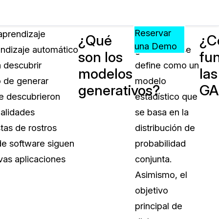
Precios
Recursos
Eventos
APRENDA,
Reservar
aprendizaje
Un modelo
¿Qué
¿C
CONECTE
una Demo
endizaje automático
generativo se
son los
fu
?
Y
 descubrir
define como un
CREZCA
modelos
las
oliciales
CON
o de generar
modelo
generativos?
GA
CASEGUARD
e descubrieron
estadístico que
ación
Preguntas Frecuentes
ualidades
se basa en la
Explore preguntas frecuentes sobr
tas de rostros
distribución de
CaseGuard
ón Médica
de software siguen
probabilidad
vas aplicaciones
conjunta.
Artículos
n
Asimismo, el
Redacte archivos de video con nu
algoritmo mejorado
objetivo
principal de
no
Casos Practicos