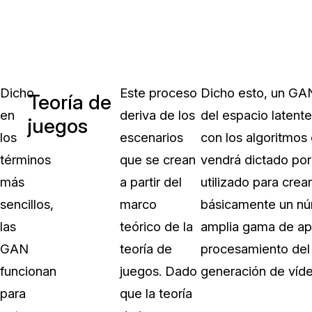
Dicho
Este proceso
Dicho esto, un GAN
Teoría de
en
deriva de los
del espacio latent
juegos
los
escenarios
con los algoritmos
términos
que se crean
vendrá dictado por
más
a partir del
utilizado para cre
sencillos,
marco
básicamente un núm
las
teórico de la
amplia gama de apl
GAN
teoría de
procesamiento del l
funcionan
juegos. Dado
generación de víde
para
que la teoría