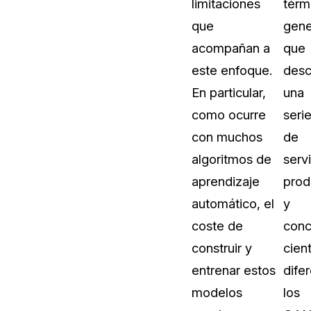
limitaciones
térm
que
gene
acompañan a
que
este enfoque.
desc
En particular,
una
como ocurre
seri
con muchos
de
algoritmos de
servi
aprendizaje
prod
automático, el
y
coste de
conc
construir y
cient
entrenar estos
dife
modelos
los