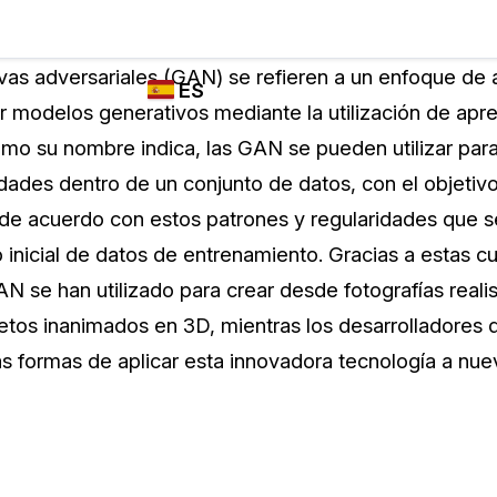
Industrias
FUNCIONES DE
¿QUIÉN
vas adversariales (GAN) se refieren a un enfoque de 
ES
REDACCIÓN,
UTILIZA
r modelos generativos mediante la utilización de apr
TRANSCRIPCIÓN
CASEGUARD
English
mo su nombre indica, las GAN se pueden utilizar para
Y TRADUCCIÓN
Cuerpos P
DE CASEGUARD
idades dentro de un conjunto de datos, con el objetiv
Español
STUDIO
de acuerdo con estos patrones y regularidades que s
Transport
Redacción de vídeos
 inicial de datos de entrenamiento. Gracias a estas c
Redacte caras, matrículas, pantallas, blocs
N se han utilizado para crear desde fotografías realis
de notas y más con un solo clic desde una
La Atenci
cantidad ilimitada de videos
tos inanimados en 3D, mientras los desarrolladores 
o
 formas de aplicar esta innovadora tecnología a nue
Redacción de documentos
Educació
Redacte información de identificación
personal (PII) de miles de archivos PDF,
Excel, Doc, correo electrónico y PST con un
El Gobier
do
solo clic