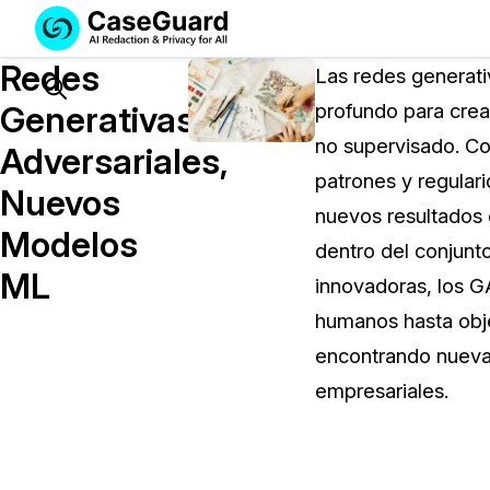
Servicios
Soluciones
Redes
SUSCRÍBASE
Las redes generati
A
Search
Generativas
profundo para crea
CASEGUARD
no supervisado. Co
STUDIO
Adversariales,
O
patrones y regular
Nuevos
SUBCONTRATE
nuevos resultados 
CON
Modelos
dentro del conjunto
NOSOTROS
ML
SUS
innovadoras, los GA
REDACCIONES
humanos hasta obje
Licencia de CaseGuard Studi
encontrando nuevas
Selecciona un plan que se adapte a tus
empresariales.
necesidades
Precios de Redacción a Pedi