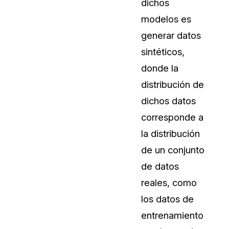
dichos
Vea cómo los clientes usan CaseG
modelos es
rídico
sus necesidades de redacción
generar datos
sintéticos,
 Financieros
Centro de Ayuda
donde la
Obtenga respuestas a sus pregunt
CaseGuard
distribución de
dichos datos
Videoteca
corresponde a
 Comunicación y
Vea todo lo que puede hacer con
la distribución
iento
CaseGuard. Práctica nuevas habili
aprender
de un conjunto
de datos
e Atención Telefónica
Recomendaciones
reales, como
Historias sobre cómo nuestros clie
los datos de
utilizan CaseGuard studio a diario
 Crisis y Las Líneas
entrenamiento