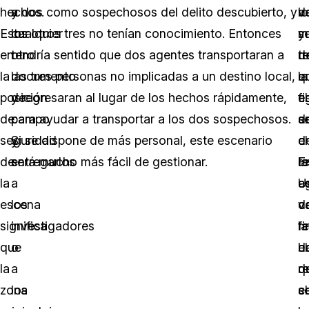
hechos.
y
a dos como sospechosos del delito descubierto, y
v
d
lo
Estar
cualquier
los otros tres no tenían conocimiento. Entonces
y
s
m
en
otro
tendría sentido que dos agentes transportaran a
t
d
r
la
documento
las tres personas no implicadas a un destino local,
e
la
q
posición
de
y regresaran al lugar de los hechos rápidamente,
el
e
f
de
campo
para ayudar a transportar a los dos sospechosos.
s
d
e
seguridad
y
Si se dispone de más personal, este escenario
d
c
el
de
entregarlos
será mucho más fácil de gestionar.
la
E
re
la
a
a
e
U
escena
los
d
c
v
significa
investigadores
re
la
fi
que
o
h
d
el
la
a
q
d
re
zona
los
s
c
el