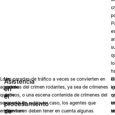
c
po
P
e
ar
s
q
lo
h
Los
Un
Las paradas de tráfico a veces se convierten en
U
A
U
Asistencia
agentes
agente
escenas del crimen rodantes, ya sea de crímenes
v
ig
v
en
que
debe
activos, o una escena contenida de crímenes del
q
q
c
el
procesamiento
se
supervisar
pasado. En cualquier caso, los agentes que
t
e
el
de
encuentran
este
intervienen deben tener en cuenta algunas
la
el
re