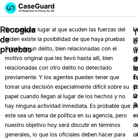
Reservar una
Servicios
Solicitar cotización
Recogida
Demo
En cualquier lugar al que acuden las fuerzas del
U
L
T
de
orden existe la posibilidad de que haya pruebas
s
a
Soluciones
e
Licencia de CaseGuard Studio
pruebas
físicas de un delito, bien relacionadas con el
q
d
English
u
Industrias
Precios de Redacción a Pedido
Redacción de vídeos
d
motivo original que les llevó hasta allí, bien
g
de
Español
l
relacionadas con otro delito no detectado
m
q
Precios
Redacción de documentos
Cuerpos Policiales
f
previamente. Y los agentes pueden tener que
c
z
p
Recursos
Redacción de audio
tomar una decisión especialmente difícil sobre su
e
c
Transportación
o
papel cuando llegan al lugar de los hechos y no
u
la
Redacción en Bulto
Eventos
a
La Atención Médica
Preguntas Frecuentes
hay ninguna actividad inmediata. Es probable que
e
p
este sea un tema de política en su agencia, pero
e
e
Redacción de imágenes
Educación
Artículos
nuestro objetivo hoy será discutir en términos
c
d
Transcripción y Traducción
El Gobierno
Casos Practicos
generales, lo que los oficiales deben hacer para
o
c