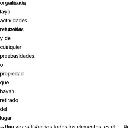
organismo,
realizado
las
ya
actividades
en
realizadas
función
y
de
cualquier
las
prueba
necesidades.
o
propiedad
que
hayan
retirado
del
lugar.
La
Por
Una vez satisfechos todos los elementos, es el
P
T