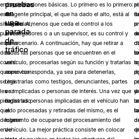
pruebas
en
dispositivo
consideraciones básicas. Lo primero es lo primero:
p
p
el
en
esta
de
el agente principal, el que ha dado el alto, está al
e
d
f
una
situación
seguridad,
mando. A menos que ceda el control a los
e
u
pr
parada
pueden
si
investigadores o a un supervisor, es su control y
s
e
d
de
esperar
no
su escenario. A continuación, hay que retirar a
d
d
o
tráfico
dos
es
todas las personas que se encuentren en el
lo
c
t
cosas:
un
vehículo, procesarlas según su función y tratarlas
a
n
lo
que
supervisor.
como corresponda, ya sea para detenerlas,
p
a
d
se
Una
registrarlas como testigos, denunciantes, partes
c
pr
o
les
vez
no implicadas o personas de interés. Una vez que
e
d
y
pida
registrado
todas las personas implicadas en el vehículo han
la
c
re
que
el
sido procesadas y retiradas del mismo, es el
t
la
la
declaren
lugar
momento de ocuparse del procesamiento del
d
d
d
en
de
vehículo. La mejor práctica consiste en colocar
en
q
d