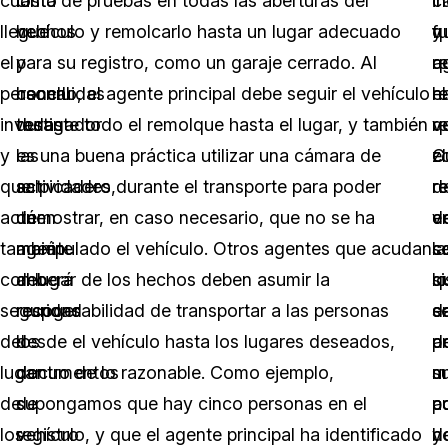
cuanto
los
cinta de pruebas en todas las aberturas del
in
i
c
llegue
hechos
vehículo y remolcarlo hasta un lugar adecuado
y
q
f
el
y
para su registro, como un garaje cerrado. Al
re
a
q
personal
concluidas
hacerlo, el agente principal debe seguir el vehículo
el
re
h
investigador
todas
durante todo el remolque hasta el lugar, y también
v
q
r
y
las
es una buena práctica utilizar una cámara de
C
z
el
que
actividades,
salpicadero durante el transporte para poder
re
d
re
actúen
un
demostrar, en caso necesario, que no se ha
d
v
e
también
agente
manipulado el vehículo. Otros agentes que acudan
s
c
la
como
deberá
al lugar de los hechos deben asumir la
s
lo
q
seguridad
recoger
responsabilidad de transportar a las personas
e
d
s
del
los
desde el vehículo hasta los lugares deseados,
p
a
d
lugar
documentos
dentro de lo razonable. Como ejemplo,
u
m
s
de
de
supongamos que hay cinco personas en el
p
c
a
los
registro
vehículo, y que el agente principal ha identificado
d
h
y