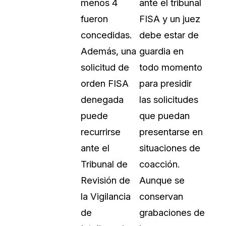
menos 4
ante el tribunal
Sobre nosotros
fueron
FISA y un juez
Más información sobre CaseGuard
al Por Menor
misión
concedidas.
debe estar de
Además, una
guardia en
aciones
Trabaja con nosotros
solicitud de
todo momento
Únase a nuestro equipo y ayúden
orden FISA
para presidir
construir el futuro de la redacción
denegada
las solicitudes
puede
que puedan
Contáctanos
recurrirse
presentarse en
Póngase en contacto con nuestro
ante el
situaciones de
Tribunal de
coacción.
Revisión de
Aunque se
la Vigilancia
conservan
de
grabaciones de