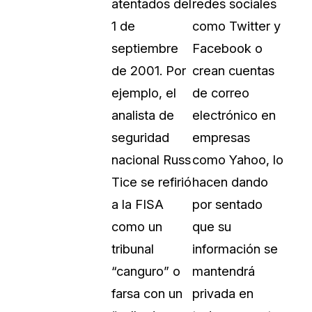
atentados del
redes sociales
1 de
como Twitter y
septiembre
Facebook o
de 2001. Por
crean cuentas
ejemplo, el
de correo
analista de
electrónico en
seguridad
empresas
nacional Russ
como Yahoo, lo
Tice se refirió
hacen dando
a la FISA
por sentado
como un
que su
tribunal
información se
“canguro” o
mantendrá
farsa con un
privada en