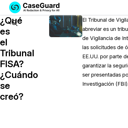
Servicios
Soluciones
¿Qué
SUSCRÍBASE
El Tribunal de Vigi
A
Search
es
abreviar es un trib
CASEGUARD
de Vigilancia de In
STUDIO
el
O
las solicitudes de 
Tribunal
SUBCONTRATE
EE.UU. por parte de
CON
FISA?
garantizar la segur
NOSOTROS
¿Cuándo
SUS
ser presentadas po
REDACCIONES
se
Investigación (FBI)
Licencia de CaseGuard Studi
creó?
Selecciona un plan que se adapte a tus
necesidades
Precios de Redacción a Pedi