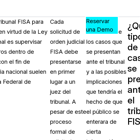
Precios
Recursos
Eventos
APRENDA,
Reservar
ribunal FISA para
Cada
Debido a la
¿Q
CONECTE
una Demo
en virtud de la Ley
solicitud de
naturaleza de
tip
?
Y
nal es supervisar
orden judicial
los casos que
CREZCA
de
oliciales
CON
eros dentro de
FISA debe
se presentan
ca
CASEGUARD
on el fin de
presentarse
ante el tribunal
se
ación
Preguntas Frecuentes
cia nacional suelen
en primer
y a las posibles
pr
Explore preguntas frecuentes sobr
a Federal de
lugar a un
implicaciones
CaseGuard
an
ón Médica
juez del
que tendría el
el
tribunal. A
hecho de que
Artículos
tri
n
pesar de este
el público se
Redacte archivos de video con nu
FI
algoritmo mejorado
proceso
enterara de
formal de
cierta
no
Casos Practicos