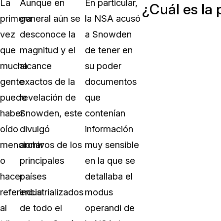
La
Aunque en
En particular,
¿Cuál es la 
primera
general aún se
la NSA acusó
vez
desconoce la
a Snowden
que
magnitud y el
de tener en
mucha
alcance
su poder
gente
exactos de la
documentos
puede
revelación de
que
haber
Snowden, este
contenían
oído
divulgó
información
mencionar
archivos de los
muy sensible
o
principales
en la que se
hacer
países
detallaba el
referencia
industrializados
modus
al
de todo el
operandi de