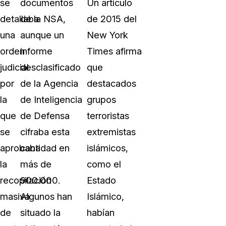
se
documentos
Un artículo
detallaba
de la NSA,
de 2015 del
una
aunque un
New York
orden
informe
Times afirma
judicial
desclasificado
que
por
de la Agencia
destacados
la
de Inteligencia
grupos
que
de Defensa
terroristas
se
cifraba esta
extremistas
aprobaba
cantidad en
islámicos,
la
más de
como el
recopilación
900.000.
Estado
masiva
Algunos han
Islámico,
de
situado la
habían