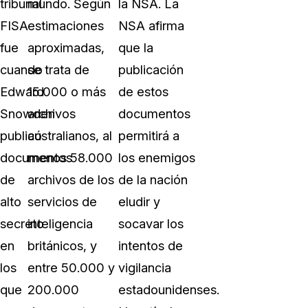
tribunal
mundo. Según
la NSA. La
FISA
estimaciones
NSA afirma
fue
aproximadas,
que la
cuando
se trata de
publicación
Edward
15.000 o más
de estos
Snowden
archivos
documentos
publicó
australianos, al
permitirá a
documentos
menos 58.000
los enemigos
de
archivos de los
de la nación
alto
servicios de
eludir y
secreto
inteligencia
socavar los
en
británicos, y
intentos de
los
entre 50.000 y
vigilancia
que
200.000
estadounidenses.