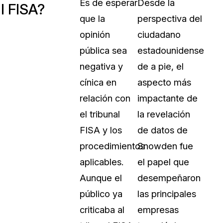
Es de esperar
Desde la
l FISA?
que la
perspectiva del
opinión
ciudadano
pública sea
estadounidense
negativa y
de a pie, el
cínica en
aspecto más
relación con
impactante de
el tribunal
la revelación
FISA y los
de datos de
procedimientos
Snowden fue
aplicables.
el papel que
Aunque el
desempeñaron
público ya
las principales
criticaba al
empresas