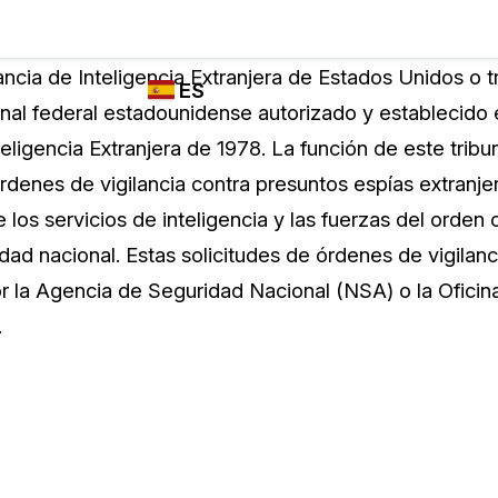
Industrias
FUNCIONES DE
¿QUIÉN
lancia de Inteligencia Extranjera de Estados Unidos o t
ES
REDACCIÓN,
UTILIZA
unal federal estadounidense autorizado y establecido 
TRANSCRIPCIÓN
CASEGUARD
English
teligencia Extranjera de 1978. La función de este tribu
Y TRADUCCIÓN
Cuerpos P
DE CASEGUARD
órdenes de vigilancia contra presuntos espías extranj
Español
STUDIO
 los servicios de inteligencia y las fuerzas del orden c
Transport
Redacción de vídeos
idad nacional. Estas solicitudes de órdenes de vigilan
Redacte caras, matrículas, pantallas, blocs
r la Agencia de Seguridad Nacional (NSA) o la Oficin
de notas y más con un solo clic desde una
La Atenci
cantidad ilimitada de videos
.
o
Redacción de documentos
Educació
Redacte información de identificación
personal (PII) de miles de archivos PDF,
Excel, Doc, correo electrónico y PST con un
El Gobier
do
solo clic