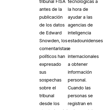
tribunal FISA
tecnológicas a
antes de la
la hora de
publicación
ayudar a las
de los datos
agencias de
de Edward
inteligencia
Snowden, los
estadounidenses
comentaristas
e
políticos han
internacionales
expresado
a obtener
sus
información
sospechas
personal.
sobre el
Cuando las
tribunal
personas se
desde los
registran en