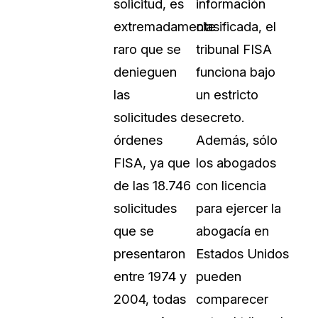
solicitud, es
información
Vea cómo los clientes usan CaseG
extremadamente
clasificada, el
rídico
sus necesidades de redacción
raro que se
tribunal FISA
denieguen
funciona bajo
 Financieros
Centro de Ayuda
las
un estricto
Obtenga respuestas a sus pregunt
CaseGuard
solicitudes de
secreto.
órdenes
Además, sólo
Videoteca
FISA, ya que
los abogados
 Comunicación y
Vea todo lo que puede hacer con
de las 18.746
con licencia
iento
CaseGuard. Práctica nuevas habili
aprender
solicitudes
para ejercer la
que se
abogacía en
e Atención Telefónica
Recomendaciones
presentaron
Estados Unidos
Historias sobre cómo nuestros clie
entre 1974 y
pueden
utilizan CaseGuard studio a diario
 Crisis y Las Líneas
2004, todas
comparecer