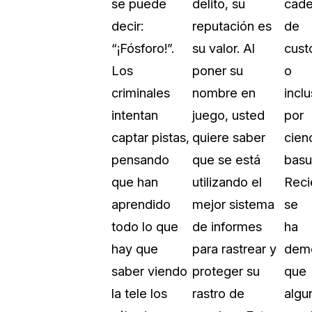
se puede
delito, su
cad
decir:
reputación es
de
“¡Fósforo!”.
su valor. Al
cust
Los
poner su
o
criminales
nombre en
incl
intentan
juego, usted
por
captar pistas,
quiere saber
cien
pensando
que se está
basu
que han
utilizando el
Reci
aprendido
mejor sistema
se
todo lo que
de informes
ha
hay que
para rastrear y
dem
saber viendo
proteger su
que
la tele los
rastro de
algu