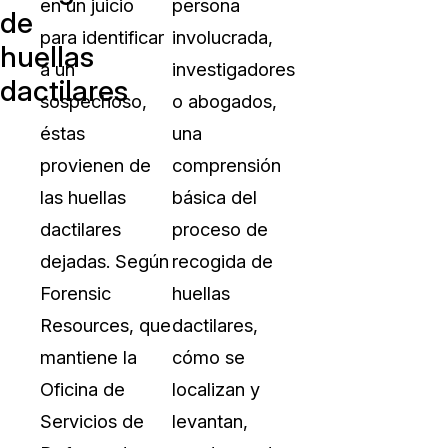
en un juicio
persona
de
para identificar
involucrada,
huellas
a un
investigadores
dactilares
sospechoso,
o abogados,
éstas
una
provienen de
comprensión
las huellas
básica del
dactilares
proceso de
dejadas. Según
recogida de
Forensic
huellas
Resources, que
dactilares,
mantiene la
cómo se
Oficina de
localizan y
Servicios de
levantan,