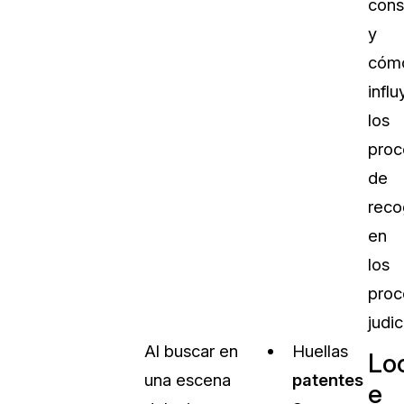
cons
y
cóm
infl
los
proc
de
reco
en
los
proc
judic
Al buscar en
Huellas
Lo
una escena
patentes
e