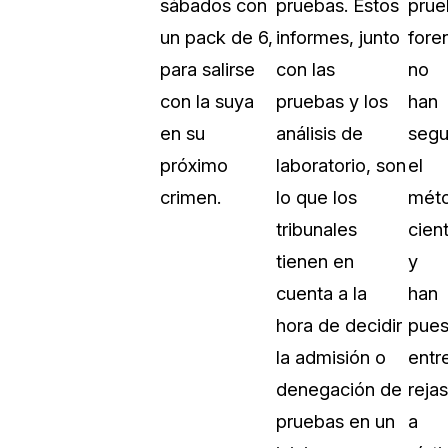
sábados con
pruebas. Estos
prue
un pack de 6,
informes, junto
fore
para salirse
con las
no
con la suya
pruebas y los
han
en su
análisis de
segu
próximo
laboratorio, son
el
crimen.
lo que los
mét
tribunales
cient
tienen en
y
cuenta a la
han
hora de decidir
pues
la admisión o
entr
denegación de
rejas
pruebas en un
a