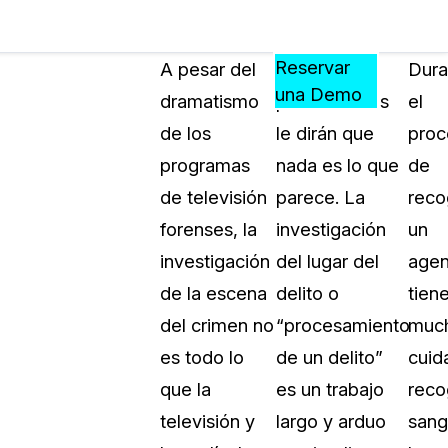
Precios
Recursos
Eventos
APRENDA,
Reservar
A pesar del
Los
Dura
CONECTE
una Demo
dramatismo
profesionales
el
?
Y
de los
le dirán que
proc
CREZCA
oliciales
CON
programas
nada es lo que
de
CASEGUARD
de televisión
parece. La
reco
ación
Preguntas Frecuentes
forenses, la
investigación
un
Explore preguntas frecuentes sobr
investigación
del lugar del
agen
CaseGuard
ón Médica
de la escena
delito o
tien
del crimen no
“procesamiento
muc
Artículos
n
es todo lo
de un delito”
cuid
Redacte archivos de video con nu
algoritmo mejorado
que la
es un trabajo
reco
televisión y
largo y arduo
sang
no
Casos Practicos