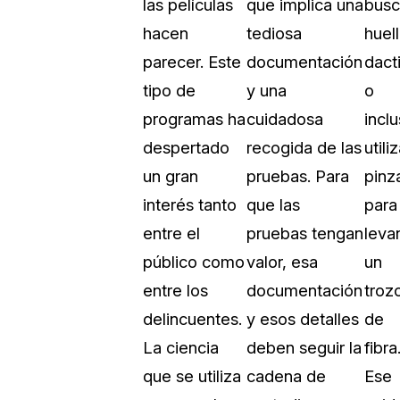
las películas
que implica una
busc
Vea cómo los clientes usan CaseG
hacen
tediosa
huel
rídico
sus necesidades de redacción
parecer. Este
documentación
dact
tipo de
y una
o
 Financieros
Centro de Ayuda
programas ha
cuidadosa
incl
Obtenga respuestas a sus pregunt
CaseGuard
despertado
recogida de las
utili
un gran
pruebas. Para
pinz
Videoteca
interés tanto
que las
para
 Comunicación y
Vea todo lo que puede hacer con
entre el
pruebas tengan
leva
iento
CaseGuard. Práctica nuevas habili
aprender
público como
valor, esa
un
entre los
documentación
troz
e Atención Telefónica
Recomendaciones
delincuentes.
y esos detalles
de
Historias sobre cómo nuestros clie
La ciencia
deben seguir la
fibra
utilizan CaseGuard studio a diario
 Crisis y Las Líneas
que se utiliza
cadena de
Ese