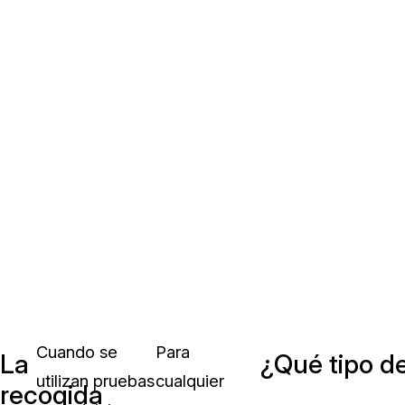
Cuando se
Para
La
¿Qué tipo de
utilizan pruebas
cualquier
recogida