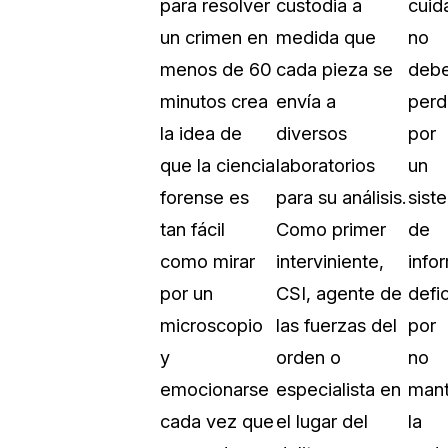
para resolver
custodia a
cuid
Sobre nosotros
un crimen en
medida que
no
Más información sobre CaseGuard
al Por Menor
misión
menos de 60
cada pieza se
deb
minutos crea
envía a
perd
aciones
Trabaja con nosotros
la idea de
diversos
por
Únase a nuestro equipo y ayúden
que la ciencia
laboratorios
un
construir el futuro de la redacción
forense es
para su análisis.
sist
tan fácil
Como primer
de
Contáctanos
como mirar
interviniente,
info
Póngase en contacto con nuestro
por un
CSI, agente de
defi
microscopio
las fuerzas del
por
y
orden o
no
emocionarse
especialista en
mant
cada vez que
el lugar del
la