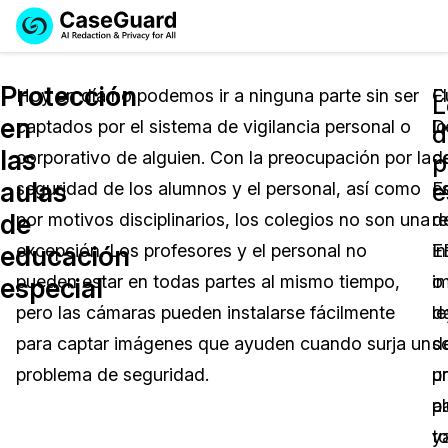
Reservar una
Servicios
Solicitar cotización
Protección
Demo
Hoy en día no podemos ir a ninguna parte sin ser
C
El
L
en
captados por el sistema de vigilancia personal o
lo
D
Soluciones
d
Licencia de CaseGuard Studio
las
corporativo de alguien. Con la preocupación por la
c
d
English
p
Industrias
Precios de Redacción a Pedido
Redacción de vídeos
aulas
e
seguridad de los alumnos y el personal, así como
e
E
Español
de
por motivos disciplinarios, los colegios no son una
r
d
Precios
Redacción de documentos
Cuerpos Policiales
educación
excepción. Los profesores y el personal no
i
E
Recursos
Redacción de audio
pueden estar en todas partes al mismo tiempo,
o
i
Transportación
especial
pero las cámaras pueden instalarse fácilmente
d
l
Redacción en Bulto
Eventos
La Atención Médica
Preguntas Frecuentes
para captar imágenes que ayuden cuando surja un
s
d
problema de seguridad.
u
p
Redacción de imágenes
Educación
Artículos
a
p
Transcripción y Traducción
El Gobierno
Casos Practicos
y
t