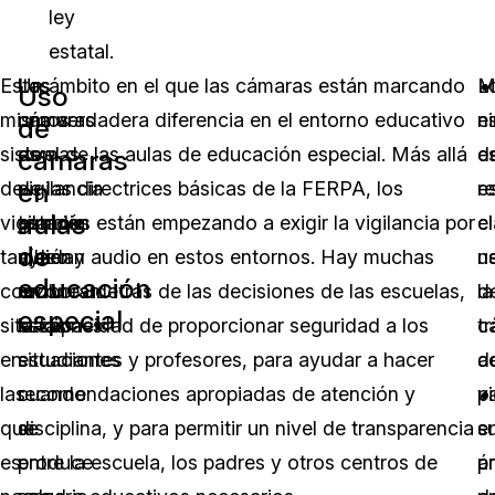
ley
estatal.
Estos
Las
Un ámbito en el que las cámaras están marcando
M
L
Uso
mismos
cámaras
una verdadera diferencia en el entorno educativo
e
n
de
sistemas
de
es el de las aulas de educación especial. Más allá
e
d
cámaras
en
de
vigilancia
de las directrices básicas de la FERPA, los
r
e
aulas
vigilancia
también
estados están empezando a exigir la vigilancia por
el
c
de
también
ayudan
vídeo y audio en estos entornos. Hay muchas
u
n
educación
corroboran
en
razones detrás de las decisiones de las escuelas,
d
la
especial
situaciones
estas
la capacidad de proporcionar seguridad a los
c
t
en
situaciones
estudiantes y profesores, para ayudar a hacer
d
a
las
cuando
recomendaciones apropiadas de atención y
vi
p
que
se
disciplina, y para permitir un nivel de transparencia
e
s
es
produce
entre la escuela, los padres y otros centros de
á
p