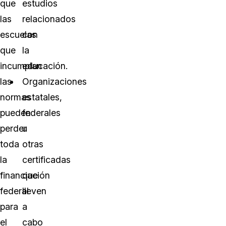
que
estudios
las
relacionados
escuelas
con
que
la
incumplan
educación.
las
Organizaciones
normas
estatales,
pueden
federales
perder
u
toda
otras
la
certificadas
financiación
que
federal
lleven
para
a
el
cabo