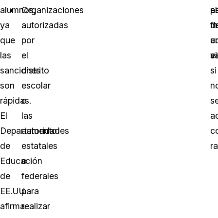
alumnos,
Organizaciones
e
p
al
ya
autorizadas
m
d
fi
que
por
a
u
c
las
el
sa
e
v
sanciones
distrito
si
son
escolar
n
rápidas.
o
s
El
las
a
Departamento
autoridades
c
de
estatales
ra
Educación
o
de
federales
EE.UU.
para
afirma
realizar