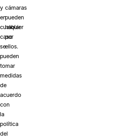
y
cámaras
en
pueden
cualquier
hablar
caso
por
se
ellos.
pueden
tomar
medidas
de
acuerdo
con
la
política
del