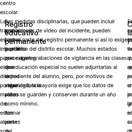
centro
escolar.
La
A
Las medidas disciplinarias, que pueden incluir
E
L
Registro
C
transparencia
los
grabaciones de vídeo del incidente, pueden
e
c
educativo
l
es
padres
formar parte del registro permanente si así lo exige
t
e
permanente
F
importante
puede
la política del distrito escolar. Muchos estados
e
t
para
preocuparles
que exigen grabaciones de vigilancia en las clases
q
m
estos
que
de educación especial no suelen adjuntarlas al
s
q
distritos
la
expediente del alumno, pero, por motivos de
e
p
porque
videovigilancia
seguridad, la mayoría exige que los datos de
u
si
muchos
pase
vídeo se guarden y conserven durante un año
po
i
de
a
como mínimo.
g
la
estos
formar
e
n
alumnos
parte
c
s
son
del
di
p