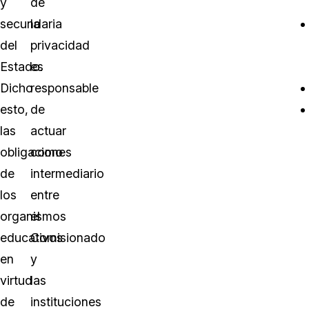
y
de
secundaria
la
del
privacidad
Estado.
es
Dicho
responsable
esto,
de
las
actuar
obligaciones
como
de
intermediario
los
entre
organismos
el
educativos
Comisionado
en
y
virtud
las
de
instituciones