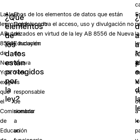
ca
La
Algunos de los elementos de datos que están
El
E
¿Qué
¿
ley
protegidos contra el acceso, uso y divulgación no
Comisionado
pa
elementos
d
AB
autorizados en virtud de la ley AB 8556 de Nueva
de
la
de
a
los
a
8556
York incluyen:
Educación
le
datos
l
de
de
A
están
p
Nueva
Nueva
8
protegidos
e
York
York
d
por
v
exige
es
N
la
d
que
responsable
Y
ley?
l
el
de
o
l
Comisionado
nombrar
a
de
a
lo
Educación
un
p