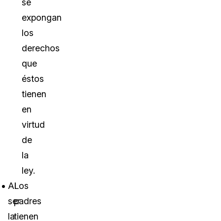
se
expongan
los
derechos
que
éstos
tienen
en
virtud
de
la
ley.
Al
Los
ser
padres
la
tienen