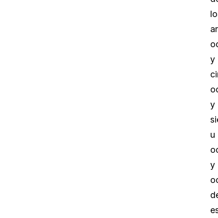
lo
ar
o
y
c
o
y
si
u
o
y
o
d
e