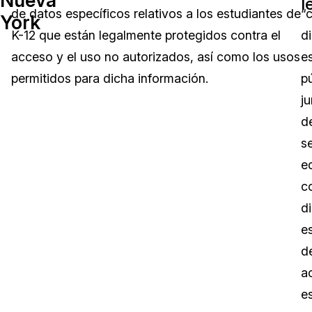
l
de datos específicos relativos a los estudiantes de
“
York
Sector Jurídico
Centro de Ayuda
K-12 que están legalmente protegidos contra el
di
acceso y el uso no autorizados, así como los usos
e
Servicios Financieros
Videoteca
permitidos para dicha información.
pú
Casinos
Recomendaciones
ju
d
Medios de Comunicación y
Sobre nosotros
Entretenimiento
s
e
Trabaja con nosotros
Centros de Atención Telefónica
c
Contáctanos
di
Centros de Crisis y Las Líneas Directas
e
La Venta al Por Menor
d
a
TI y Operaciones
es