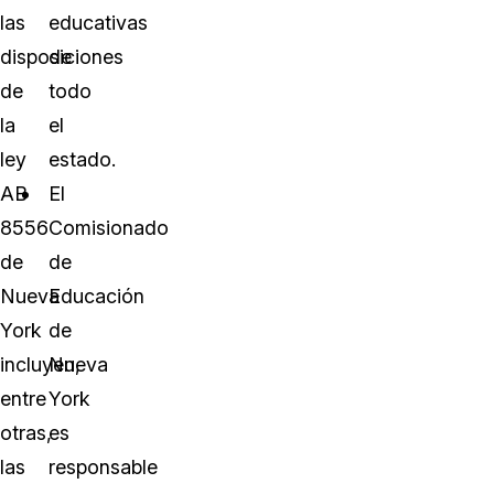
las
educativas
disposiciones
de
de
todo
la
el
ley
estado.
AB
El
8556
Comisionado
de
de
Nueva
Educación
York
de
incluyen,
Nueva
entre
York
otras,
es
las
responsable