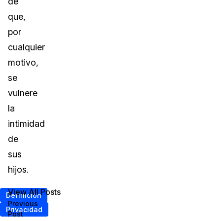
de
que,
por
cualquier
motivo,
se
vulnere
la
intimidad
de
sus
hijos.
View All Posts
<
Definición
Previous
Privacidad
Post