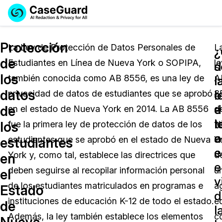
Reservar una
Servicios
Solicitar cotización
Protección
Demo
La Ley de Protección de Datos Personales de
L
¿
de
Estudiantes en Línea de Nueva York o SOPIPA,
le
Soluciones
d
s
Licencia de CaseGuard Studio
los
también conocida como AB 8556, es una ley de
A
English
l
l
Industrias
Precios de Redacción a Pedido
Redacción de vídeos
datos
l
o
privacidad de datos de estudiantes que se aprobó
8
Español
e
d
de
en el estado de Nueva York en 2014. La AB 8556
d
Precios
Redacción de documentos
Cuerpos Policiales
t
l
los
fue la primera ley de protección de datos de los
N
a
o
Recursos
Redacción de audio
estudiantes que se aprobó en el estado de Nueva
Y
Transportación
estudiantes
e
e
York y, como tal, establece las directrices que
d
en
Redacción en Bulto
Eventos
e
La Atención Médica
Preguntas Frecuentes
deben seguirse al recopilar información personal
u
el
v
de los estudiantes matriculados en programas e
a
Estado
Redacción de imágenes
Educación
Artículos
d
instituciones de educación K-12 de todo el estado.
e
de
l
Transcripción y Traducción
El Gobierno
Casos Practicos
Además, la ley también establece los elementos
c
Nueva