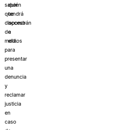
saber
quién
que
tendrá
dispondrán
acceso
de
a
medios
ella.
para
presentar
una
denuncia
y
reclamar
justicia
en
caso