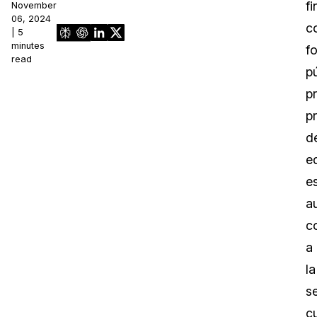
f
November
06, 2024
c
| 5
minutes
f
read
p
p
p
d
e
e
a
c
a
la
s
c