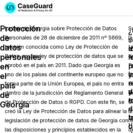
Reservar una
Servicios
Solicitar cotización
Protección
Demo
La Ley de Georgia sobre Protección de Datos
S
¿
de
Personales de 28 de diciembre de 2011 nº 5669,
la
Soluciones
s
s
Licencia de CaseGuard Studio
datos
también conocida como Ley de Protección de
L
English
d
l
Industrias
Precios de Redacción a Pedido
Redacción de vídeos
personales
l
r
Datos, es una ley de protección de datos que se
d
Español
r
p
en
aprobó en el país en 2011. Dado que Georgia es
P
Precios
Redacción de documentos
Cuerpos Policiales
y
l
el
uno de los países del continente europeo que no
d
e
r
Recursos
Redacción de audio
forma parte de la Unión Europea, el país no entra
D
Transportación
país
d
y
dentro de la jurisdicción del Reglamento General
d
de
Redacción en Bulto
Eventos
t
e
La Atención Médica
Preguntas Frecuentes
de Protección de Datos o RGPD. Con este fin, se
G
Georgia
e
d
creó la Ley de Protección de Datos para alinear la
u
Redacción de imágenes
Educación
Artículos
l
t
legislación de protección de datos de Georgia con
r
L
d
Transcripción y Traducción
El Gobierno
Casos Practicos
las disposiciones y principios establecidos en la
d