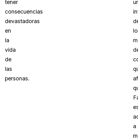
tener
u
consecuencias
i
devastadoras
d
en
lo
la
m
vida
d
de
c
las
q
personas.
a
q
F
e
a
a
m