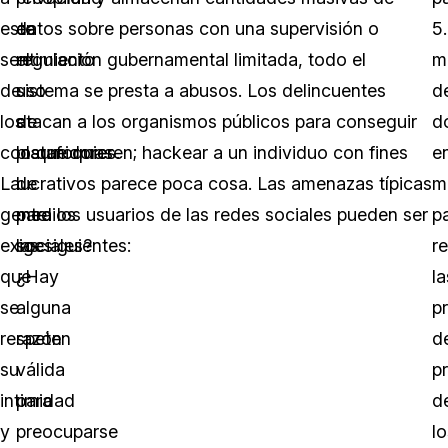
este
en
datos sobre personas con una supervisión o
5
sentimiento
el
regulación gubernamental limitada, todo el
m
de
uso
sistema se presta a abusos. Los delincuentes
d
los
de
atacan a los organismos públicos para conseguir
d
consumidores.
plataformas
lo que quieren; hackear a un individuo con fines
e
La
de
lucrativos parece poca cosa. Las amenazas típicas
m
gente
medios
para los usuarios de las redes sociales pueden ser
p
exige
sociales?
las siguientes:
r
que
¿Hay
la
se
alguna
p
respeten
razón
d
su
válida
p
intimidad
para
d
y
preocuparse
lo