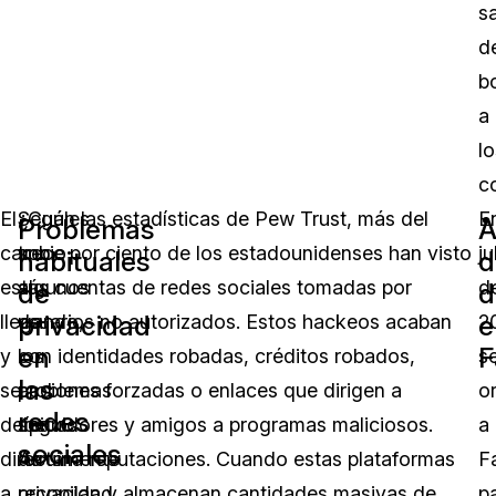
s
d
b
a
lo
c
El
¿Cuáles
Según las estadísticas de Pew Trust, más del
E
Problemas
A
cambio
son
trece por ciento de los estadounidenses han visto
ju
habituales
d
está
algunos
sus cuentas de redes sociales tomadas por
d
de
d
privacidad
e
llegando,
de
usuarios no autorizados. Estos hackeos acaban
2
en
F
y
los
con identidades robadas, créditos robados,
s
las
se
problemas
acciones forzadas o enlaces que dirigen a
o
redes
debe
típicos
seguidores y amigos a programas maliciosos.
a
sociales
directamente
de
Arruina reputaciones. Cuando estas plataformas
F
a
privacidad
recopilan y almacenan cantidades masivas de
p