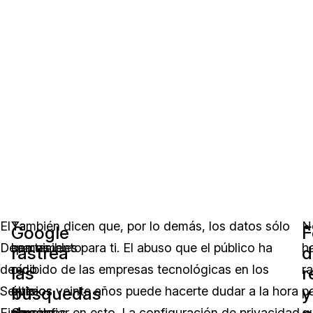
El
Ya
También dicen que, por lo demás, los datos sólo
N
Google
F
Departamento
hemos
son visibles para ti. El abuso que el público ha
h
rastrea
d
de
oído
recibido de las empresas tecnológicas en los
r
las
r
búsquedas
y
Servicios
que
últimos veinte años puede hacerte dudar a la hora
p
Financieros
Google
de confiar en esto. La configuración de privacidad
q