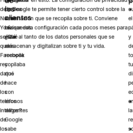
de
p
los
de
rastrea
de Google te permite tener cierto control sobre la
c
clientes
Nueva
sus
información que se recopila sobre ti. Conviene
el
York
búsquedas.
revisar esta configuración cada pocos meses para
p
señaló
¿Qué
estar al tanto de los datos personales que se
y
que
más
almacenan y digitalizan sobre ti y tu vida.
d
Facebook
recopila
t
recopilaba
y
t
datos
qué
di
de
hace
p
los
con
e
teléfonos
esos
e
inteligentes
datos?
la
de
Google
r
los
sabe
so