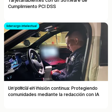
Tarjetahabientes con un Software de
Cumplimiento PCI DSS
liderazgo intelectual
Un policía en misión continua: Protegiendo
September 15, 2025
comunidades mediante la redacción con IA