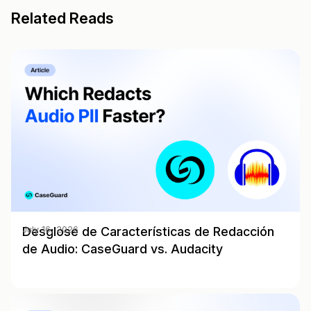
Related Reads
Desglose de Características de Redacción
July 16, 2026
de Audio: CaseGuard vs. Audacity