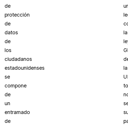
de
u
protección
le
de
c
datos
la
de
le
los
G
ciudadanos
d
estadounidenses
la
se
U
compone
t
de
n
un
s
entramado
su
de
p