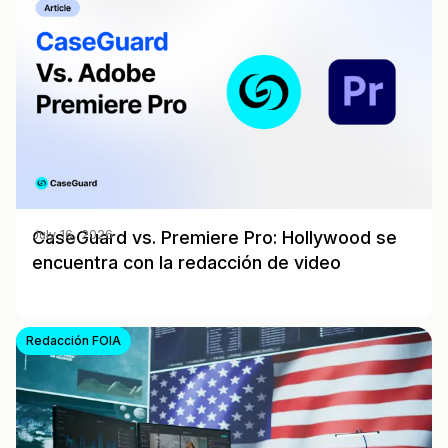
CaseGuard vs. Premiere Pro: Hollywood se
July 16, 2026
encuentra con la redacción de video
Redacción FOIA