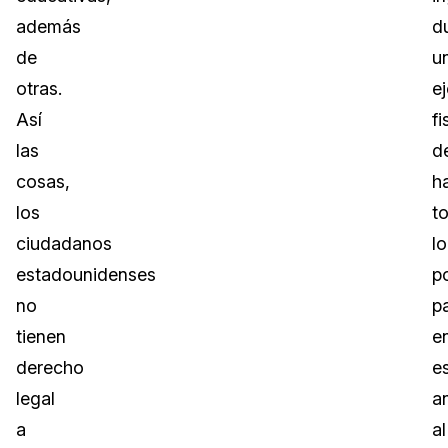
además
d
de
u
otras.
ej
Así
fi
las
d
cosas,
h
los
t
ciudadanos
lo
estadounidenses
p
no
p
tienen
e
derecho
e
legal
a
a
al