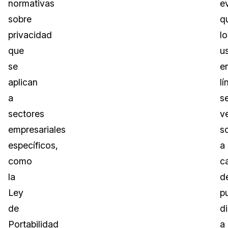
normativas
ev
sobre
q
privacidad
lo
que
u
se
e
aplican
lí
a
s
sectores
v
empresariales
s
específicos,
a
como
c
la
d
Ley
p
de
di
Portabilidad
a