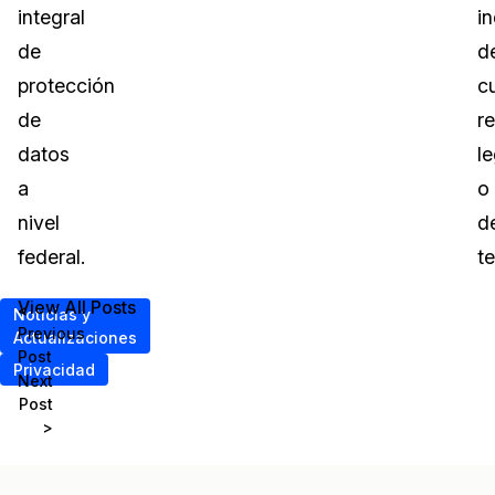
integral
i
de
d
protección
c
de
re
datos
le
a
o
nivel
d
federal.
t
View All Posts
<
Noticias y
Previous
Actualizaciones
Post
Privacidad
Next
Post
>