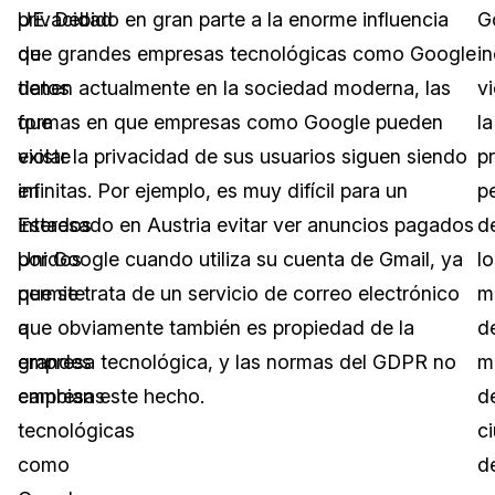
privacidad
UE. Debido en gran parte a la enorme influencia
G
de
que grandes empresas tecnológicas como Google
i
datos
tienen actualmente en la sociedad moderna, las
vi
que
formas en que empresas como Google pueden
la
existe
violar la privacidad de sus usuarios siguen siendo
p
en
infinitas. Por ejemplo, es muy difícil para un
p
Estados
interesado en Austria evitar ver anuncios pagados
d
Unidos
por Google cuando utiliza su cuenta de Gmail, ya
lo
permite
que se trata de un servicio de correo electrónico
m
a
que obviamente también es propiedad de la
d
grandes
empresa tecnológica, y las normas del GDPR no
m
empresas
cambian este hecho.
d
tecnológicas
c
como
d