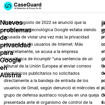
Reservar una
Servicios
Solicitar cotización
Nuevos
Demo
El 24 de agosto de 2022 se anunció que la
L
D
P
problemas
multinacional tecnológica Google estaba siendo
r
e
Soluciones
s
Licencia de CaseGuard Studio
de
acusada de violar una vez más la privacidad
p
si
English
Industrias
Precios de Redacción a Pedido
Redacción de vídeos
privacidad
personal de los usuarios de Internet. Más
c
u
Español
para
concretamente, se acusa a la empresa
el
e
Precios
Redacción de documentos
Cuerpos Policiales
Google
tecnológica de incumplir “una sentencia de un
g
c
Recursos
Redacción de audio
tribunal de la Unión Europea al enviar correos
t
G
Transportación
en
electrónicos publicitarios no solicitados
G
d
Austria
Redacción en Bulto
Eventos
La Atención Médica
Preguntas Frecuentes
directamente a la bandeja de entrada de los
p
e
usuarios de Gmail, según denunció el miércoles el
el
p
Redacción de imágenes
Educación
Artículos
grupo de defensa austriaco noyb.eu en una queja
C
di
Transcripción y Traducción
El Gobierno
Casos Practicos
presentada ante el organismo de control de la
E
a