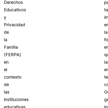
Derechos
p
Educativos
t
y
i
Privacidad
e
de
la
la
f
Familia
e
(FERPA)
q
en
la
el
e
contexto
t
de
c
las
G
instituciones
g
educativas,
i