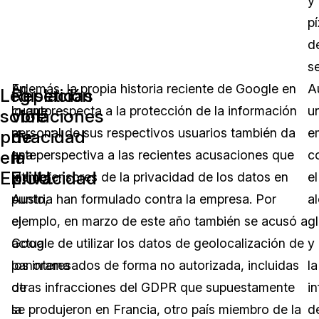
y
pí
d
s
En
Además, la propia historia reciente de Google en
A
Legislación
Repetidas
cuanto
lo que respecta a la protección de la información
u
sobre
violaciones
a
personal de sus respectivos usuarios también da
e
privacidad
de
en
la
este
una perspectiva a las recientes acusaciones que
c
EE.UU.
privacidad
último
los defensores de la privacidad de los datos en
el
punto,
Austria han formulado contra la empresa. Por
a
el
ejemplo, en marzo de este año también se acusó a
g
actual
Google de utilizar los datos de geolocalización de
y
panorama
los interesados de forma no autorizada, incluidas
la
de
otras infracciones del GDPR que supuestamente
in
la
se produjeron en Francia, otro país miembro de la
d