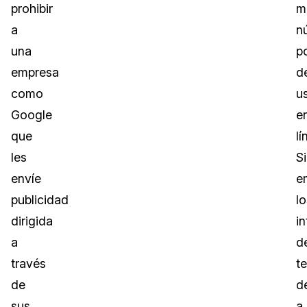
prohibir
m
a
n
una
p
empresa
d
como
u
Google
e
que
lí
les
S
envíe
e
publicidad
lo
dirigida
i
a
d
través
t
de
d
sus
a