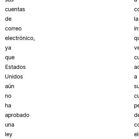
cuentas
c
de
la
correo
i
electrónico,
q
ya
v
que
c
Estados
a
Unidos
a
aún
s
no
c
ha
p
aprobado
d
una
c
ley
e