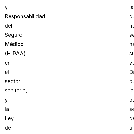
y
la
Responsabilidad
q
del
n
Seguro
s
Médico
h
(HIPAA)
s
en
v
el
D
sector
q
sanitario,
la
y
p
la
s
Ley
d
de
u