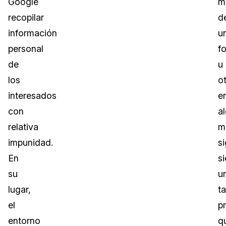
Google
m
recopilar
d
información
u
personal
f
de
u
los
o
interesados
e
con
a
relativa
m
impunidad.
s
En
s
su
u
lugar,
t
el
p
entorno
q