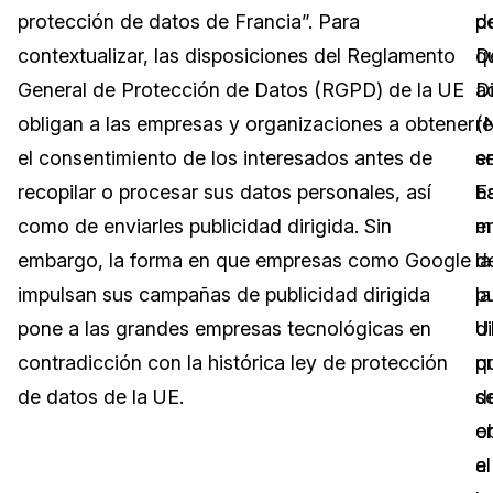
protección de datos de Francia”. Para
d
p
Sector Jurídico
Centro de Ayuda
contextualizar, las disposiciones del Reglamento
D
q
General de Protección de Datos (RGPD) de la UE
Di
a
Servicios Financieros
Videoteca
obligan a las empresas y organizaciones a obtener
(
r
Casinos
Recomendaciones
el consentimiento de los interesados antes de
s
e
recopilar o procesar sus datos personales, así
b
E
Medios de Comunicación y
Sobre nosotros
Entretenimiento
como de enviarles publicidad dirigida. Sin
e
m
embargo, la forma en que empresas como Google
la
d
Trabaja con nosotros
Centros de Atención Telefónica
impulsan sus campañas de publicidad dirigida
p
la
Contáctanos
pone a las grandes empresas tecnológicas en
di
U
Centros de Crisis y Las Líneas Directas
contradicción con la histórica ley de protección
q
p
La Venta al Por Menor
de datos de la UE.
s
d
e
o
TI y Operaciones
a
el