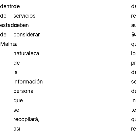
dentro
de
d
del
servicios
r
estado
deben
a
de
considerar
D
Maine:
la
q
naturaleza
lo
de
p
la
d
información
s
personal
d
que
In
se
t
recopilará,
q
así
re