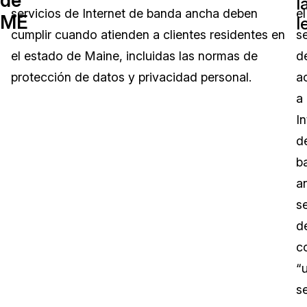
l
servicios de Internet de banda ancha deben
el
ME
l
Sector Jurídico
Centro de Ayuda
cumplir cuando atienden a clientes residentes en
se
el estado de Maine, incluidas las normas de
d
Servicios Financieros
Videoteca
protección de datos y privacidad personal.
a
Casinos
Recomendaciones
a
In
Medios de Comunicación y
Sobre nosotros
Entretenimiento
d
b
Trabaja con nosotros
Centros de Atención Telefónica
a
Contáctanos
s
Centros de Crisis y Las Líneas Directas
d
La Venta al Por Menor
c
“
TI y Operaciones
se