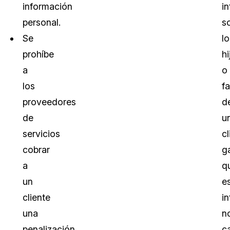
información
i
personal.
s
Se
lo
prohíbe
hi
a
o
los
fa
proveedores
d
de
u
servicios
cl
cobrar
g
a
q
un
e
cliente
i
una
n
penalización
c