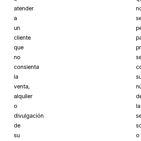
atender
n
a
s
un
p
cliente
p
que
pr
no
se
consienta
c
la
s
venta,
n
alquiler
d
o
la
divulgación
s
de
so
su
o