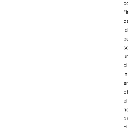
c
“
d
id
p
s
u
cl
in
e
ot
el
n
d
cl