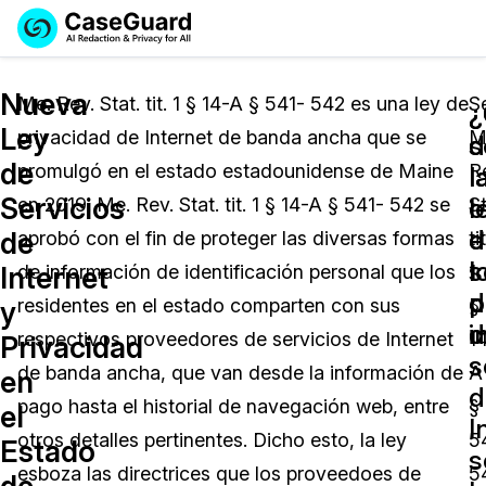
Reservar una
Servicios
Solicitar cotización
Nueva
Demo
Me. Rev. Stat. tit. 1 § 14-A § 541- 542 es una ley de
S
¿
Ley
privacidad de Internet de banda ancha que se
M
Soluciones
d
s
Licencia de CaseGuard Studio
de
promulgó en el estado estadounidense de Maine
R
English
l
l
Industrias
Precios de Redacción a Pedido
Redacción de vídeos
Servicios
l
o
en 2019. Me. Rev. Stat. tit. 1 § 14-A § 541- 542 se
St
Español
e
d
de
aprobó con el fin de proteger las diversas formas
tit
Precios
Redacción de documentos
Cuerpos Policiales
s
l
Internet
de información de identificación personal que los
1
d
p
Recursos
Redacción de audio
residentes en el estado comparten con sus
§
Transportación
y
i
d
respectivos proveedores de servicios de Internet
1
Privacidad
Redacción en Bulto
Eventos
s
La Atención Médica
Preguntas Frecuentes
de banda ancha, que van desde la información de
A
en
d
pago hasta el historial de navegación web, entre
§
el
Redacción de imágenes
Educación
Artículos
I
otros detalles pertinentes. Dicho esto, la ley
5
Estado
s
Transcripción y Traducción
El Gobierno
Casos Practicos
esboza las directrices que los proveedoes de
5
de