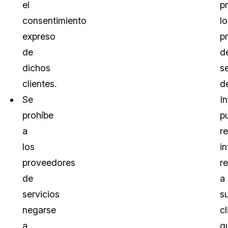
el
p
consentimiento
lo
expreso
p
de
d
dichos
s
clientes.
d
Se
In
prohíbe
p
a
r
los
i
proveedores
re
de
a
servicios
s
negarse
cl
a
q