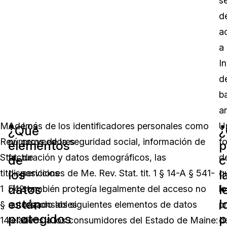
se
d
a
a
In
d
b
a
Me.
Además de los identificadores personales como
Los
U
¿Qué
Rev.
números de la seguridad social, información de
proveedores
f
elementos
p
Stat.
facturación y datos demográficos, las
de
d
de
c
los
l
tit.
disposiciones de Me. Rev. Stat. tit. 1 § 14-A § 541-
servicios
q
datos
l
1
542 también protegía legalmente del acceso no
son
lo
están
l
§
autorizado los siguientes elementos de datos
responsables
p
protegidos
p
14-
relativos a los consumidores del Estado de Maine:
de
d