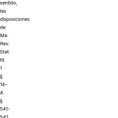
sentido,
las
disposiciones
de
Me.
Rev.
Stat.
tit.
1
§
14-
A
§
541-
542