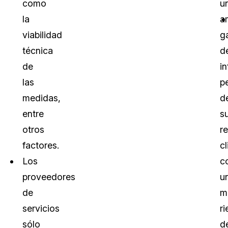
como
u
la
a
viabilidad
g
técnica
d
de
i
las
p
medidas,
d
entre
s
otros
r
factores.
cl
Los
c
proveedores
u
de
m
servicios
r
sólo
d