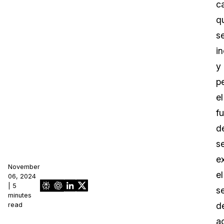
c
q
s
in
y
p
el
f
d
se
e
November
el
06, 2024
| 5
se
minutes
d
read
a