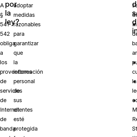
por
d
A
adoptar
s
la
s
§
medidas
d
ley?
d
541-
razonables
In
i
542
para
d
obliga
garantizar
b
a
que
a
los
la
p
proveedores
información
c
de
personal
la
servicios
de
le
de
sus
c
Internet
clientes
M
de
esté
R
banda
protegida
St