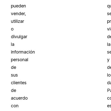
pueden
q
vender,
s
utilizar
p
o
v
divulgar
d
la
la
información
s
personal
y
de
d
sus
lo
clientes
d
de
P
acuerdo
c
con
e