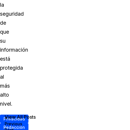
la
seguridad
de
que
su
información
está
protegida
al
más
alto
nivel.
View All Posts
<
Privacidad
Previous
Redacción
Post