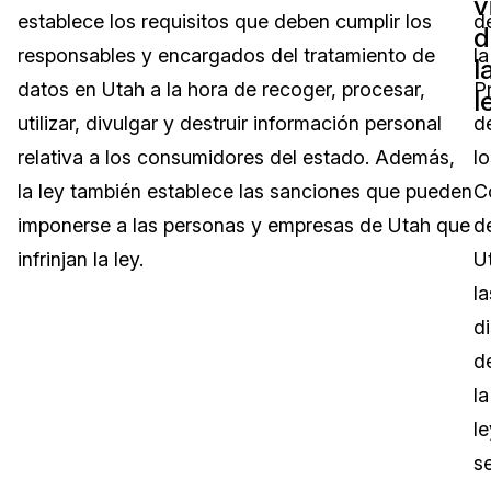
v
establece los requisitos que deben cumplir los
d
d
Sector Jurídico
Centro de Ayuda
responsables y encargados del tratamiento de
la
l
datos en Utah a la hora de recoger, procesar,
P
Servicios Financieros
Videoteca
l
utilizar, divulgar y destruir información personal
d
Casinos
Recomendaciones
relativa a los consumidores del estado. Además,
lo
la ley también establece las sanciones que pueden
C
Medios de Comunicación y
Sobre nosotros
Entretenimiento
imponerse a las personas y empresas de Utah que
d
infrinjan la ley.
U
Trabaja con nosotros
Centros de Atención Telefónica
la
Contáctanos
d
Centros de Crisis y Las Líneas Directas
d
La Venta al Por Menor
la
le
TI y Operaciones
s