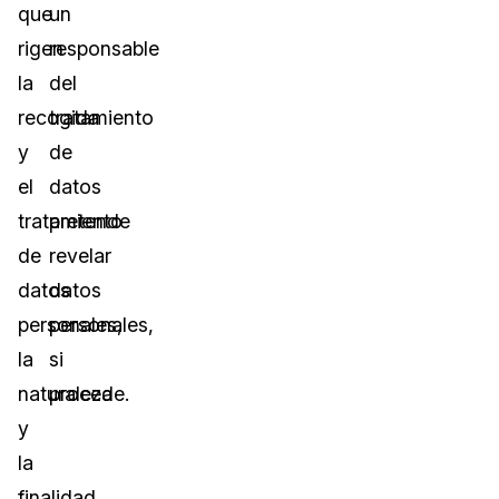
que
un
rigen
responsable
la
del
recogida
tratamiento
y
de
el
datos
tratamiento
pretende
de
revelar
datos
datos
personales,
personales,
la
si
naturaleza
procede.
y
la
finalidad