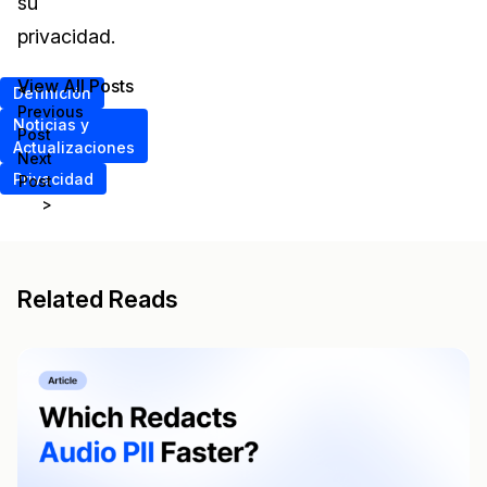
su
privacidad.
View All Posts
<
Definición
Previous
Noticias y
Post
Actualizaciones
Next
Privacidad
Post
>
Related Reads