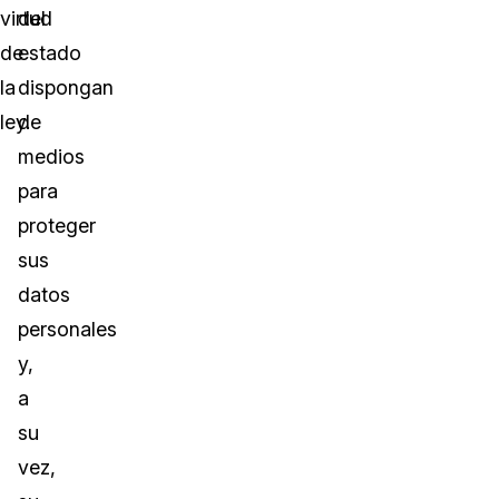
virtud
del
de
estado
la
dispongan
ley.
de
medios
para
proteger
sus
datos
personales
y,
a
su
vez,