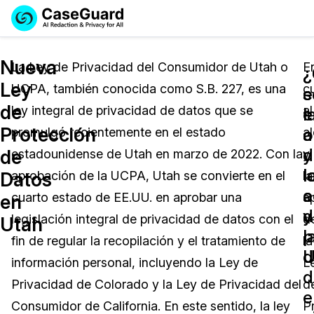
Reservar una
Servicios
Solicitar cotización
Nueva
Demo
La Ley de Privacidad del Consumidor de Utah o
E
¿
¿
Ley
UCPA, también conocida como S.B. 227, es una
c
Soluciones
e
s
Licencia de CaseGuard Studio
de
ley integral de privacidad de datos que se
al
English
e
l
Industrias
Precios de Redacción a Pedido
Redacción de vídeos
Protección
a
o
promulgó recientemente en el estado
a
Español
y
d
de
estadounidense de Utah en marzo de 2022. Con la
y
Precios
Redacción de documentos
Cuerpos Policiales
l
l
Datos
aprobación de la UCPA, Utah se convierte en el
la
a
c
Recursos
Redacción de audio
cuarto estado de EE.UU. en aprobar una
ap
Transportación
en
d
y
legislación integral de privacidad de datos con el
d
Utah
Redacción en Bulto
Eventos
l
p
La Atención Médica
Preguntas Frecuentes
fin de regular la recopilación y el tratamiento de
la
U
d
información personal, incluyendo la Ley de
L
Redacción de imágenes
Educación
Artículos
d
Privacidad de Colorado y la Ley de Privacidad del
d
e
Transcripción y Traducción
El Gobierno
Casos Practicos
Consumidor de California. En este sentido, la ley
P