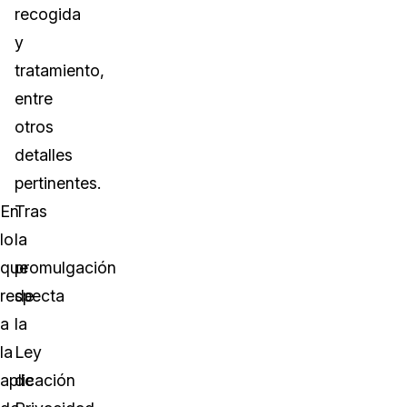
recogida
y
tratamiento,
entre
otros
detalles
pertinentes.
En
Tras
lo
la
que
promulgación
respecta
de
a
la
la
Ley
aplicación
de