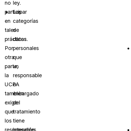
no
ley.
participar
Las
en
categorías
tales
de
prácticas.
datos
Por
personales
otra
que
parte,
un
la
responsable
UCPA
o
también
encargado
exige
del
que
tratamiento
los
tiene
responsables
intención