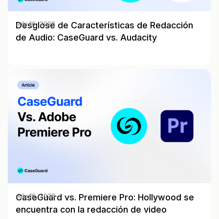
Desglose de Características de Redacción
July 16, 2026
de Audio: CaseGuard vs. Audacity
CaseGuard vs. Premiere Pro: Hollywood se
July 16, 2026
encuentra con la redacción de video