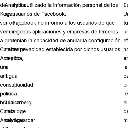
de
Analytica
había utilizado la información personal de los
E
Kogan
se
usuarios de Facebook.
U
se
produjo
Facebook no informó a los usuarios de que
t
vendieron
en
algunas aplicaciones y empresas de terceros
u
a
gran
tenían la capacidad de anular la configuración
e
Cambridge
parte
de privacidad establecida por dichos usuarios.
n
Analytica,
debido
e
una
a
la
antigua
la
c
consultora
incapacidad
e
política
de
r
británica.
Zuckerberg
el
Cambridge
para
d
Analytica
salvaguardar
m