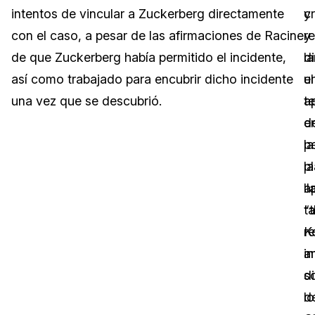
intentos de vincular a Zuckerberg directamente
c
y
Sector Jurídico
Centro de Ayuda
con el caso, a pesar de las afirmaciones de Racine
y
re
de que Zuckerberg había permitido el incidente,
l
d
Servicios Financieros
Videoteca
así como trabajado para encubrir dicho incidente
u
el
Casinos
Recomendaciones
una vez que se descubrió.
a
te
e
d
Medios de Comunicación y
Sobre nosotros
Entretenimiento
la
p
p
la
Trabaja con nosotros
Centros de Atención Telefónica
l
a
Contáctanos
“t
t
Centros de Crisis y Las Líneas Directas
K
r
La Venta al Por Menor
a
i
di
s
TI y Operaciones
d
lo