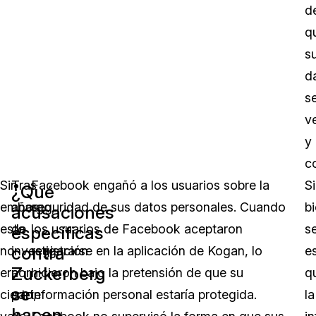
d
q
s
d
s
v
y
c
Sin
Tras
Facebook engañó a los usuarios sobre la
Si
¿Qué
embargo,
años
seguridad de sus datos personales. Cuando
b
acusaciones
esto
de
los usuarios de Facebook aceptaron
s
específicas
contra
no
investigación
registrarse en la aplicación de Kogan, lo
e
Zuckerberg
era
por
hicieron bajo la pretensión de que su
q
se
cierto,
parte
información personal estaría protegida.
la
hacen