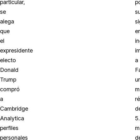
particular,
p
se
s
alega
si
que
e
el
in
expresidente
i
electo
a
Donald
F
Trump
u
compró
m
a
r
Cambridge
d
Analytica
5
perfiles
m
personales
d