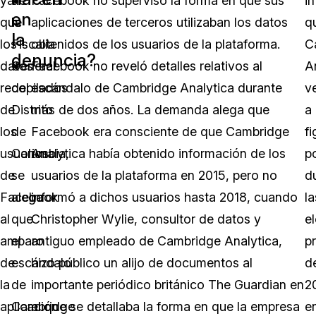
ya
de
Facebook no supervisó la forma en que sus
i
en
que
la
aplicaciones de terceros utilizaban los datos
q
la
los
Fiscalía
obtenidos de los usuarios de la plataforma.
C
denuncia?
datos
General
Facebook no reveló detalles relativos al
A
recopilados
del
escándalo de Cambridge Analytica durante
v
de
Distrito
más de dos años. La demanda alega que
a
los
de
Facebook era consciente de que Cambridge
fi
usuarios
Columbia,
Analytica había obtenido información de los
po
de
se
usuarios de la plataforma en 2015, pero no
d
Facebook
alega
informó a dichos usuarios hasta 2018, cuando
la
al
que
Christopher Wylie, consultor de datos y
e
amparo
el
antiguo empleado de Cambridge Analytica,
p
de
escándalo
hizo público un alijo de documentos al
d
la
de
importante periódico británico The Guardian en
2
aplicación
Cambridge
el que se detallaba la forma en que la empresa
e