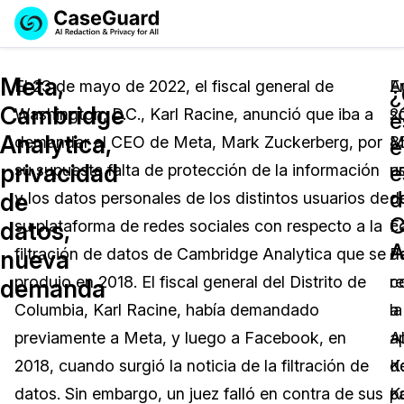
Reservar una
Servicios
Solicitar cotización
Meta,
Demo
El 23 de mayo de 2022, el fiscal general de
E
A
¿
Cambridge
Washington, D.C., Karl Racine, anunció que iba a
2
s
Soluciones
e
Licencia de CaseGuard Studio
Analytica,
demandar al CEO de Meta, Mark Zuckerberg, por
M
8
English
e
Industrias
Precios de Redacción a Pedido
Redacción de vídeos
privacidad
e
su supuesta falta de protección de la información
e
u
Español
d
de
y los datos personales de los distintos usuarios de
c
d
Precios
Redacción de documentos
Cuerpos Policiales
C
datos,
su plataforma de redes sociales con respecto a la
c
F
A
Recursos
Redacción de audio
filtración de datos de Cambridge Analytica que se
F
d
Transportación
nueva
produjo en 2018. El fiscal general del Distrito de
c
r
demanda
Redacción en Bulto
Eventos
La Atención Médica
Preguntas Frecuentes
Columbia, Karl Racine, había demandado
a
la
previamente a Meta, y luego a Facebook, en
A
a
Redacción de imágenes
Educación
Artículos
2018, cuando surgió la noticia de la filtración de
K
d
Transcripción y Traducción
El Gobierno
Casos Practicos
datos. Sin embargo, un juez falló en contra de sus
p
K