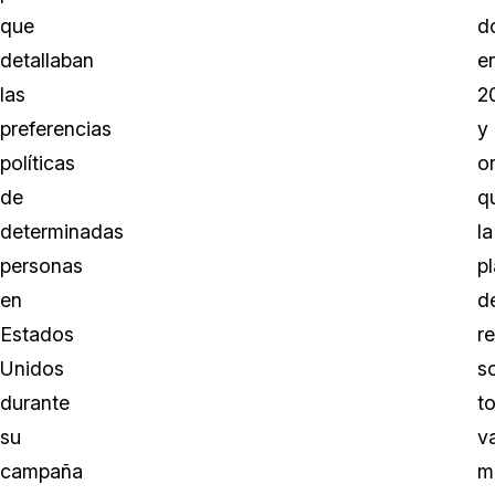
que
d
detallaban
e
las
2
preferencias
y
políticas
o
de
q
determinadas
la
personas
p
en
d
Estados
r
Unidos
s
durante
t
su
v
campaña
m