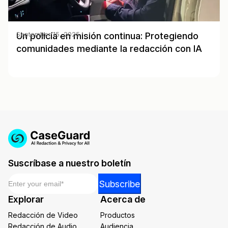
Un policía en misión continua: Protegiendo
September 15, 2025
comunidades mediante la redacción con IA
Suscríbase a nuestro boletín
Email
*
Email
Subscribe
Email
Explorar
Acerca de
Email
Redacción de Video
Productos
Redacción de Audio
Audiencia