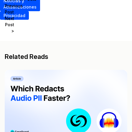
Noticias y
Previous
Actualizaciones
Post
Privacidad
Next
Post
>
Related Reads