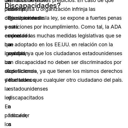
las
derivarse de dichos prejuicios. En caso de que
Estadounidenses
Discapacidades?
personas,
una empresa u organización infrinja las
con
organizaciones
disposiciones de la ley, se expone a fuertes penas
Discapacidades
o
y sanciones por incumplimiento. Como tal, la ADA
está
empresas
es una de las muchas medidas legislativas que se
orientado
que
han adoptado en los EE.UU. en relación con la
a
incumplan
igualdad, ya que los ciudadanos estadounidenses
ayudar
las
con discapacidad no deben ser discriminados por
a
disposiciones
su deficiencia, ya que tienen los mismos derechos
los
de
y libertades que cualquier otro ciudadano del país.
ciudadanos
la
estadounidenses
ley.
discapacitados
En
a
particular,
“acceder
los
a