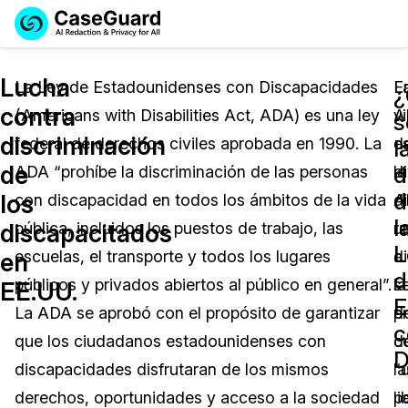
Reservar una
Servicios
Solicitar cotización
Lucha
Demo
La Ley de Estadounidenses con Discapacidades
E
L
¿
contra
(Americans with Disabilities Act, ADA) es una ley
vi
A
Soluciones
s
Licencia de CaseGuard Studio
discriminación
federal de derechos civiles aprobada en 1990. La
d
e
English
l
Industrias
Precios de Redacción a Pedido
Redacción de vídeos
de
d
ADA “prohíbe la discriminación de las personas
la
d
Español
d
los
con discapacidad en todos los ámbitos de la vida
A
d
Precios
Redacción de documentos
Cuerpos Policiales
l
discapacitados
pública, incluidos los puestos de trabajo, las
u
re
L
Recursos
Redacción de audio
escuelas, el transporte y todos los lugares
d
a
Transportación
en
d
públicos y privados abiertos al público en general”.
s
la
EE.UU.
Redacción en Bulto
Eventos
E
La Atención Médica
Preguntas Frecuentes
La ADA se aprobó con el propósito de garantizar
d
p
c
que los ciudadanos estadounidenses con
c
d
Redacción de imágenes
Educación
Artículos
D
discapacidades disfrutaran de los mismos
“
la
Transcripción y Traducción
El Gobierno
Casos Practicos
derechos, oportunidades y acceso a la sociedad
p
li