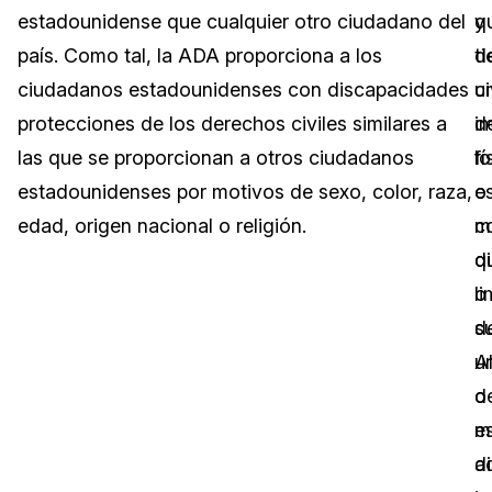
estadounidense que cualquier otro ciudadano del
q
y
Sector Jurídico
Centro de Ayuda
país. Como tal, la ADA proporciona a los
ti
d
ciudadanos estadounidenses con discapacidades
u
ci
Servicios Financieros
Videoteca
protecciones de los derechos civiles similares a
i
d
Casinos
Recomendaciones
las que se proporcionan a otros ciudadanos
fí
lo
estadounidenses por motivos de sexo, color, raza,
o
e
Medios de Comunicación y
Sobre nosotros
Entretenimiento
edad, origen nacional o religión.
m
c
q
d
Trabaja con nosotros
Centros de Atención Telefónica
li
o
Contáctanos
s
de
Centros de Crisis y Las Líneas Directas
u
A
La Venta al Por Menor
o
d
m
e
TI y Operaciones
a
d