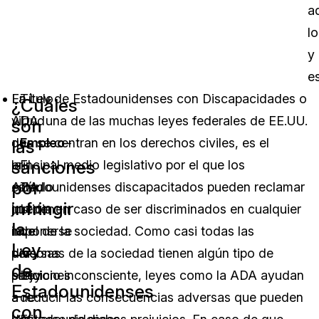
a
lo
y
es
En
La Ley de Estadounidenses con Discapacidades o
Título
¿Cuáles
virtud
ADA, una de las muchas leyes federales de EE.UU.
I
,
son
de
que se centran en los derechos civiles, es el
Empleo
–
las
sanciones
la
principal medio legislativo por el que los
El
por
ADA,
estadounidenses discapacitados pueden reclamar
Título
infringir
pueden
justicia en caso de ser discriminados en cualquier
I
la
imponerse
nivel de la sociedad. Como casi todas las
de
Ley
diversas
personas de la sociedad tienen algún tipo de
la
de
sanciones
prejuicio inconsciente, leyes como la ADA ayudan
Ley
Estadounidenses
a
a reducir las consecuencias adversas que pueden
de
con