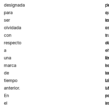
designada
d
p
para
q
a
ser
e
lo
olvidada
a
u
con
a
tr
respecto
d
a
a
e
el
una
E
l
marca
e
h
de
s
lo
tiempo
la
L
anterior.
L
s
En
p
e
el
s
i