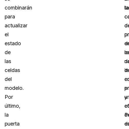
combinarán
t
la
para
c
c
actualizar
d
d
el
p
p
estado
d
e
de
l
c
las
na
d
celdas
d
i
del
e
c
modelo.
e
p
Por
u
y
último,
c
ef
la
d
P
puerta
d
e