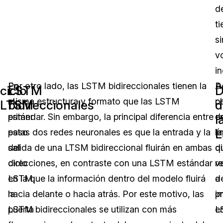
d
t
si
v
in
En
Por otro lado, las LSTM bidireccionales tienen la
A
D
ciclo
LSTM
D
el
misma estructura y formato que las LSTM
p
c
LTSM
bidireccionales
d
primer
estándar. Sin embargo, la principal diferencia entre
d
e
l
paso
estas dos redes neuronales es que la entrada y la
la
lí
del
salida de una LTSM bidireccional fluirán en ambas
d
q
ciclo
direcciones, en contraste con una LSTM estándar
v
r
LSTM,
en la que la información dentro del modelo fluirá
d
a
la
hacia delante o hacia atrás. Por este motivo, las
i
p
puerta
LSTM bidireccionales se utilizan con más
L
e