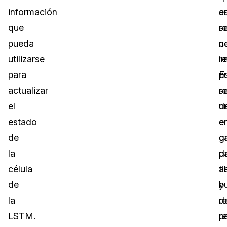
información
e
a
que
r
s
pueda
n
c
utilizarse
r
i
para
p
E
actualizar
re
s
el
u
d
estado
e
e
de
c
g
la
d
p
célula
t
al
de
y
b
la
r
d
LSTM.
p
r