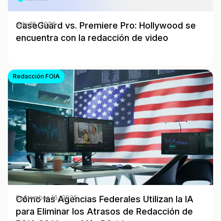
CaseGuard vs. Premiere Pro: Hollywood se
July 16, 2026
encuentra con la redacción de video
Redacción FOIA
Cómo las Agencias Federales Utilizan la IA
September 16, 2025
para Eliminar los Atrasos de Redacción de