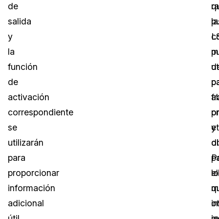
de
q
r
salida
p
la
y
c
L
la
m
p
función
d
ut
de
p
p
activación
fr
a
correspondiente
o
p
se
et
y
utilizarán
di
o
para
P
p
proporcionar
el
lo
información
m
q
adicional
i
o
útil
i
r