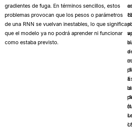
gradientes de fuga. En términos sencillos, estos
e
as
Sector Jurídico
Centro de Ayuda
problemas provocan que los pesos o parámetros
1
c
de una RNN se vuelvan inestables, lo que significa
el
p
Servicios Financieros
Videoteca
que el modelo ya no podrá aprender ni funcionar
a
v
Casinos
Recomendaciones
como estaba previsto.
a
b
a
d
Medios de Comunicación y
Sobre nosotros
Entretenimiento
c
m
p
di
Trabaja con nosotros
Centros de Atención Telefónica
a
E
Contáctanos
l
b
Centros de Crisis y Las Líneas Directas
p
d
La Venta al Por Menor
(
m
L
s
TI y Operaciones
L
c