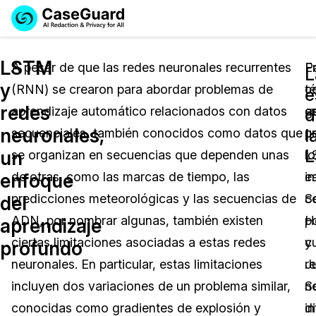
Reservar una
Servicios
Solicitar cotización
LSTM
Demo
A pesar de que las redes neuronales recurrentes
P
E
L
y
(RNN) se crearon para abordar problemas de
c
t
Soluciones
e
Licencia de CaseGuard Studio
redes
aprendizaje automático relacionados con datos
e
g
English
d
Industrias
Precios de Redacción a Pedido
Redacción de vídeos
neuronales,
l
secuenciales, también conocidos como datos que
p
u
Español
un
se organizan en secuencias que dependen unas
lo
L
Precios
Redacción de documentos
Cuerpos Policiales
enfoque
de otras, como las marcas de tiempo, las
i
e
Recursos
Redacción de audio
predicciones meteorológicas y las secuencias de
S
c
Transportación
del
ADN, por nombrar algunas, también existen
H
p
aprendizaje
Redacción en Bulto
Eventos
La Atención Médica
Preguntas Frecuentes
ciertas limitaciones asociadas a estas redes
y
c
profundo
neuronales. En particular, estas limitaciones
J
r
Redacción de imágenes
Educación
Artículos
incluyen dos variaciones de un problema similar,
S
n
Transcripción y Traducción
El Gobierno
Casos Practicos
conocidas como gradientes de explosión y
i
di