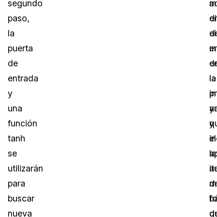
segundo
m
a
paso,
di
e
la
d
el
puerta
e
m
de
e
d
entrada
la
la
y
pr
in
una
y
ar
función
q
y
tanh
i
el
se
la
a
utilizarán
i
a
para
m
d
buscar
b
f
nueva
d
q