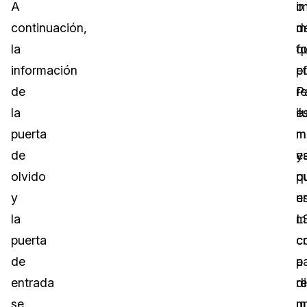
A
i
o
continuación,
d
m
la
f
q
información
ef
p
de
P
r
la
il
e
puerta
m
m
de
e
y
olvido
p
q
y
u
e
la
L
m
puerta
c
c
de
p
a
entrada
re
d
se
u
m