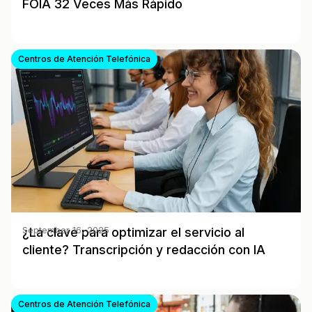
FOIA 32 Veces Más Rápido
Centros de Atención Telefónica
¿La clave para optimizar el servicio al
September 16, 2025
cliente? Transcripción y redacción con IA
Centros de Atención Telefónica