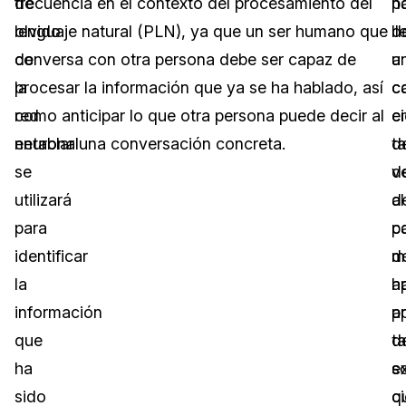
de
frecuencia en el contexto del procesamiento del
p
n
olvido
lenguaje natural (PLN), ya que un ser humano que
ll
d
de
conversa con otra persona debe ser capaz de
a
u
la
procesar la información que ya se ha hablado, así
c
c
red
como anticipar lo que otra persona puede decir al
ci
e
neuronal
entablar una conversación concreta.
t
d
se
d
v
utilizará
d
al
para
c
p
identificar
d
m
la
a
h
información
p
a
que
t
d
ha
e
s
sido
ci
q