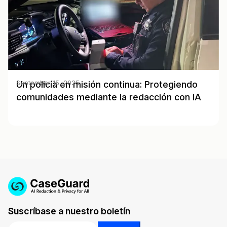
Un policía en misión continua: Protegiendo
September 15, 2025
comunidades mediante la redacción con IA
Suscríbase a nuestro boletín
Email
*
Email