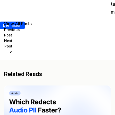
ta
m
View All Posts
<
Definición
Previous
Post
Next
Post
>
Related Reads