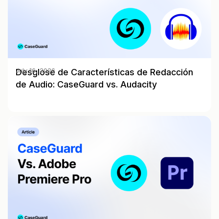
Desglose de Características de Redacción
July 16, 2026
de Audio: CaseGuard vs. Audacity