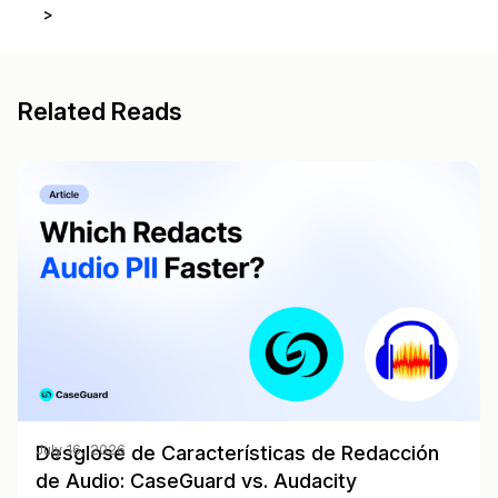
>
Related Reads
Desglose de Características de Redacción
July 16, 2026
de Audio: CaseGuard vs. Audacity