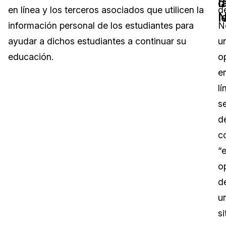
d
l
en línea y los terceros asociados que utilicen la
d
N
l
Sector Jurídico
Centro de Ayuda
información personal de los estudiantes para
N
ayudar a dichos estudiantes a continuar su
u
Servicios Financieros
Videoteca
educación.
o
Casinos
Recomendaciones
e
lí
Medios de Comunicación y
Sobre nosotros
Entretenimiento
s
d
Trabaja con nosotros
Centros de Atención Telefónica
c
Contáctanos
“e
Centros de Crisis y Las Líneas Directas
o
La Venta al Por Menor
d
u
TI y Operaciones
si