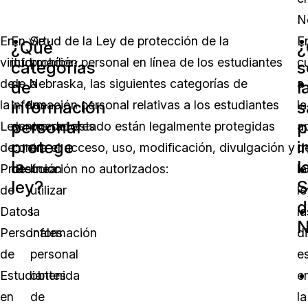
N
En
En virtud de la Ley de protección de la
Se
E
¿Qué
¿
virtud
información personal en línea de los estudiantes
prohíbe
c
categorías
s
de
de Nebraska, las siguientes categorías de
a
a
de
l
información
s
la
información personal relativas a los estudiantes
los
la
personal
p
Ley
dentro del estado están legalmente protegidas
operadores
a
protege
i
de
contra el acceso, uso, modificación, divulgación y
en
d
la
l
Protección
destrucción no autorizados:
línea
la
ley?
S
de
utilizar
le
d
Datos
la
la
N
Personales
información
d
de
personal
e
Estudiantes
obtenida
e
en
de
la