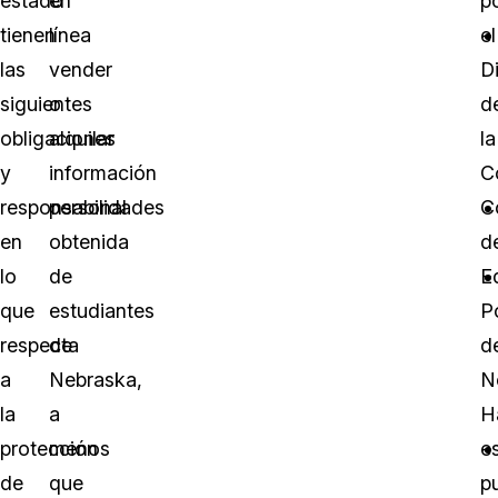
estado
en
p
tienen
línea
el
las
vender
D
siguientes
o
d
obligaciones
alquilar
la
y
información
C
responsabilidades
personal
C
en
obtenida
d
lo
de
E
que
estudiantes
P
respecta
de
d
a
Nebraska,
N
la
a
H
protección
menos
e
de
que
p