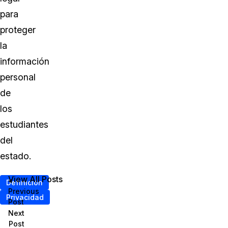
para
proteger
la
información
personal
de
los
estudiantes
del
estado.
View All Posts
<
Definición
Previous
Privacidad
Post
Next
Post