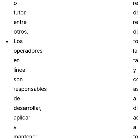
o
r
tutor,
d
entre
r
otros.
d
Los
t
operadores
la
en
t
línea
y
son
c
responsables
a
de
a
desarrollar,
d
aplicar
a
y
a
mantener
t