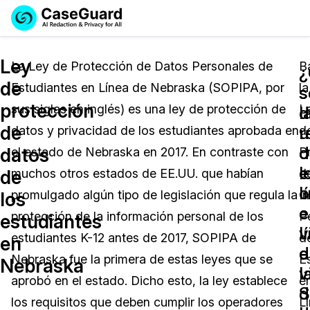
Reservar una
Servicios
Solicitar cotización
Ley
Demo
La Ley de Protección de Datos Personales de
B
¿
de
Estudiantes en Línea de Nebraska (SOPIPA, por
la
Soluciones
s
s
Licencia de CaseGuard Studio
protección
sus siglas en inglés) es una ley de protección de
L
English
d
l
Industrias
Precios de Redacción a Pedido
Redacción de vídeos
de
u
r
datos y privacidad de los estudiantes aprobada en
d
Español
o
d
datos
el estado de Nebraska en 2017. En contraste con
P
Precios
Redacción de documentos
Cuerpos Policiales
e
l
de
muchos otros estados de EE.UU. que habían
d
l
o
Recursos
Redacción de audio
promulgado algún tipo de legislación que regula la
I
Transportación
los
e
e
protección de la información personal de los
P
estudiantes
Redacción en Bulto
Eventos
v
l
La Atención Médica
Preguntas Frecuentes
estudiantes K-12 antes de 2017, SOPIPA de
d
en
d
e
Nebraska fue la primera de estas leyes que se
E
Nebraska
Redacción de imágenes
Educación
Artículos
l
v
aprobó en el estado. Dicho esto, la ley establece
e
S
d
Transcripción y Traducción
El Gobierno
Casos Practicos
los requisitos que deben cumplir los operadores
L