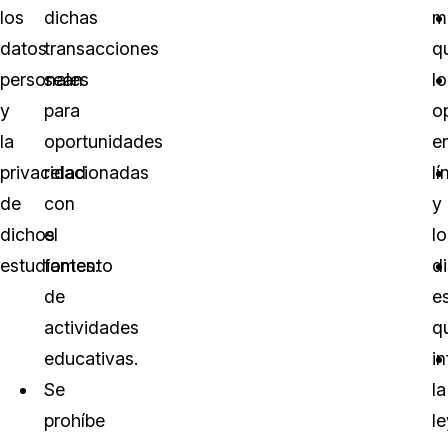
los
dichas
m
datos
transacciones
q
personales
sean
lo
y
para
o
la
oportunidades
e
privacidad
relacionadas
lí
de
con
y
dichos
el
lo
estudiantes:
fomento
di
de
e
actividades
q
educativas.
in
Se
la
prohíbe
le