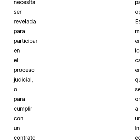
necesita
p
ser
op
revelada
E
para
m
participar
e
en
lo
el
c
proceso
e
judicial,
q
o
s
para
o
cumplir
a
con
u
un
in
contrato
e