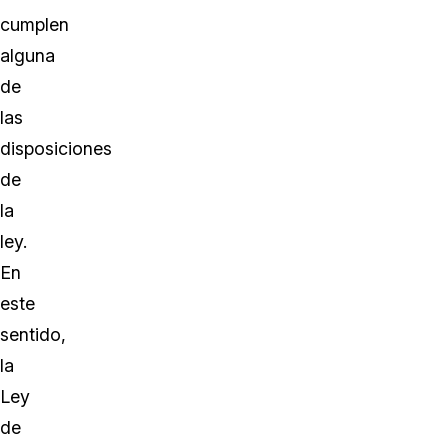
cumplen
alguna
de
las
disposiciones
de
la
ley.
En
este
sentido,
la
Ley
de