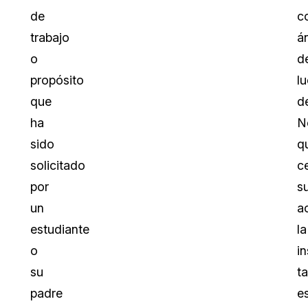
de
c
trabajo
á
o
d
propósito
l
que
d
ha
N
sido
q
solicitado
c
por
s
un
a
estudiante
la
o
in
su
t
padre
e