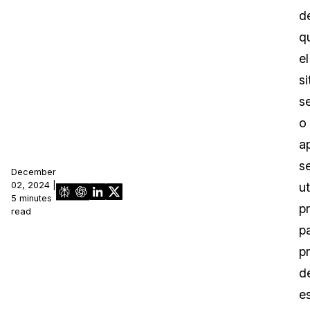
d
q
el
si
se
o
a
s
December
02, 2024 |
ut
5 minutes
p
read
p
p
d
e