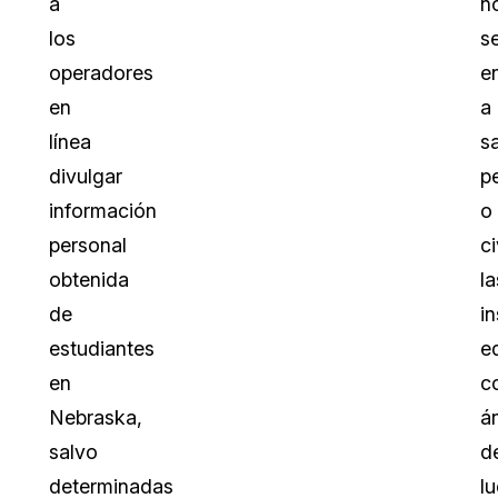
a
n
los
s
operadores
e
en
a
línea
s
divulgar
p
información
o
personal
ci
obtenida
la
de
in
estudiantes
e
en
c
Nebraska,
á
salvo
d
determinadas
l