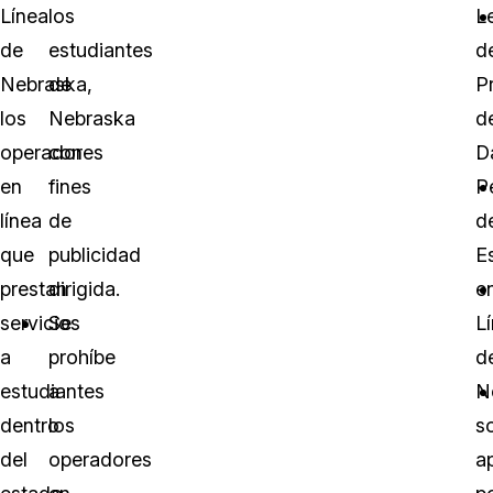
Línea
los
L
de
estudiantes
d
Nebraska,
de
P
los
Nebraska
d
operadores
con
D
en
fines
P
línea
de
d
que
publicidad
E
prestan
dirigida.
e
servicios
Se
L
a
prohíbe
d
estudiantes
a
N
dentro
los
s
del
operadores
a