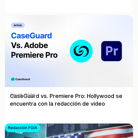
CaseGuard vs. Premiere Pro: Hollywood se
July 16, 2026
encuentra con la redacción de video
Redacción FOIA