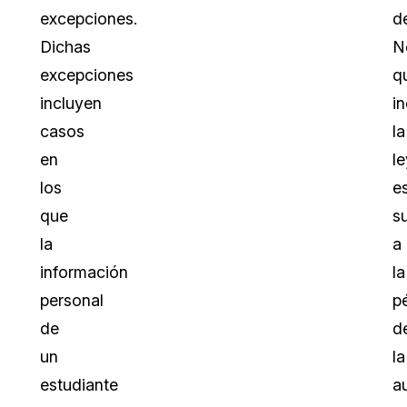
excepciones.
d
Dichas
N
excepciones
q
incluyen
i
casos
la
en
le
los
e
que
s
la
a
información
la
personal
p
de
d
un
la
estudiante
a