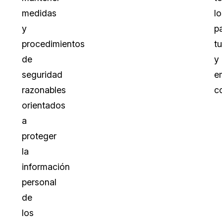
medidas
lo
y
p
procedimientos
t
de
y
seguridad
e
razonables
c
orientados
a
proteger
la
información
personal
de
los