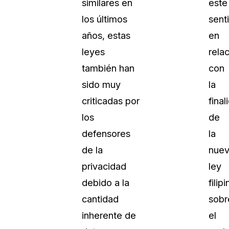
similares en
este
los últimos
sent
años, estas
en
leyes
rela
también han
con
sido muy
la
criticadas por
final
los
de
defensores
la
de la
nue
privacidad
ley
debido a la
filipi
cantidad
sobr
inherente de
el