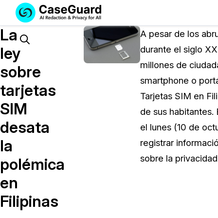
Servicios
Soluciones
La
SUSCRÍBASE
A pesar de los abr
A
Search
ley
durante el siglo XX
CASEGUARD
millones de ciuda
STUDIO
sobre
O
smartphone o portát
tarjetas
SUBCONTRATE
Tarjetas SIM en Fil
CON
SIM
de sus habitantes.
NOSOTROS
desata
SUS
el lunes (10 de oct
REDACCIONES
la
registrar informa
Licencia de CaseGuard Studi
sobre la privacidad
polémica
Selecciona un plan que se adapte a tus
en
necesidades
Filipinas
Precios de Redacción a Pedi