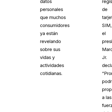
datos
regis
personales
de
que muchos
tarje
consumidores
SIM,
ya están
el
revelando
pres
sobre sus
Mar
vidas y
Jr.
actividades
decl
cotidianas.
“Pro
pod
prop
a las
fuer