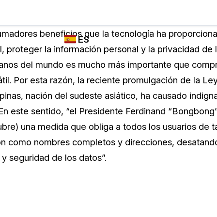
Industrias
FUNCIONES DE
¿QUIÉN
umadores beneficios que la tecnología ha proporcion
ES
REDACCIÓN,
UTILIZA
I, proteger la información personal y la privacidad de 
TRANSCRIPCIÓN
CASEGUARD
English
danos del mundo es mucho más importante que compra
Y TRADUCCIÓN
Cuerpos P
DE CASEGUARD
il. Por esta razón, la reciente promulgación de la Le
Español
STUDIO
ipinas, nación del sudeste asiático, ha causado indig
Transport
Redacción de vídeos
 En este sentido, “el Presidente Ferdinand “Bongbong”
Redacte caras, matrículas, pantallas, blocs
ubre) una medida que obliga a todos los usuarios de t
de notas y más con un solo clic desde una
La Atenci
cantidad ilimitada de videos
ción como nombres completos y direcciones, desatan
o
 y seguridad de los datos”.
Redacción de documentos
Educació
Redacte información de identificación
personal (PII) de miles de archivos PDF,
Excel, Doc, correo electrónico y PST con un
El Gobier
do
solo clic