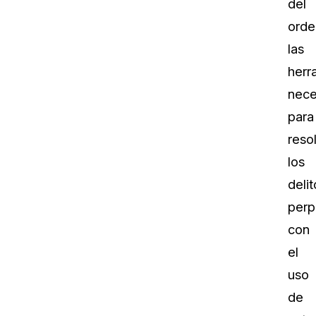
del
orde
las
herr
nece
para
reso
los
delit
perp
con
el
uso
de