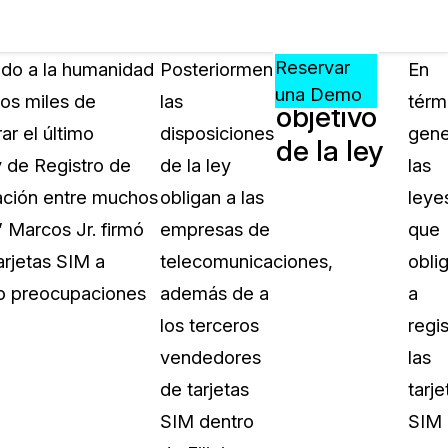
Precios
Recursos
Eventos
APRENDA,
Reservar
ado a la humanidad
Posteriormente,
En
El
CONECTE
una Demo
los miles de
las
térm
objetivo
?
Y
r el último
disposiciones
gene
CREZCA
de la ley
oliciales
CON
y de Registro de
de la ley
las
CASEGUARD
nación entre muchos
obligan a las
leye
ación
Preguntas Frecuentes
 Marcos Jr. firmó
empresas de
que
Explore preguntas frecuentes sobr
arjetas SIM a
telecomunicaciones,
obli
CaseGuard
ón Médica
do preocupaciones
además de a
a
los terceros
regis
Artículos
n
vendedores
las
Redacte archivos de video con nu
algoritmo mejorado
de tarjetas
tarje
SIM dentro
SIM
no
Casos Practicos