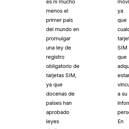
es ni mucho
móvi
Sobre nosotros
menos el
ya
Más información sobre CaseGuard
al Por Menor
misión
primer país
que
del mundo en
cual
aciones
Trabaja con nosotros
promulgar
tarje
Únase a nuestro equipo y ayúden
una ley de
SIM
construir el futuro de la redacción
registro
que
obligatorio de
adqu
Contáctanos
tarjetas SIM,
esta
Póngase en contacto con nuestro
ya que
vinc
docenas de
a su
países han
info
aprobado
pers
leyes
En