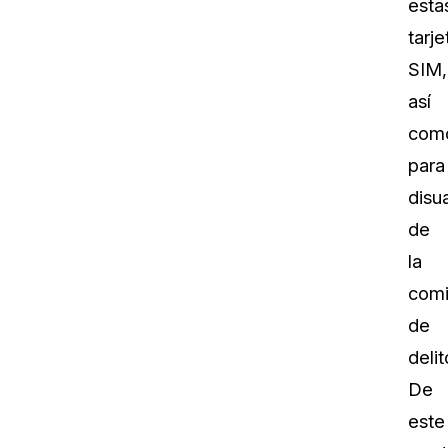
esta
tarje
SIM,
así
com
para
disu
de
la
comi
de
delit
De
este