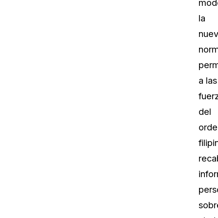
mod
la
nue
norm
perm
a las
fuer
del
orde
filip
reca
info
pers
sobr