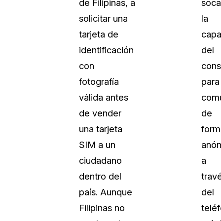
de Filipinas, a
soca
Vea cómo los clientes usan CaseG
solicitar una
la
rídico
sus necesidades de redacción
tarjeta de
capa
identificación
del
 Financieros
Centro de Ayuda
con
cons
Obtenga respuestas a sus pregunt
CaseGuard
fotografía
para
válida antes
comu
Videoteca
de vender
de
 Comunicación y
Vea todo lo que puede hacer con
una tarjeta
form
iento
CaseGuard. Práctica nuevas habili
aprender
SIM a un
anó
ciudadano
a
e Atención Telefónica
Recomendaciones
dentro del
trav
Historias sobre cómo nuestros clie
país. Aunque
del
utilizan CaseGuard studio a diario
 Crisis y Las Líneas
Filipinas no
telé