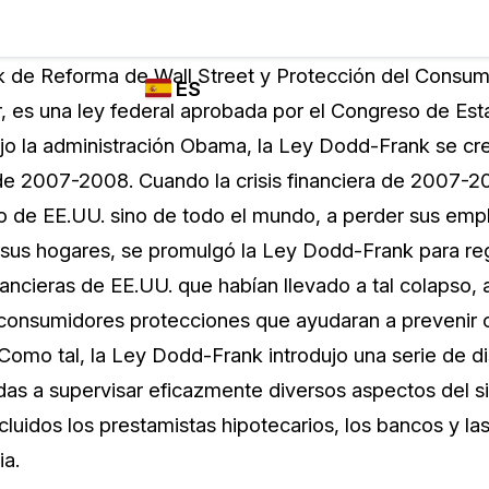
Industrias
FUNCIONES DE
¿QUIÉN
 de Reforma de Wall Street y Protección del Consum
ES
REDACCIÓN,
UTILIZA
r, es una ley federal aprobada por el Congreso de Es
TRANSCRIPCIÓN
CASEGUARD
English
o la administración Obama, la Ley Dodd-Frank se cr
Y TRADUCCIÓN
Cuerpos P
DE CASEGUARD
ra de 2007-2008. Cuando la crisis financiera de 2007-
Español
STUDIO
o de EE.UU. sino de todo el mundo, a perder sus empl
Transport
Redacción de vídeos
 sus hogares, se promulgó la Ley Dodd-Frank para reg
Redacte caras, matrículas, pantallas, blocs
inancieras de EE.UU. que habían llevado a tal colapso,
de notas y más con un solo clic desde una
La Atenci
cantidad ilimitada de videos
 consumidores protecciones que ayudaran a prevenir 
o
Como tal, la Ley Dodd-Frank introdujo una serie de d
Redacción de documentos
Educació
das a supervisar eficazmente diversos aspectos del s
Redacte información de identificación
cluidos los prestamistas hipotecarios, los bancos y la
personal (PII) de miles de archivos PDF,
ia.
Excel, Doc, correo electrónico y PST con un
El Gobier
do
solo clic