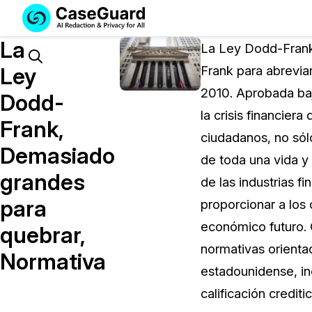
Servicios
Soluciones
La
SUSCRÍBASE
La Ley Dodd-Frank
A
Search
Ley
Frank para abrevia
CASEGUARD
2010. Aprobada baj
STUDIO
Dodd-
O
la crisis financie
Frank,
SUBCONTRATE
ciudadanos, no sól
CON
Demasiado
de toda una vida y
NOSOTROS
grandes
SUS
de las industrias f
REDACCIONES
para
proporcionar a los
Licencia de CaseGuard Studi
económico futuro. 
quebrar,
Selecciona un plan que se adapte a tus
normativas orienta
Normativa
necesidades
estadounidense, in
calificación creditic
Precios de Redacción a Pedi