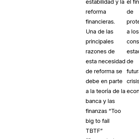
estabilidad y la
el fin
Vea cómo los clientes usan CaseG
reforma
de
rídico
sus necesidades de redacción
financieras.
prot
Una de las
a los
 Financieros
Centro de Ayuda
principales
cons
Obtenga respuestas a sus pregunt
CaseGuard
razones de
esta
esta necesidad
de
Videoteca
de reforma se
futu
 Comunicación y
Vea todo lo que puede hacer con
debe en parte
crisi
iento
CaseGuard. Práctica nuevas habili
aprender
a la teoría de la
econ
banca y las
e Atención Telefónica
Recomendaciones
finanzas “Too
Historias sobre cómo nuestros clie
big to fail
utilizan CaseGuard studio a diario
 Crisis y Las Líneas
TBTF”