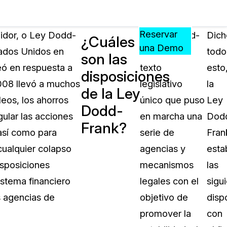
Precios
Recursos
Eventos
APRENDA,
Reservar
idor, o Ley Dodd-
La Ley Dodd-
Dich
¿Cuáles
CONECTE
una Demo
tados Unidos en
Frank es un
todo
son las
?
Y
eó en respuesta a
texto
esto
CREZCA
disposiciones
oliciales
CON
2008 llevó a muchos
legislativo
la
de la Ley
CASEGUARD
eos, los ahorros
único que puso
Ley
Dodd-
ación
Preguntas Frecuentes
ular las acciones
en marcha una
Dod
Frank?
Explore preguntas frecuentes sobr
 así como para
serie de
Fran
CaseGuard
ón Médica
cualquier colapso
agencias y
esta
isposiciones
mecanismos
las
Artículos
n
istema financiero
legales con el
sigu
Redacte archivos de video con nu
algoritmo mejorado
s agencias de
objetivo de
disp
promover la
con
no
Casos Practicos