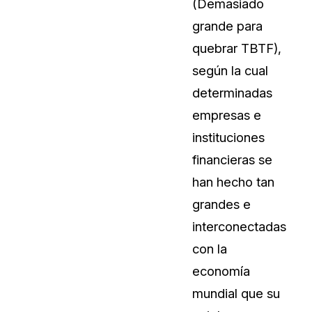
(Demasiado
Sobre nosotros
grande para
Más información sobre CaseGuard
al Por Menor
misión
quebrar TBTF),
según la cual
aciones
Trabaja con nosotros
determinadas
Únase a nuestro equipo y ayúden
empresas e
construir el futuro de la redacción
instituciones
financieras se
Contáctanos
han hecho tan
Póngase en contacto con nuestro
grandes e
interconectadas
con la
economía
mundial que su