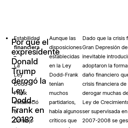
Estabilidad
Aunque las
Dado que la crisis
Por qué el
financiera
disposiciones
Gran Depresión de f
expresidente
–
establecidas
inevitable introduc
Donald
La
en la Ley
adoptaron la forma
Trump
Ley
Dodd-Frank
daño financiero q
derogó la
Dodd-
tenían
crisis financiera 
Ley
Frank
muchos
derogar muchas de 
Dodd-
estableció
partidarios,
Ley de Crecimiento
Frank en
el
había algunos
ser supervisada en 
2018?
Consejo
críticos que
2007-2008 se gest