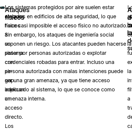
Los
Los sistemas protegidos por aire suelen estar
L
Ataques
A
A
ataques
alojados en edificios de alta seguridad, lo que
a
físicos
d
a
c
l
físicos
hace casi imposible el acceso físico no autorizado.
d
l
c
a
Sin embargo, los ataques de ingeniería social
c
d
un
suponen un riesgo. Los atacantes pueden hacerse
la
s
sistema
pasar por personas autorizadas o explotar
f
con
credenciales robadas para entrar. Incluso una
e
air-
persona autorizada con malas intenciones puede
la
gap
ser una gran amenaza, ya que tiene acceso
i
implican
adecuado al sistema, lo que se conoce como
fi
un
amenaza interna.
a
acceso
t
directo.
d
Los
c