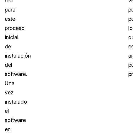
red
v
para
p
este
p
proceso
lo
inicial
q
de
e
instalación
a
del
p
software.
p
Una
vez
instalado
el
software
en