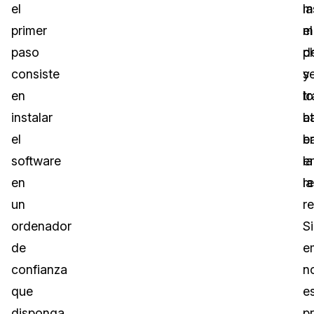
el
m
la
primer
el
m
paso
p
d
consiste
y
s
en
lo
t
instalar
a
b
el
b
e
software
e
la
en
la
re
un
re
ordenador
S
de
e
confianza
n
que
e
disponga
p