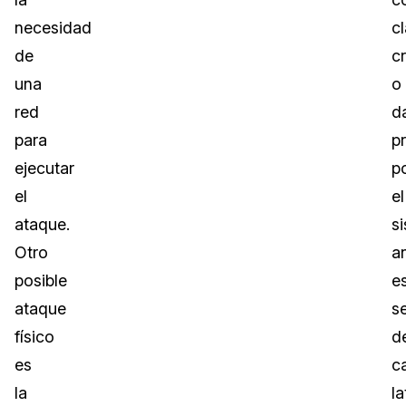
necesidad
c
de
c
una
o
red
d
para
p
ejecutar
p
el
el
ataque.
s
Otro
a
posible
e
ataque
s
físico
d
es
c
la
la