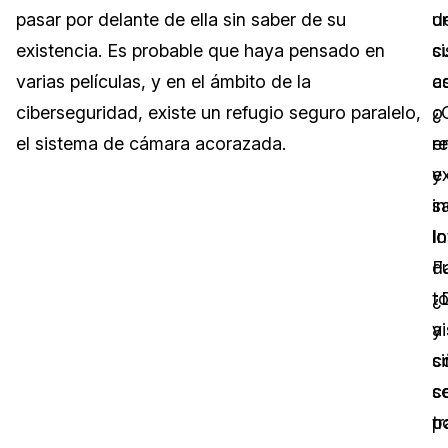
pasar por delante de ella sin saber de su
d
u
Sector Jurídico
Centro de Ayuda
existencia. Es probable que haya pensado en
c
s
varias películas, y en el ámbito de la
c
as
Servicios Financieros
Videoteca
ciberseguridad, existe un refugio seguro paralelo,
o
¿
Casinos
Recomendaciones
el sistema de cámara acorazada.
r
e
e
y
Medios de Comunicación y
Sobre nosotros
Entretenimiento
in
s
In
lo
Trabaja con nosotros
Centros de Atención Telefónica
F
d
Contáctanos
t
¿
Centros de Crisis y Las Líneas Directas
ai
y
La Venta al Por Menor
si
c
c
s
TI y Operaciones
p
tr