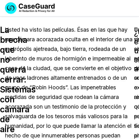
Reservar una
Servicios
Solicitar cotización
La
Demo
Usted ha visto las películas. Ésas en las que hay
U
T
¿
brecha
una cámara acorazada oculta en el interior de una
s
v
Soluciones
e
Licencia de CaseGuard Studio
que
metrópolis ajetreada, bajo tierra, rodeada de un
a
s
English
u
Industrias
Precios de Redacción a Pedido
Redacción de vídeos
no
s
laberinto de muros de hormigón e impermeable al
e
p
Español
a
querrá
caos de la ciudad, que se convierte en el objetivo
u
d
Precios
Redacción de documentos
Cuerpos Policiales
cerrar:
de unos ladrones altamente entrenados o de un
o
s
Recursos
Redacción de audio
grupo de “Robin Hoods”. Las impenetrables
o
e
Transportación
Sistemas
medidas de seguridad que rodean la cámara
r
a
con
Redacción en Bulto
Eventos
La Atención Médica
Preguntas Frecuentes
acorazada son un testimonio de la protección y
q
c
cámara
salvaguarda de los tesoros más valiosos para la
e
p
de
Redacción de imágenes
Educación
Artículos
humanidad, por lo que puede llamar la atención el
f
s
aire
Transcripción y Traducción
El Gobierno
Casos Practicos
hecho de que innumerables personas puedan
a
p