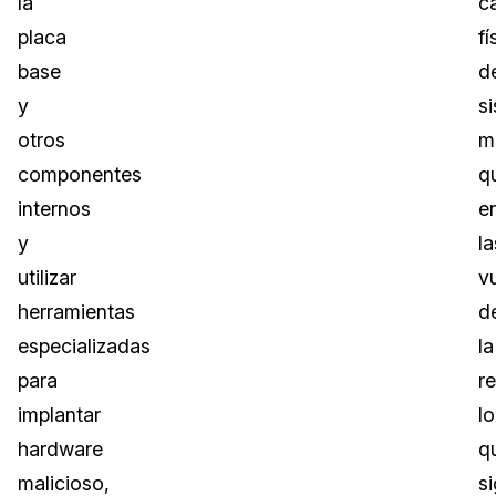
la
ca
placa
fí
base
d
y
s
otros
m
componentes
q
internos
e
y
la
utilizar
v
herramientas
d
especializadas
la
para
re
implantar
lo
hardware
q
malicioso,
si