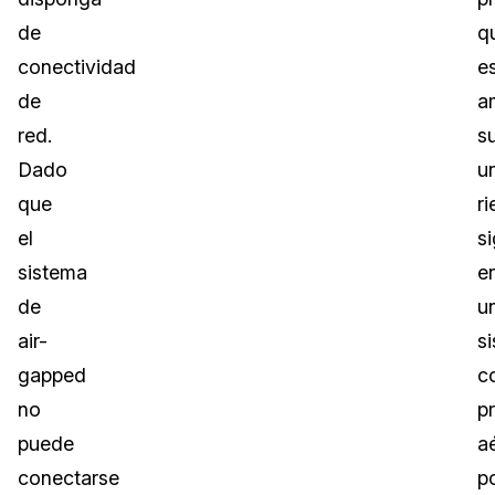
de
q
conectividad
e
de
a
red.
s
Dado
u
que
r
el
si
sistema
e
de
u
air-
s
gapped
c
no
p
puede
a
conectarse
p