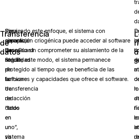
t
d
d
Para
Por
Siguiendo este enfoque, el sistema con
D
E
Transferencia
L
garantizar
ejemplo,
separación criogénica puede acceder al software
i
o
de
r
la
CaseGuard
deseado sin comprometer su aislamiento de la
c
ti
datos
d
s
seguridad
Studio,
red. De este modo, el sistema permanece
a
d
de
el
protegido al tiempo que se beneficia de las
m
a
la
software
funciones y capacidades que ofrece el software.
d
c
transferencia
de
m
lo
de
redacción
d
a
datos
“todo
r
fí
en
en
e
lo
un
uno”,
i
a
sistema
ya
r
d