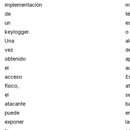
implementación
m
de
t
un
e
keylogger.
o
Una
a
vez
d
obtenido
a
el
a
acceso
E
físico,
a
el
s
atacante
b
puede
e
exponer
la