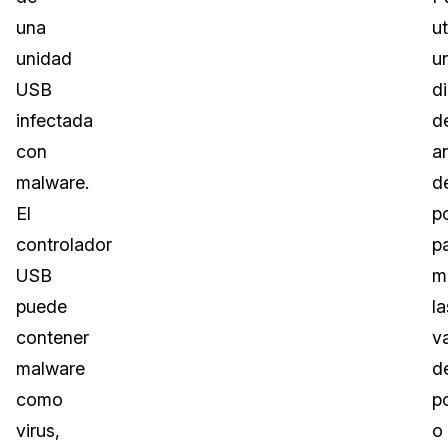
una
ut
unidad
u
USB
d
infectada
d
con
an
malware.
d
El
p
controlador
p
USB
m
puede
la
contener
v
malware
d
como
p
virus,
o