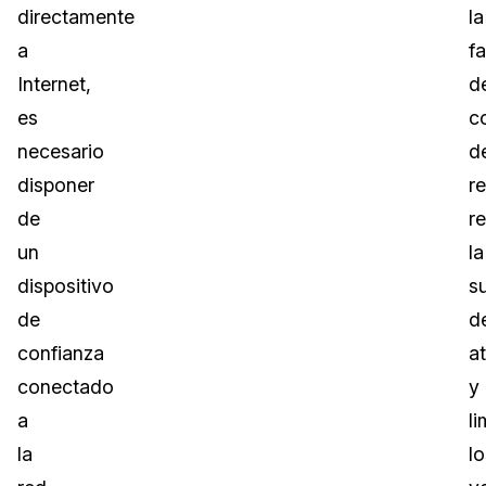
directamente
la
a
fa
Internet,
d
es
c
necesario
d
disponer
r
de
r
un
la
dispositivo
su
de
d
confianza
a
conectado
y
a
li
la
lo