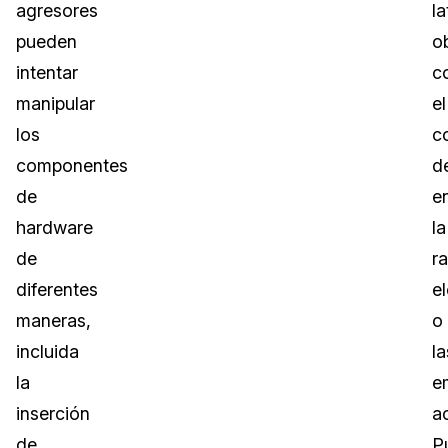
agresores
la
pueden
o
intentar
c
manipular
el
los
c
componentes
d
de
e
hardware
la
de
r
diferentes
e
maneras,
o
incluida
la
la
e
inserción
a
de
P