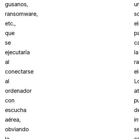
gusanos,
u
ransomware,
s
etc.,
e
que
p
se
c
ejecutaría
la
al
r
conectarse
e
al
L
ordenador
a
con
p
escucha
d
aérea,
i
obviando
se
la
c