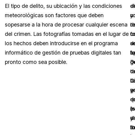
El tipo de delito, su ubicación y las condiciones
e
c
d
Sector Jurídico
Centro de Ayuda
meteorológicas son factores que deben
n
y
u
sopesarse a la hora de procesar cualquier escena
t
d
re
Servicios Financieros
Videoteca
del crimen. Las fotografías tomadas en el lugar de
u
c
f
Casinos
Recomendaciones
los hechos deben introducirse en el programa
s
e
d
informático de gestión de pruebas digitales tan
o
f
l
Medios de Comunicación y
Sobre nosotros
Entretenimiento
pronto como sea posible.
D
g
d
d
ta
de
Trabaja con nosotros
Centros de Atención Telefónica
la
c
C
Contáctanos
g
s
y
Centros de Crisis y Las Líneas Directas
d
e
q
La Venta al Por Menor
i
(s
m
y
al
d
TI y Operaciones
d
lo
f