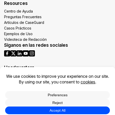
Resources
Centro de Ayuda
Preguntas Frecuentes
Artículos de CaseGuard
Casos Prácticos
Ejemplos de Uso
Videoteca de Redacción
Síganos en las redes sociales
Headquarters
1700 N Moore St Suite 1701
Arlington VA 22209
United States
Toll: +1 (855) 255-9955
Política de Privacidad
Condiciones de Uso
Legal