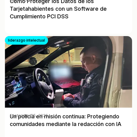
Cómo Proteger los Datos de los
September 16, 2025
Tarjetahabientes con un Software de
Cumplimiento PCI DSS
liderazgo intelectual
Un policía en misión continua: Protegiendo
September 15, 2025
comunidades mediante la redacción con IA