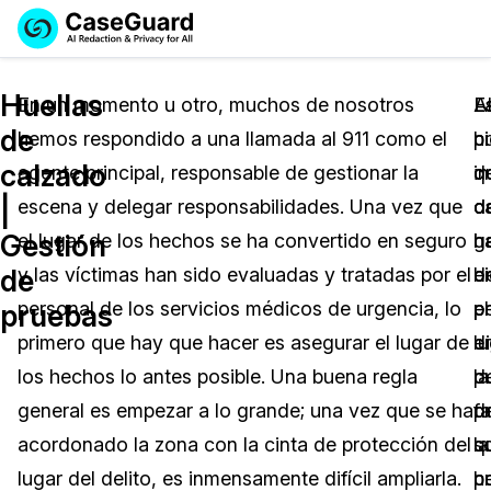
Reservar una
Servicios
Solicitar cotización
Huellas
Demo
En un momento u otro, muchos de nosotros
E
L
A
de
hemos respondido a una llamada al 911 como el
ci
h
p
Soluciones
Licencia de CaseGuard Studio
calzado
agente principal, responsable de gestionar la
q
d
i
English
Industrias
Precios de Redacción a Pedido
Redacción de vídeos
|
escena y delegar responsabilidades. Una vez que
d
c
d
Español
Gestión
el lugar de los hechos se ha convertido en seguro
h
h
g
Precios
Redacción de documentos
Cuerpos Policiales
de
y las víctimas han sido evaluadas y tratadas por el
bi
e
d
Recursos
Redacción de audio
personal de los servicios médicos de urgencia, lo
p
el
p
Transportación
pruebas
primero que hay que hacer es asegurar el lugar de
e
l
di
Redacción en Bulto
Eventos
La Atención Médica
Preguntas Frecuentes
los hechos lo antes posible. Una buena regla
la
d
p
general es empezar a lo grande; una vez que se ha
p
de
fa
Redacción de imágenes
Educación
Artículos
acordonado la zona con la cinta de protección del
q
s
la
Transcripción y Traducción
El Gobierno
Casos Practicos
lugar del delito, es inmensamente difícil ampliarla.
h
p
c