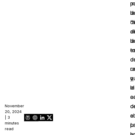
m
p
la
d
d
“
d
al
la
d
e
t
d
d
c
r
y
q
la
el
c
a
d
c
November
20, 2024
a
el
| 3
minutes
L
p
read
h
a