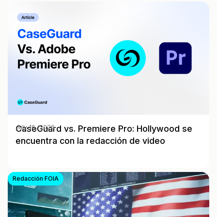
CaseGuard vs. Premiere Pro: Hollywood se
July 16, 2026
encuentra con la redacción de video
Redacción FOIA