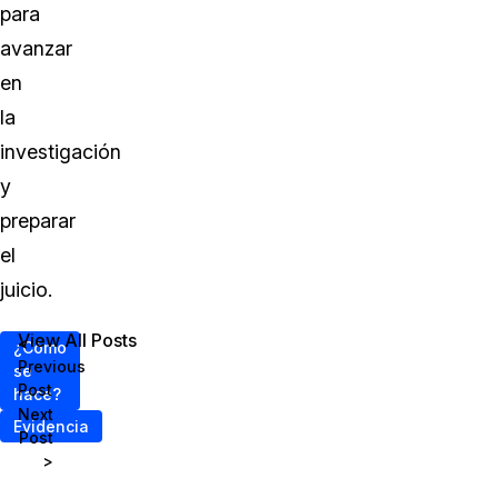
para
avanzar
en
la
investigación
y
preparar
el
juicio.
View All Posts
<
¿Cómo
Previous
se
Post
hace?
Next
Evidencia
Post
>