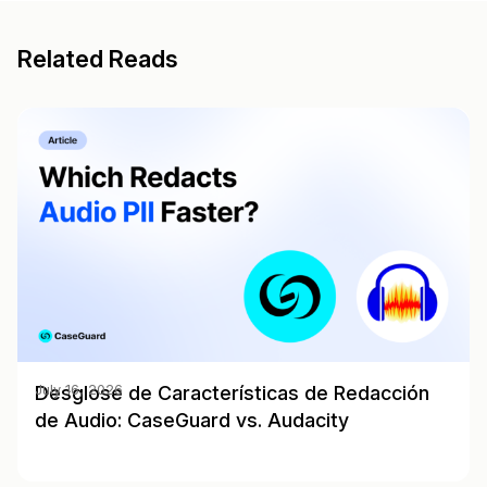
Related Reads
Desglose de Características de Redacción
July 16, 2026
de Audio: CaseGuard vs. Audacity