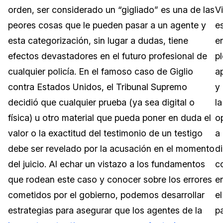
orden, ser considerado un “gigliado” es una de las
V
Sector Jurídico
Centro de Ayuda
peores cosas que le pueden pasar a un agente y
e
esta categorización, sin lugar a dudas, tiene
e
Servicios Financieros
Videoteca
efectos devastadores en el futuro profesional de
p
Casinos
Recomendaciones
cualquier policía. En el famoso caso de Giglio
a
contra Estados Unidos, el Tribunal Supremo
y
Medios de Comunicación y
Sobre nosotros
Entretenimiento
decidió que cualquier prueba (ya sea digital o
la
física) u otro material que pueda poner en duda el
o
Trabaja con nosotros
Centros de Atención Telefónica
valor o la exactitud del testimonio de un testigo
a
Contáctanos
debe ser revelado por la acusación en el momento
d
Centros de Crisis y Las Líneas Directas
del juicio. Al echar un vistazo a los fundamentos
co
La Venta al Por Menor
que rodean este caso y conocer sobre los errores
e
cometidos por el gobierno, podemos desarrollar
el
TI y Operaciones
estrategias para asegurar que los agentes de la
p