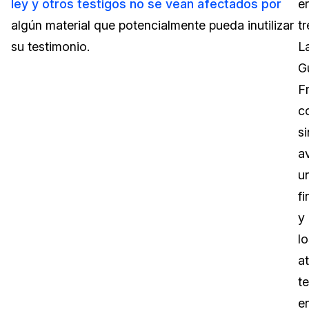
ley y otros testigos no se vean afectados por
e
algún material que potencialmente pueda inutilizar
t
su testimonio.
L
G
Fr
c
si
a
u
fi
y
lo
a
te
e