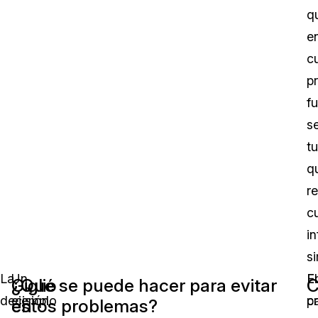
q
e
c
p
f
s
tu
q
re
c
i
si
La
Un
E
El
Giglio
¿Qué se puede hacer para evitar
C
decisión
ejemplo
p
c
en
estos problemas?