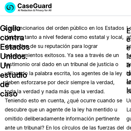
Reservar una
Servicios
Solicitar cotización
Giglio
Demo
Los funcionarios del orden público en los Estados
L
E
E
contra
Unidos, tanto a nivel federal como estatal y local,
a
Soluciones
c
e
Licencia de CaseGuard Studio
Estados
dependen de su reputación para lograr
s
English
e
Industrias
Precios de Redacción a Pedido
Redacción de vídeos
Unidos.
l
procesamientos exitosos. Ya sea a través de un
f
Español
a
Un
testimonio oral dado en un tribunal de justicia o
t
Precios
Redacción de documentos
Cuerpos Policiales
d
estudio
utilizando la palabra escrita, los agentes de la ley
t
l
Recursos
Redacción de audio
deben esforzarse por decir siempre la verdad,
e
Transportación
de
l
toda la verdad y nada más que la verdad.
E
caso
Redacción en Bulto
Eventos
La Atención Médica
Preguntas Frecuentes
Teniendo esto en cuenta, ¿qué ocurre cuando se
U
descubre que un agente de la ley ha mentido u
L
Redacción de imágenes
Educación
Artículos
omitido deliberadamente información pertinente
g
Transcripción y Traducción
El Gobierno
Casos Practicos
ante un tribunal? En los círculos de las fuerzas del
d