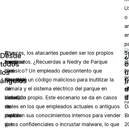
U
o
a
e
pa
Al
Una
A veces, los atacantes pueden ser los propios
S
Desde
¿
imaginar
forma
empleados. ¿Recuerdas a Nedry de Parque
el
todos
c
una
bien
Jurásico? Un empleado descontento que
i
los
u
ángulos
f
filtración
conocida
desplegó un código malicioso para inutilizar la
C
d
de
de
cámara y el sistema eléctrico del parque en
o
d
datos,
violación
beneficio propio. Este escenario se da en casos
a
es
de
reales en los que empleados actuales o antiguos
D
posible
datos
explotan sus conocimientos internos para vender
B
que
y
datos confidenciales o incrustar malware, lo que
2