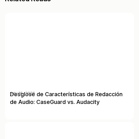
Desglose de Características de Redacción
July 16, 2026
de Audio: CaseGuard vs. Audacity