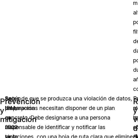
m
al
p
fi
d
d
p
d
a
c
Según
La
Antes de que se produzca una violación de datos,
P
E
Prevención
R
IBM,
preparación
las empresas necesitan disponer de un plan
mi
a
y
y
en
es
concreto. Debe designarse a una persona
lo
o
mitigación
v
d
2022
clave
responsable de identificar y notificar las
e
c
d
se
tanto
violaciones, con una hoja de ruta clara que elimine
d
C