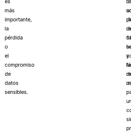
es
u
h
más
s
u
importante,
d
p
la
r
d
pérdida
fi
o
o
s
h
el
y
c
compromiso
fá
la
de
d
r
datos
us
m
sensibles.
p
u
c
si
p