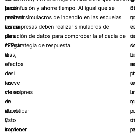
tardó
para
la confusión y ahorre tiempo. Al igual que se
d
S
una
prevenir
realizan simulacros de incendio en las escuelas,
u
q
media
como
las empresas deben realizar simulacros de
v
e
de
para
violación de datos para comprobar la eficacia de
d
u
277
mitigar
su estrategia de respuesta.
d
s
días,
los
la
d
o
efectos
e
r
casi
de
p
“
nueve
las
t
e
meses,
violaciones
la
u
en
de
m
q
identificar
datos.
p
p
y
Esto
d
ut
contener
implica
r
p