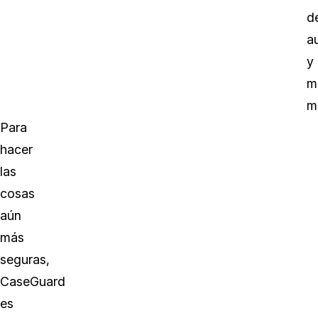
d
a
y
m
m
Para
hacer
las
cosas
aún
más
seguras,
CaseGuard
es