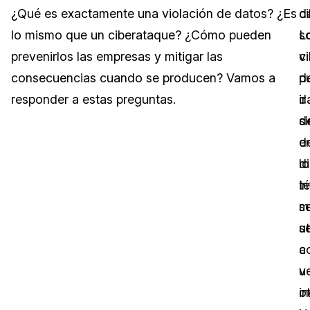
¿Qué es exactamente una violación de datos? ¿Es
c
d
Sector Jurídico
Centro de Ayuda
lo mismo que un ciberataque? ¿Cómo pueden
s
L
prevenirlos las empresas y mitigar las
v
c
Servicios Financieros
Videoteca
consecuencias cuando se producen? Vamos a
d
p
Casinos
Recomendaciones
responder a estas preguntas.
d
ir
si
d
Medios de Comunicación y
Sobre nosotros
Entretenimiento
e
d
lo
d
Trabaja con nosotros
Centros de Atención Telefónica
t
in
Contáctanos
s
mi
Centros de Crisis y Las Líneas Directas
ut
s
La Venta al Por Menor
a
c
v
u
TI y Operaciones
i
o