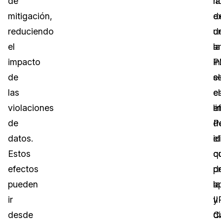
de
la
n
mitigación,
e
d
reduciendo
d
u
el
la
a
impacto
i
P
de
s
el
las
e
el
violaciones
li
e
de
P
d
datos.
id
e
Estos
c
q
efectos
p
d
pueden
la
ap
ir
II
y
desde
di
C