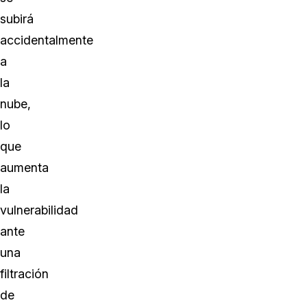
subirá
accidentalmente
a
la
nube,
lo
que
aumenta
la
vulnerabilidad
ante
una
filtración
de