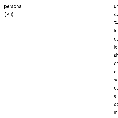
personal
u
(PII).
4
%
lo
q
lo
si
c
el
s
c
el
c
m