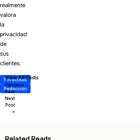
realmente
valora
la
privacidad
de
sus
clientes.
View All Posts
<
Privacidad
Previous
Redacción
Post
Next
Post
>
Related Reads