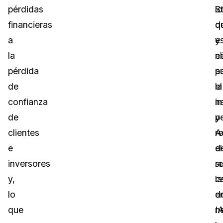
pérdidas
lo
S
financieras
q
d
a
e
y
la
n
e
pérdida
p
a
de
el
la
confianza
n
i
de
y
p
clientes
r
A
e
el
d
inversores
re
s
y,
la
c
lo
e
d
que
n
IA