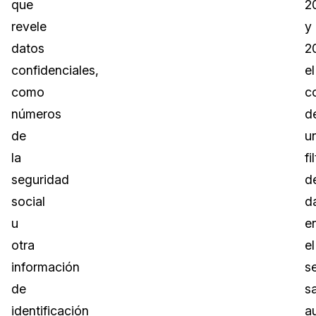
que
2
revele
y
datos
2
confidenciales,
el
como
c
números
d
de
u
la
fi
seguridad
d
social
d
u
e
otra
el
información
s
de
sa
identificación
a