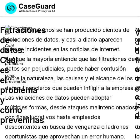
Reservar una
Servicios
Solicitar cotización
Filtraciones
Demo
En los últimos años se han producido cientos de
N
E
V
de
violaciones de datos, y casi a diario aparecen
t
c
Soluciones
d
Licencia de CaseGuard Studio
datos:
nuevos incidentes en las noticias de Internet.
la
el
English
d
Industrias
Precios de Redacción a Pedido
Redacción de vídeos
Cuál
f
Aunque la mayoría entiende que las filtraciones de
v
o
Español
a
es
datos son perjudiciales, puede haber confusión
d
d
Precios
Redacción de documentos
Cuerpos Policiales
c
el
sobre la naturaleza, las causas y el alcance de los
d
u
¿
Recursos
Redacción de audio
daños financieros que pueden infligir a la empresa.
s
c
Transportación
problema
e
Las violaciones de datos pueden adoptar
c
v
y
Redacción en Bulto
Eventos
l
La Atención Médica
Preguntas Frecuentes
múltiples formas, desde ataques malintencionados
y
m
cómo
d
con fines lucrativos hasta empleados
n
al
prevenirlas
Redacción de imágenes
Educación
Artículos
descontentos en busca de venganza o ladrones
t
d
Transcripción y Traducción
El Gobierno
Casos Practicos
oportunistas que aprovechan un error humano.
lo
lo