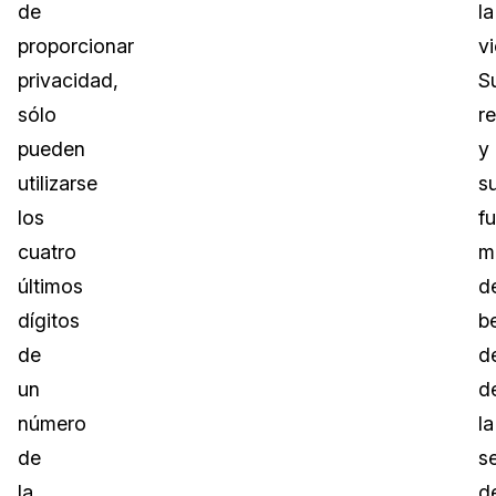
de
la
proporcionar
vi
privacidad,
S
sólo
r
pueden
y
utilizarse
s
los
f
cuatro
m
últimos
d
dígitos
b
de
d
un
d
número
la
de
s
la
d