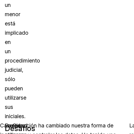
un
menor
está
implicado
en
un
procedimiento
judicial,
sólo
pueden
utilizarse
sus
iniciales.
CaseGuard
Puede
La redacción ha cambiado nuestra forma de
L
Desafíos