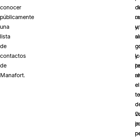
conocer
c
d
públicamente
c
r
una
u
y,
lista
s
al
de
c
g
contactos
y
lo
de
p
t
Manafort.
r
a
el
el
t
t
oc
d
D
v
i
p
p
o