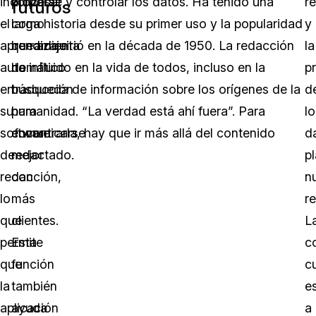
incorpora
utilizarse
procesar y controlar los datos. Ha tenido una
r
futuros
el
como
larga historia desde su primer uso y la popularidad
y
aprendizaje
herramienta
que adquirió en la década de 1950. La redacción
la
automático
de
ha influido en la vida de todos, incluso en la
p
en
traducción
búsqueda de información sobre los orígenes de la
d
su
para
humanidad. “La verdad está ahí fuera”. Para
lo
software
comunicarse
encontrarla, hay que ir más allá del contenido
d
de
mejor
redactado.
p
redacción,
con
n
lo
más
re
que
clientes.
L
permite
Esta
c
que
función
c
la
también
e
aplicación
ayuda
a