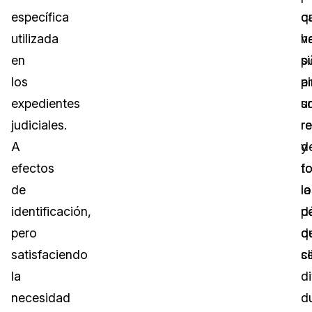
específica
q
c
utilizada
h
v
en
s
pú
los
p
ar
expedientes
s
u
judiciales.
r
r
A
d
y
efectos
t
f
de
lo
la
identificación,
d
p
pero
q
d
satisfaciendo
s
cl
la
d
necesidad
d