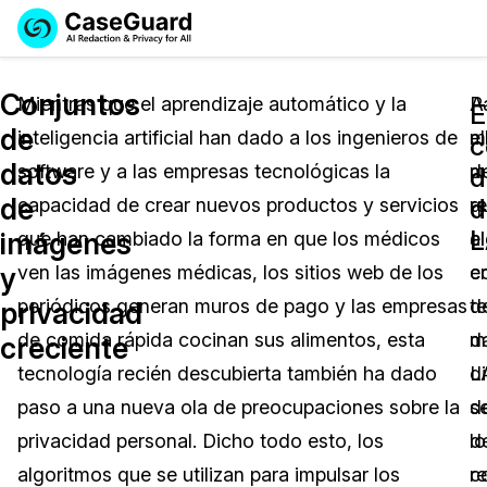
Reservar una
Servicios
Solicitar cotización
Conjuntos
Demo
Mientras que el aprendizaje automático y la
P
A
E
de
inteligencia artificial han dado a los ingenieros de
el
m
Soluciones
c
Licencia de CaseGuard Studio
datos
software y a las empresas tecnológicas la
m
d
English
d
Industrias
Precios de Redacción a Pedido
Redacción de vídeos
de
d
capacidad de crear nuevos productos y servicios
q
re
Español
L
imágenes
que han cambiado la forma en que los médicos
a
el
Precios
Redacción de documentos
Cuerpos Policiales
y
ven las imágenes médicas, los sitios web de los
e
c
Recursos
Redacción de audio
periódicos generan muros de pago y las empresas
t
d
Transportación
privacidad
de comida rápida cocinan sus alimentos, esta
m
d
creciente
Redacción en Bulto
Eventos
La Atención Médica
Preguntas Frecuentes
tecnología recién descubierta también ha dado
d
L
paso a una nueva ola de preocupaciones sobre la
d
s
Redacción de imágenes
Educación
Artículos
privacidad personal. Dicho todo esto, los
lo
d
Transcripción y Traducción
El Gobierno
Casos Practicos
algoritmos que se utilizan para impulsar los
r
c