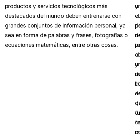
productos y servicios tecnológicos más
y
u
Sector Jurídico
Centro de Ayuda
destacados del mundo deben entrenarse con
el
c
grandes conjuntos de información personal, ya
p
d
Servicios Financieros
Videoteca
sea en forma de palabras y frases, fotografías o
n
d
Casinos
Recomendaciones
ecuaciones matemáticas, entre otras cosas.
p
t
c
a
Medios de Comunicación y
Sobre nosotros
Entretenimiento
u
y
n
d
Trabaja con nosotros
Centros de Atención Telefónica
c
li
Contáctanos
d
a
Centros de Crisis y Las Líneas Directas
d
q
La Venta al Por Menor
d
f
c
“
TI y Operaciones
m
c