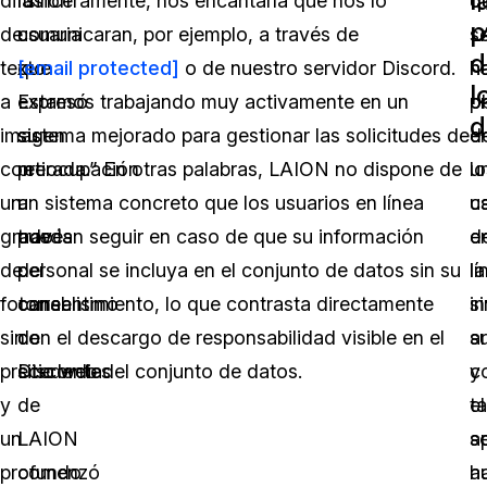
difusión
la
“sinceramente, nos encantaría que nos lo
q
q
p
de
usuaria
comunicaran, por ejemplo, a través de
L
s
d
texto
que
[email protected]
o de nuestro servidor Discord.
h
h
l
a
expresó
Estamos trabajando muy activamente en un
o
p
d
imagen
su
sistema mejorado para gestionar las solicitudes de
d
e
con
preocupación
retirada.” En otras palabras, LAION no dispone de
u
lo
un
a
un sistema concreto que los usuarios en línea
u
c
grado
través
puedan seguir en caso de que su información
e
d
de
del
personal se incluya en el conjunto de datos sin su
lí
la
fotorrealismo
canal
consentimiento, lo que contrasta directamente
si
in
sin
de
con el descargo de responsabilidad visible en el
s
ar
precedentes
Discordia
sitio web del conjunto de datos.
c
y
y
de
t
el
un
LAION
s
a
profundo
comenzó
h
a