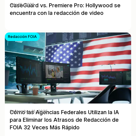
CaseGuard vs. Premiere Pro: Hollywood se
July 16, 2026
encuentra con la redacción de video
Redacción FOIA
Cómo las Agencias Federales Utilizan la IA
September 16, 2025
para Eliminar los Atrasos de Redacción de
FOIA 32 Veces Más Rápido