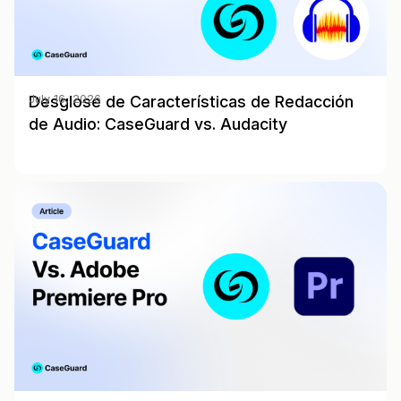
Desglose de Características de Redacción
July 16, 2026
de Audio: CaseGuard vs. Audacity