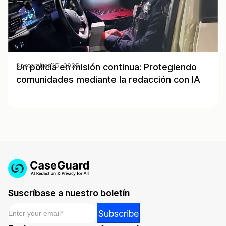
Un policía en misión continua: Protegiendo
September 15, 2025
comunidades mediante la redacción con IA
Suscríbase a nuestro boletín
Email
*
*
Subscribe
Email