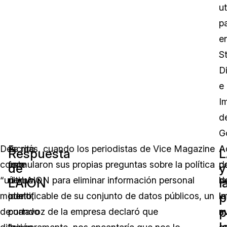
ut
p
e
S
Di
e
I
d
G
Descrito
A
Es más, cuando los periodistas de Vice Magazine
A
A
Respuesta
L
como
este
formularon sus propias preguntas sobre la política
d
p
de
y
“un
último
de LAION para eliminar información personal
la
d
LAION
l
p
modelo
punto,
identificable de su conjunto de datos públicos, un
i
lo
p
de
cuando
portavoz de la empresa declaró que
m
a
l