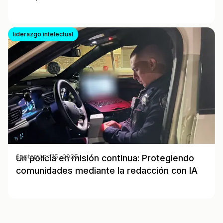
liderazgo intelectual
Un policía en misión continua: Protegiendo
September 15, 2025
comunidades mediante la redacción con IA