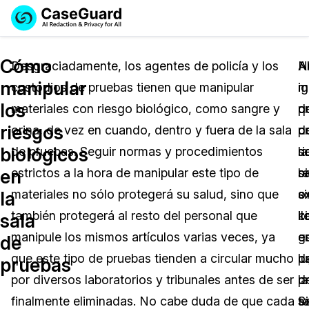
Reservar una
Servicios
Solicitar cotización
Cómo
Demo
Desgraciadamente, los agentes de policía y los
N
A
A
manipular
custodios de pruebas tienen que manipular
m
m
ig
Soluciones
Licencia de CaseGuard Studio
los
materiales con riesgo biológico, como sangre y
p
d
q
English
Industrias
Precios de Redacción a Pedido
Redacción de vídeos
riesgos
orina, de vez en cuando, dentro y fuera de la sala
d
p
c
Español
biológicos
de pruebas. Seguir normas y procedimientos
r
s
la
Precios
Redacción de documentos
Cuerpos Policiales
en
estrictos a la hora de manipular este tipo de
b
re
s
Recursos
Redacción de audio
materiales no sólo protegerá su salud, sino que
si
o
e
Transportación
la
también protegerá al resto del personal que
ll
c
ki
sala
Redacción en Bulto
Eventos
La Atención Médica
Preguntas Frecuentes
manipule los mismos artículos varias veces, ya
g
e
e
de
que este tipo de pruebas tienden a circular mucho
d
l
p
pruebas
Redacción de imágenes
Educación
Artículos
por diversos laboratorios y tribunales antes de ser
p
d
la
Transcripción y Traducción
El Gobierno
Casos Practicos
finalmente eliminadas. No cabe duda de que cada
Si
s
t