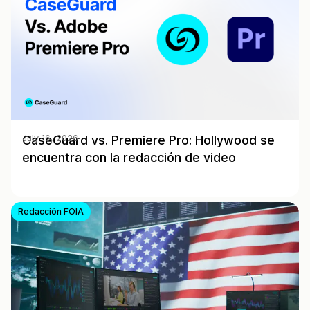
CaseGuard vs. Premiere Pro: Hollywood se
July 16, 2026
encuentra con la redacción de video
Redacción FOIA