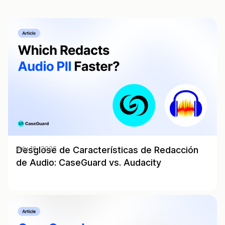
Desglose de Características de Redacción
July 16, 2026
de Audio: CaseGuard vs. Audacity