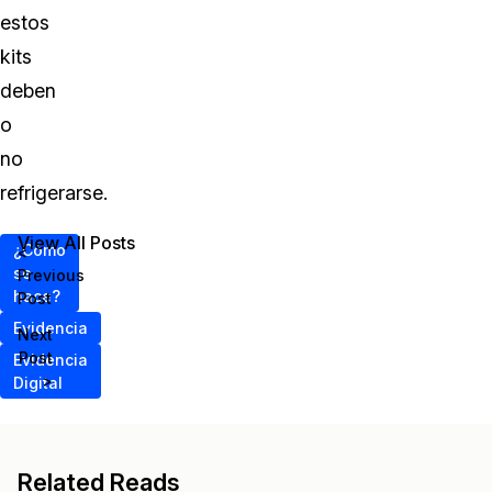
estos
kits
deben
o
no
refrigerarse.
View All Posts
¿Cómo
<
se
Previous
hace?
Post
Evidencia
Next
Post
Evidencia
>
Digital
Related Reads