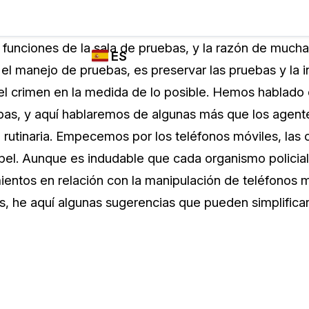
Industrias
FUNCIONES DE
¿QUIÉN
funciones de la sala de pruebas, y la razón de mucha
ES
REDACCIÓN,
UTILIZA
el manejo de pruebas, es preservar las pruebas y la 
TRANSCRIPCIÓN
CASEGUARD
English
el crimen en la medida de lo posible. Hemos hablado
Y TRADUCCIÓN
Cuerpos P
DE CASEGUARD
bas, y aquí hablaremos de algunas más que los agen
Español
STUDIO
 rutinaria. Empecemos por los teléfonos móviles, las 
Transport
Redacción de vídeos
l. Aunque es indudable que cada organismo policial 
Redacte caras, matrículas, pantallas, blocs
entos en relación con la manipulación de teléfonos m
de notas y más con un solo clic desde una
La Atenci
cantidad ilimitada de videos
, he aquí algunas sugerencias que pueden simplificar
o
Redacción de documentos
Educació
Redacte información de identificación
personal (PII) de miles de archivos PDF,
Excel, Doc, correo electrónico y PST con un
El Gobier
do
solo clic