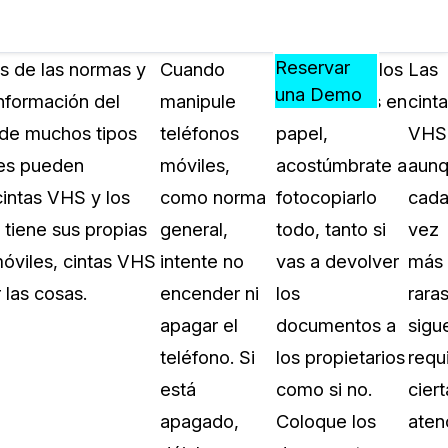
Precios
Recursos
Eventos
APRENDA,
Reservar
s de las normas y
Cuando
En cuanto a los
Las
CONECTE
una Demo
información del
manipule
documentos en
cint
?
Y
 de muchos tipos
teléfonos
papel,
VHS
CREZCA
oliciales
CON
tes pueden
móviles,
acostúmbrate a
aun
CASEGUARD
cintas VHS y los
como norma
fotocopiarlo
cad
ación
Preguntas Frecuentes
tiene sus propias
general,
todo, tanto si
vez
Explore preguntas frecuentes sobr
óviles, cintas VHS
intente no
vas a devolver
más
CaseGuard
ón Médica
 las cosas.
encender ni
los
raras
apagar el
documentos a
sigu
Artículos
n
teléfono. Si
los propietarios
requ
Redacte archivos de video con nu
algoritmo mejorado
está
como si no.
ciert
apagado,
Coloque los
aten
no
Casos Practicos