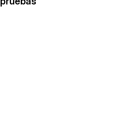
pruebas
¿Necesitas redactar una gran cantidad 
archivos? Podemos ayudarte