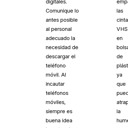
digitales.
emp
Comunique lo
las
antes posible
cint
al personal
VHS
adecuado la
en
necesidad de
bols
descargar el
de
teléfono
plást
móvil. Al
ya
incautar
que
teléfonos
pue
móviles,
atra
siempre es
la
buena idea
hum