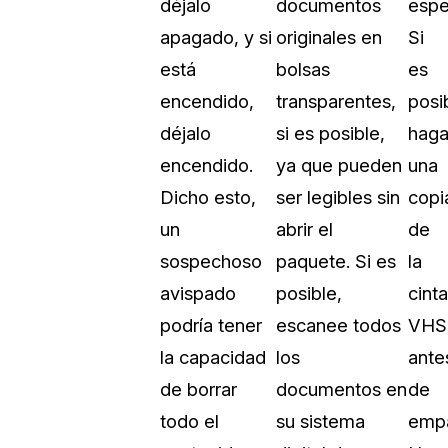
déjalo
documentos
espe
Vea cómo los clientes usan CaseG
apagado, y si
originales en
Si
rídico
sus necesidades de redacción
está
bolsas
es
encendido,
transparentes,
posi
 Financieros
Centro de Ayuda
déjalo
si es posible,
hag
Obtenga respuestas a sus pregunt
CaseGuard
encendido.
ya que pueden
una
Dicho esto,
ser legibles sin
copi
Videoteca
un
abrir el
de
 Comunicación y
Vea todo lo que puede hacer con
sospechoso
paquete. Si es
la
iento
CaseGuard. Práctica nuevas habili
aprender
avispado
posible,
cinta
podría tener
escanee todos
VHS
e Atención Telefónica
Recomendaciones
la capacidad
los
ante
Historias sobre cómo nuestros clie
de borrar
documentos en
de
utilizan CaseGuard studio a diario
 Crisis y Las Líneas
todo el
su sistema
empa