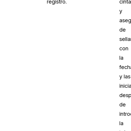
registro.
cinta
y
aseg
de
sella
con
la
fech
y las
inici
des
de
intro
la