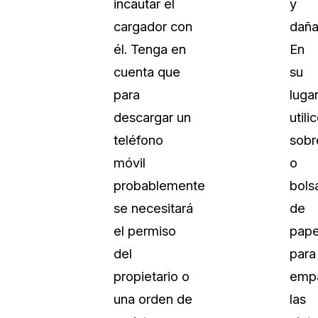
incautar el
y
cargador con
daña
él. Tenga en
En
cuenta que
su
para
lugar
descargar un
utili
teléfono
sobr
móvil
o
probablemente
bols
se necesitará
de
el permiso
pape
del
para
propietario o
emp
una orden de
las