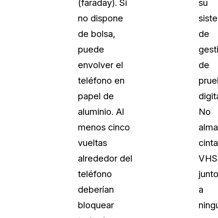
(faraday). Si
su
no dispone
sist
de bolsa,
de
puede
gest
envolver el
de
teléfono en
prue
papel de
digit
aluminio. Al
No
menos cinco
alm
vueltas
cint
alrededor del
VHS
teléfono
junt
deberían
a
bloquear
ning