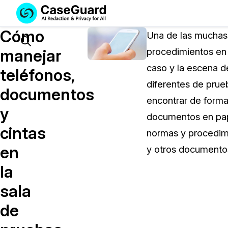
Servicios
Soluciones
Cómo
SUSCRÍBASE
Una de las muchas 
A
Search
manejar
procedimientos en 
CASEGUARD
caso y la escena d
STUDIO
teléfonos,
O
diferentes de prue
documentos
SUBCONTRATE
encontrar de forma
CON
y
documentos en pape
NOSOTROS
cintas
SUS
normas y procedimi
REDACCIONES
en
y otros documentos
Licencia de CaseGuard Studi
la
Selecciona un plan que se adapte a tus
sala
necesidades
de
Precios de Redacción a Pedi