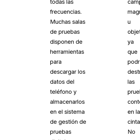
todas las
cam
frecuencias.
magn
Muchas salas
u
de pruebas
obje
disponen de
ya
herramientas
que
para
podr
descargar los
destr
datos del
las
teléfono y
prue
almacenarlos
cont
en el sistema
en la
de gestión de
cinta
pruebas
No