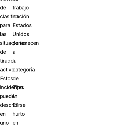
de
trabajo
clasificación
en
para
Estados
las
Unidos
situaciones
pertenecen
de
a
tirador
la
activo.
categoría
Estos
de
incidentes
Tipo
pueden
I.
describirse
El
en
hurto
uno
en