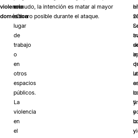
violencia
en
menudo, la intención es matar al mayor
hí
e
doméstica
el
número posible durante el ataque.
se
2
lugar
S
L
de
tr
a
trabajo
d
s
o
i
a
en
q
d
otros
ut
la
espacios
a
e
públicos.
c
lo
La
y
ti
violencia
n
y
en
c
la
el
y
v