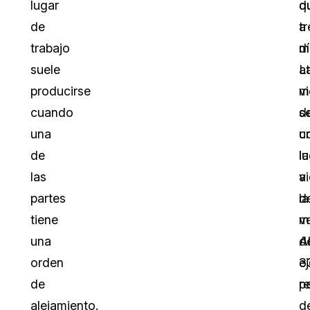
lugar
q
d
de
a
tr
trabajo
m
dí
suele
a
L
producirse
m
v
cuando
d
s
una
u
c
de
l
la
las
a
v
partes
la
d
tiene
v
m
una
A
d
orden
e
3
de
r
p
alejamiento.
d