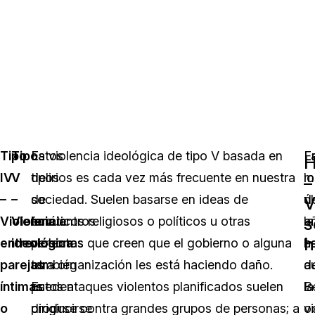
Tipo
Tipo
Estos
La violencia ideológica de tipo V basada en
E
L
IV
V
tipos
delirios es cada vez más frecuente en nuestra
lo
m
–
–
–
de
sociedad. Suelen basarse en ideas de
ú
d
V
s
Violencia
Violencia
encuentros
fanáticos religiosos o políticos u otras
a
la
h
entre
ideológica
violentos
personas que creen que el gobierno o alguna
h
e
parejas
también
otra organización les está haciendo daño.
a
d
íntimas
pueden
Estos ataques violentos planificados suelen
la
B
o
producirse
dirigirse contra grandes grupos de personas; a
v
o