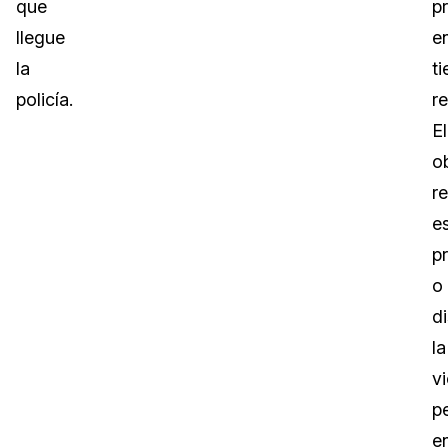
que
p
llegue
e
la
t
policía.
re
El
o
re
e
p
o
d
la
vi
p
e