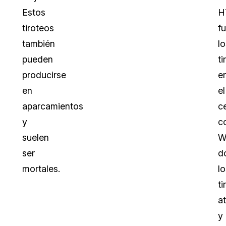
Estos
H
tiroteos
f
también
lo
pueden
ti
producirse
e
en
el
aparcamientos
c
y
c
suelen
W
ser
d
mortales.
lo
t
a
y