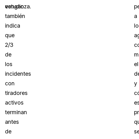
estudio
venganza.
p
también
a
indica
lo
que
a
2/3
c
de
m
los
el
incidentes
de
con
y
tiradores
c
activos
e
terminan
p
antes
q
de
s