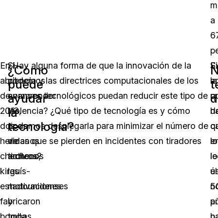
m
a
6
p
En
Si
¿Hay alguna forma de que la innovación de la
E
Si
¿Cómo
N
abril
podemos
ciencia y las directrices computacionales de los
la
a
puede
t
de
comprender
avances tecnológicos puedan reducir este tipo de
p
q
ayudar
d
la
2013,
los
violencia? ¿Qué tipo de tecnología es y cómo
d
h
tecnología?
dos
tipos
podemos desplegarla para minimizar el número de
q
c
hermanos
de
vidas que se pierden en incidentes con tiradores
lo
e
chechenos
tiroteos,
activos?
l
lo
kirguís-
las
e
ú
estadounidenses
motivaciones
n
5
fabricaron
y
p
a
bombas
toda
h
p