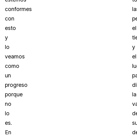
conformes
la
con
p
esto
el
y
t
lo
y
veamos
el
como
l
un
p
progreso
di
porque
la
no
v
lo
d
es.
s
En
d