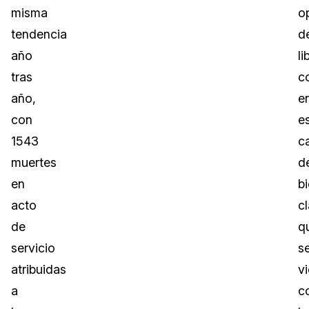
misma
o
tendencia
d
año
li
tras
c
año,
e
con
e
1543
c
muertes
d
en
b
acto
c
de
q
servicio
s
atribuidas
v
a
c