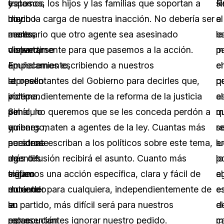
tratamos
y
esposos, los hijos y las familias que soportan a
s
R
hoy:
mucho
diario la carga de nuestra inacción. No debería ser
el
a
asalto,
menos
necesario que otro agente sea asesinado
e
la
disparo,
convertirse
violentamente para que pasemos a la acción.
p
m
apuñalamiento,
en
Empecemos escribiendo a nuestros
c
el
atropello
la
representantes del Gobierno para decirles que,
q
pe
por
víctima.
independientemente de la reforma de la justicia
e
al
vehículo
Sin
penal, no queremos que se les conceda perdón a
m
q
y
embargo,
quienes maten a agentes de la ley. Cuantas más
re
s
accidente
nuestros
personas escriban a los políticos sobre este tema,
l
e
de
agentes
más difusión recibirá el asunto. Cuanto más
p
lo
tráfico
siguen
exijamos una acción específica, clara y fácil de
el
a
durante
muriendo
entender para cualquiera, independientemente de
e
e
la
en
su partido, más difícil será para nuestros
d
el
persecución
estas
representantes ignorar nuestro pedido.
c
m