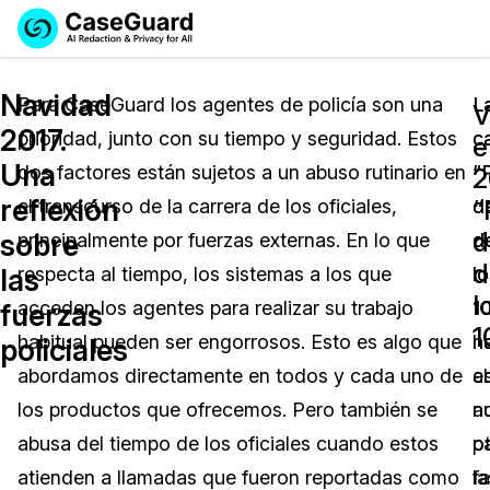
Reservar una
Servicios
Solicitar cotización
Navidad
Demo
Para CaseGuard los agentes de policía son una
L
L
V
2017.
prioridad, junto con su tiempo y seguridad. Estos
c
c
Soluciones
e
Licencia de CaseGuard Studio
Una
dos factores están sujetos a un abuso rutinario en
“
“
English
2
Industrias
Precios de Redacción a Pedido
Redacción de vídeos
reflexión
“
el transcurso de la carrera de los oficiales,
d
d
Español
d
sobre
principalmente por fuerzas externas. En lo que
d
d
Precios
Redacción de documentos
Cuerpos Policiales
d
las
respecta al tiempo, los sistemas a los que
lo
lo
l
Recursos
Redacción de audio
acceden los agentes para realizar su trabajo
1
1
Transportación
fuerzas
1
habitual pueden ser engorrosos. Esto es algo que
n
h
policiales
Redacción en Bulto
Eventos
La Atención Médica
Preguntas Frecuentes
abordamos directamente en todos y cada uno de
e
a
los productos que ofrecemos. Pero también se
n
a
Redacción de imágenes
Educación
Artículos
abusa del tiempo de los oficiales cuando estos
p
o
Transcripción y Traducción
El Gobierno
Casos Practicos
atienden a llamadas que fueron reportadas como
la
f