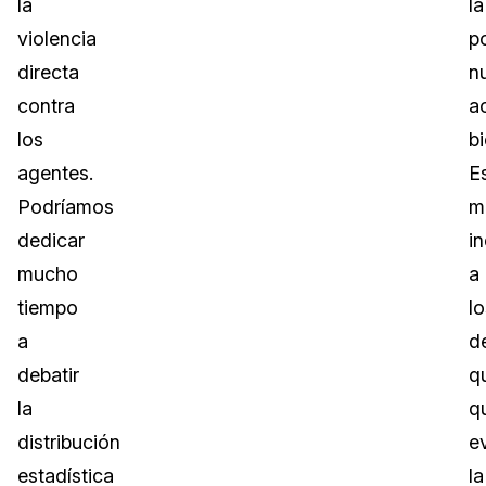
la
la
violencia
po
directa
n
contra
a
los
bi
agentes.
E
Podríamos
m
dedicar
in
mucho
a
tiempo
lo
a
d
debatir
q
la
q
distribución
ev
estadística
la