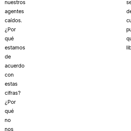
nuestros
s
agentes
d
caídos.
c
¿Por
p
qué
q
estamos
li
de
acuerdo
con
estas
cifras?
¿Por
qué
no
nos