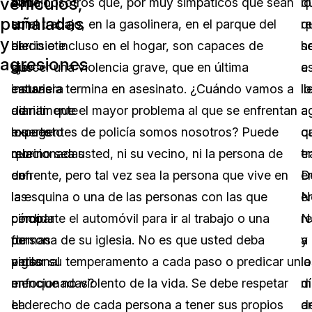
vehículos,
2017
trabajo
entre nosotros que, por muy simpáticos que sean
lo
q
puñaladas
son
en
en el trabajo, en la gasolinera, en el parque del
q
re
y
diecisiete
el
barrio o incluso en el hogar, son capaces de
s
h
agresiones
las
que
ejercer una violencia grave, que en última
e
a
causas
estuviera
instancia termina en asesinato. ¿Cuándo vamos a
l
lo
de
diariamente
admitir que el mayor problema al que se enfrentan
a
a
muerte
expuesto
los agentes de policía somos nosotros? Puede
c
q
relacionadas
morir
que no sea usted, ni su vecino, ni la persona de
e
t
con
de
enfrente, pero tal vez sea la persona que vive en
D
e
la
las
la esquina o una de las personas con las que
e
N
pérdida
cinco
comparte el automóvil para ir al trabajo o una
r
N
de
formas
persona de su iglesia. No es que usted deba
a
y
personal
antes
vigilar su temperamento a cada paso o predicar un
la
lo
en
mencionadas?
enfoque no violento de la vida. Se debe respetar
m
d
el
La
el derecho de cada persona a tener sus propios
d
a