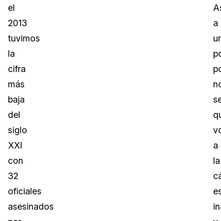
el
A
2013
a
tuvimos
u
la
po
cifra
p
más
n
baja
s
del
q
siglo
v
XXI
a
con
la
32
c
oficiales
e
asesinados
i