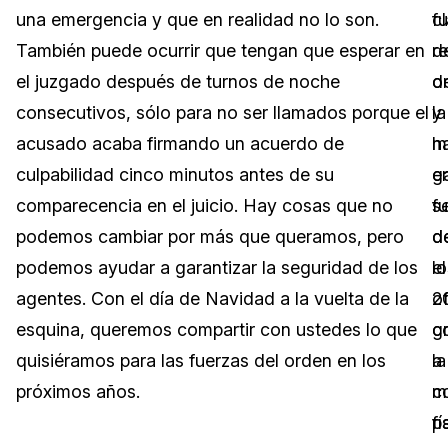
una emergencia y que en realidad no lo son.
f
c
Sector Jurídico
Centro de Ayuda
También puede ocurrir que tengan que esperar en
d
r
el juzgado después de turnos de noche
o
d
Servicios Financieros
Videoteca
consecutivos, sólo para no ser llamados porque el
y
la
Casinos
Recomendaciones
acusado acaba firmando un acuerdo de
h
m
culpabilidad cinco minutos antes de su
g
e
Medios de Comunicación y
Sobre nosotros
Entretenimiento
comparecencia en el juicio. Hay cosas que no
f
se
podemos cambiar por más que queramos, pero
d
d
Trabaja con nosotros
Centros de Atención Telefónica
podemos ayudar a garantizar la seguridad de los
el
lo
Contáctanos
agentes. Con el día de Navidad a la vuelta de la
2
of
Centros de Crisis y Las Líneas Directas
esquina, queremos compartir con ustedes lo que
g
c
La Venta al Por Menor
quisiéramos para las fuerzas del orden en los
a
la
próximos años.
m
c
TI y Operaciones
pa
fí