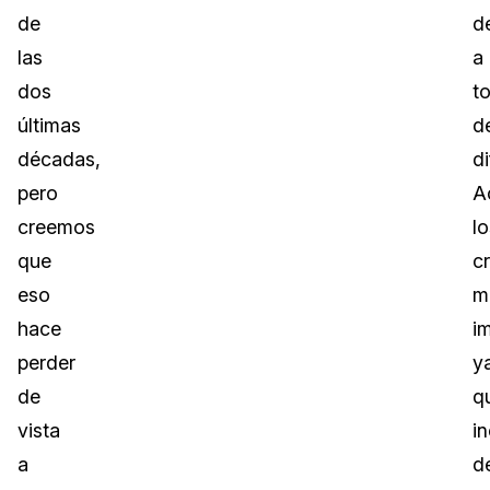
de
d
las
a
dos
t
últimas
d
décadas,
di
pero
A
creemos
lo
que
c
eso
m
hace
i
perder
y
de
q
vista
i
a
d