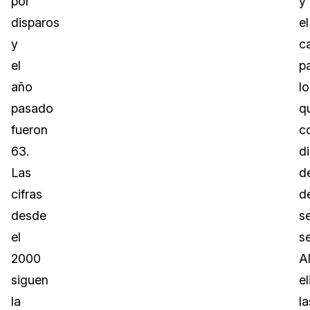
por
y
disparos
el
y
c
el
p
año
lo
pasado
q
fueron
c
63.
d
Las
de
cifras
d
desde
s
el
s
2000
A
siguen
el
la
la