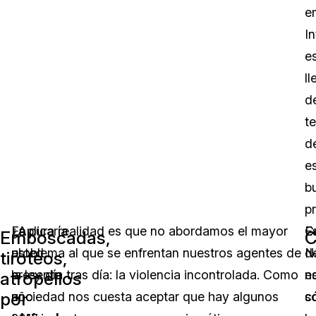
e
In
e
ll
d
t
d
e
b
pr
En
¿Aplicaría
La pura realidad es que no abordamos el mayor
C
E
Emboscadas,
C
el
usted
problema al que se enfrentan nuestros agentes de
d
N
tiroteos,
presente
a
la ley día tras día: la violencia incontrolada. Como
e
n
atropellos
por
año
un
sociedad nos cuesta aceptar que hay algunos
c
s