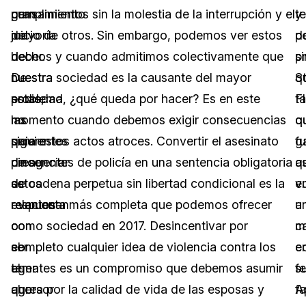
cumplimiento
gran
pensamientos sin la molestia de la interrupción y el
t
y
del
mayoría
juicio de otros. Sin embargo, podemos ver estos
d
p
deber.
de
hechos y cuando admitimos colectivamente que
p
s
De
nuestra
nuestra sociedad es la causante del mayor
S
q
estas,
sociedad
problema, ¿qué queda por hacer? Es en este
F
t
las
no
momento cuando debemos exigir consecuencias
q
q
siguientes
quiere
para estos actos atroces. Convertir el asesinato
f
g
cinco
presenciar
de agentes de policía en una sentencia obligatoria
a
q
se
estos
de cadena perpetua sin libertad condicional es la
e
v
relacionan
eventos
respuesta más completa que podemos ofrecer
u
a
con
o
como sociedad en 2017. Desincentivar por
m
c
el
ser
completo cualquier idea de violencia contra los
e
c
tema
el
agentes es un compromiso que debemos asumir
fe
s
que
agresor
ahora por la calidad de vida de las esposas y
A
fa