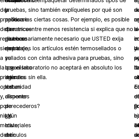
elementos
establecerse
ocupa
sobre cómo empaquetar determinados tipos de
e
a
a
de
y
la
pruebas, sino también explíqueles por qué son
d
s
d
prueba
aplicarse
política
necesarias ciertas cosas. Por ejemplo, es posible
re
a
c
deben
directrices
de
que encuentre menos resistencia si explica que no
s
a
la
registrarse
de
pruebas
es necesariamente necesario que USTED exija
c
e
i
siempre
embalaje,
de
que todos los artículos estén termosellados o
la
y
d
a
y
su
sellados con cinta adhesiva para pruebas, sino
a
p
s
la
los
organismo
que el laboratorio no aceptará en absoluto los
d
“a
lo
primera
agentes
de
artículos sin ella.
ot
si
o
oportunidad
deben
los
El
E
c
y,
disponer
alimentos
ef
de
c
por
de
perecederos?
p
¿
fl
ningún
los
¿Y
e
h
c
motivo,
materiales
los
d
1
a
deben
de
artículos
s
e
d