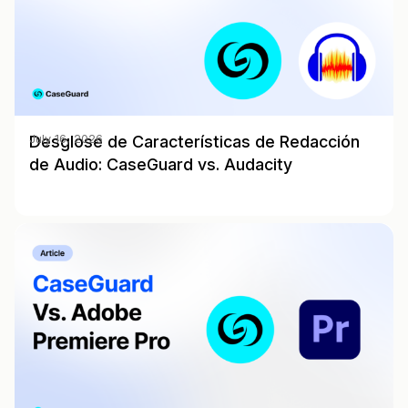
Desglose de Características de Redacción
July 16, 2026
de Audio: CaseGuard vs. Audacity