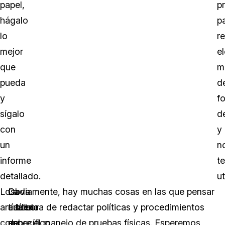
papel,
p
hágalo
p
lo
r
mejor
e
que
m
pueda
d
y
f
sígalo
d
con
y
un
n
informe
t
detallado.
ut
Los
Cada
La
Obviamente, hay muchas cosas en las que pensar
artículos
artículo
cadena
a la hora de redactar políticas y procedimientos
con
específico
de
sobre el manejo de pruebas físicas. Esperemos