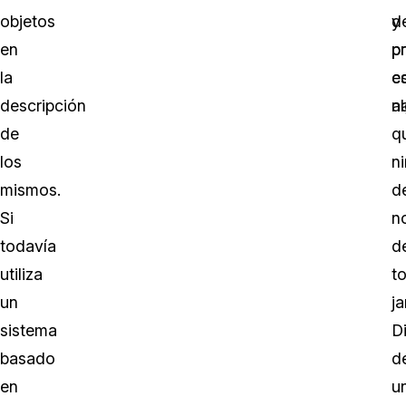
objetos
d
y
en
p
p
la
e
c
descripción
a
n
de
q
los
n
mismos.
d
Si
n
todavía
d
utiliza
to
un
j
sistema
D
basado
d
en
u