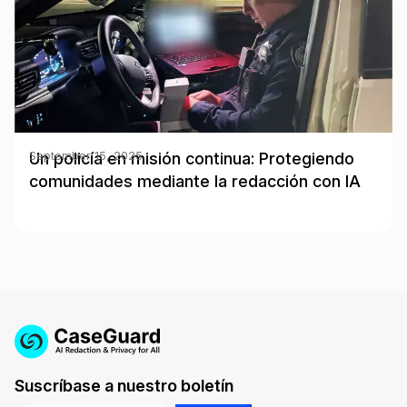
Un policía en misión continua: Protegiendo
September 15, 2025
comunidades mediante la redacción con IA
Suscríbase a nuestro boletín