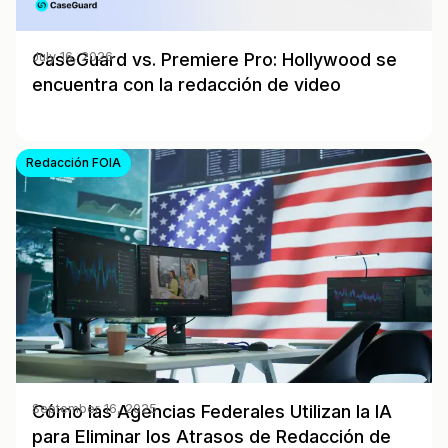
CaseGuard vs. Premiere Pro: Hollywood se
July 16, 2026
encuentra con la redacción de video
Redacción FOIA
Cómo las Agencias Federales Utilizan la IA
September 16, 2025
para Eliminar los Atrasos de Redacción de