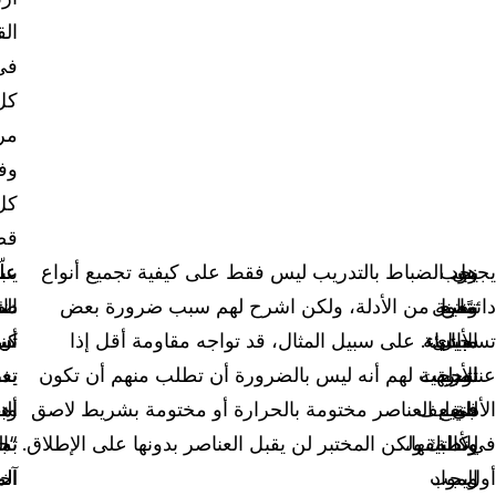
ال
في
كل
مر
وف
كل
قض
يجب
هل
يجب
زود الضباط بالتدريب ليس فقط على كيفية تجميع أنواع
علّ
عل
ينب
دائمًا
وضع
تتناول
معينة من الأدلة، ولكن اشرح لهم سبب ضرورة بعض
دائ
ال
ضب
تسجيل
مبادئ
سياسة
الأشياء. على سبيل المثال، قد تواجه مقاومة أقل إذا
أن
كيف
تس
عناصر
الأدلة
توجيهية
شرحت لهم أنه ليس بالضرورة أن تطلب منهم أن تكون
بع
تغ
يدر
الأدلة
في
للتغليف
جميع العناصر مختومة بالحرارة أو مختومة بشريط لاصق
الب
أه
وت
في
وكالتك
وتطبيقها،
للأدلة، ولكن المختبر لن يقبل العناصر بدونها على الإطلاق.
تج
“ال
بم
أول
المواد
ويجب
الم
آخ
الم