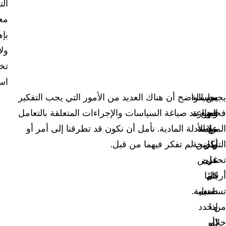
الت
مع
بإ
ولا
تخ
اس
يجب
يجب
سلسلة
من الواضح أن هناك العديد من الأمور التي يجب التفكير
فحص
وضع
الحيازة
فيها عند صياغة السياسات والإجراءات المتعلقة بالتعامل
المواد
مهمة
علامة
مع الأدلة المادية. نأمل أن نكون قد تطرقنا إلى أمر أو
التي
لكل
واضحة
أمرين لم تفكر فيهما من قبل.
تحمل
على
غرض
يتم
كل
أرقامًا
صنف
تسلسلية
تقديمه.
من
إذا
محدد
لم
خلال
(أو