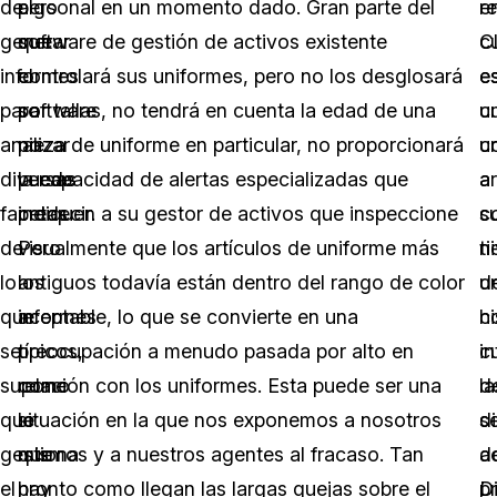
de
algo
personal en un momento dado. Gran parte del
e
r
generar
que
software de gestión de activos existente
c
C
informes
el
controlará sus uniformes, pero no los desglosará
e
e
para
software
por tallas, no tendrá en cuenta la edad de una
c
u
analizar
no
pieza de uniforme en particular, no proporcionará
u
c
diversas
puede
la capacidad de alertas especializadas que
ar
a
facetas
predecir.
indiquen a su gestor de activos que inspeccione
c
s
de
Pero
visualmente que los artículos de uniforme más
ti
ni
lo
los
antiguos todavía están dentro del rango de color
u
d
que
informes
aceptable, lo que se convierte en una
hi
c
se
típicos,
preocupación a menudo pasada por alto en
c
in
supone
como
relación con los uniformes. Esta puede ser una
d
la
que
lo
situación en la que nos exponemos a nosotros
se
d
gestiona
que
mismos y a nuestros agentes al fracaso. Tan
a
d
el
hay
pronto como llegan las largas quejas sobre el
D
p