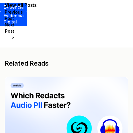
View All Posts
<
Evidencia
Previous
Evidencia
Post
Digital
Next
Post
>
Related Reads