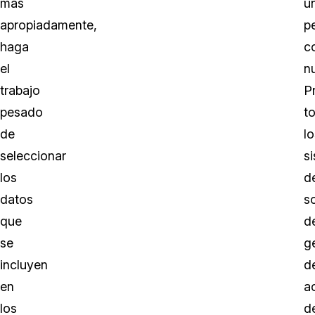
más
u
apropiadamente,
p
haga
c
el
n
trabajo
P
pesado
t
de
lo
seleccionar
s
los
d
datos
s
que
d
se
g
incluyen
d
en
a
los
d