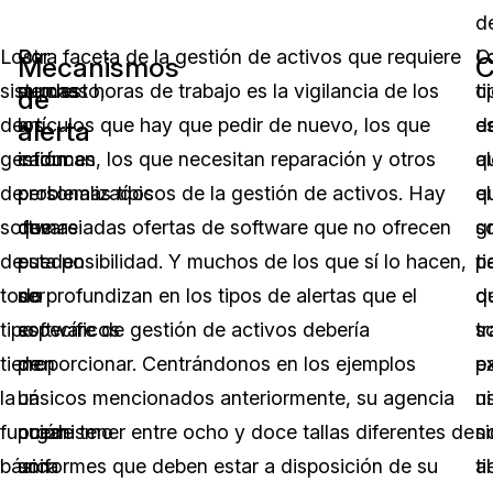
d
Los
Por
Otra faceta de la gestión de activos que requiere
O
L
Mecanismos
C
sistemas
supuesto,
muchas horas de trabajo es la vigilancia de los
ti
ci
de
de
los
artículos que hay que pedir de nuevo, los que
d
e
alerta
gestión
informes
caducan, los que necesitan reparación y otros
al
q
de
personalizados
problemas típicos de la gestión de activos. Hay
q
el
software
que
demasiadas ofertas de software que no ofrecen
g
s
de
pueden
esta posibilidad. Y muchos de los que sí lo hacen,
p
ti
todo
ser
no profundizan en los tipos de alertas que el
d
q
tipo
específicos
software de gestión de activos debería
s
tr
tienen
de
proporcionar. Centrándonos en los ejemplos
e
p
la
un
básicos mencionados anteriormente, su agencia
ni
u
función
organismo
puede tener entre ocho y doce tallas diferentes de
si
n
básica
son
uniformes que deben estar a disposición de su
ti
al