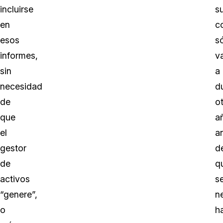
incluirse
s
en
c
esos
s
informes,
v
sin
a
necesidad
d
de
o
que
a
el
a
gestor
d
de
q
activos
s
“genere”,
n
o
h