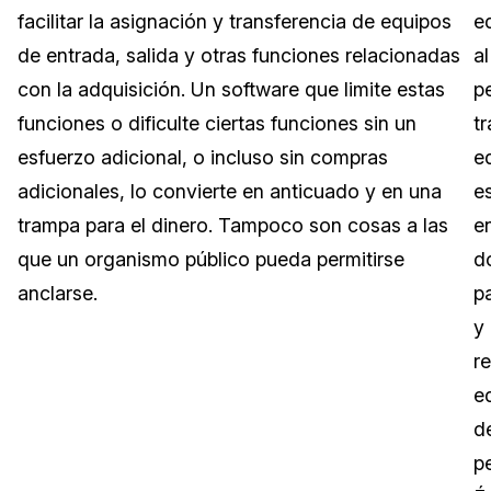
facilitar la asignación y transferencia de equipos
e
Sector Jurídico
Centro de Ayuda
de entrada, salida y otras funciones relacionadas
al
con la adquisición. Un software que limite estas
p
Servicios Financieros
Videoteca
funciones o dificulte ciertas funciones sin un
tr
Casinos
Recomendaciones
esfuerzo adicional, o incluso sin compras
e
adicionales, lo convierte en anticuado y en una
e
Medios de Comunicación y
Sobre nosotros
Entretenimiento
trampa para el dinero. Tampoco son cosas a las
e
que un organismo público pueda permitirse
d
Trabaja con nosotros
Centros de Atención Telefónica
anclarse.
p
Contáctanos
y
Centros de Crisis y Las Líneas Directas
re
La Venta al Por Menor
e
d
TI y Operaciones
p