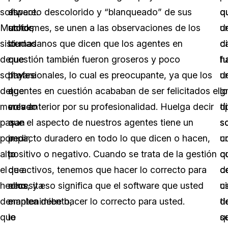
software.
en
aspecto descolorido y “blanqueado” de sus
q
q
Muchos
stock,
uniformes, se unen a las observaciones de los
u
d
sistemas
lo
ciudadanos que dicen que los agentes en
di
c
de
que
cuestión también fueron groseros y poco
h
f
software
hay
profesionales, lo cual es preocupante, ya que los
u
d
del
que
agentes en cuestión acababan de ser felicitados el
g
lo
mercado
volver
mes anterior por su profesionalidad. Huelga decir
d
tí
pasan
a
que el aspecto de nuestros agentes tiene un
s
s
por
pedir,
impacto duradero en todo lo que dicen o hacen,
u
c
alto
lo
positivo o negativo. Cuando se trata de la gestión
c
q
el
que
de activos, tenemos que hacer lo correcto para
d
c
hecho
necesita
ellos, y eso significa que el software que usted
c
u
de
mantenimiento,
emplea debe hacer lo correcto para usted.
d
ti
que
lo
s
q