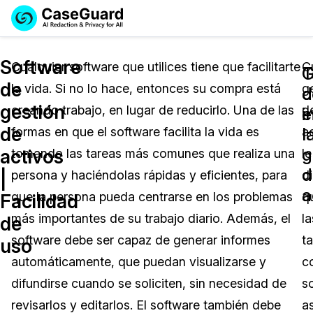
Reservar una
Servicios
Solicitar cotización
Software
Demo
Cualquier software que utilices tiene que facilitarte
C
T
G
de
la vida. Si no lo hace, entonces su compra está
g
Soluciones
c
d
Licencia de CaseGuard Studio
gestión
creando trabajo, en lugar de reducirlo. Una de las
d
English
e
i
Industrias
Precios de Redacción a Pedido
Redacción de vídeos
de
l
formas en que el software facilita la vida es
a
Español
g
activos
tomando las tareas más comunes que realiza una
le
Precios
Redacción de documentos
Cuerpos Policiales
d
|
persona y haciéndolas rápidas y eficientes, para
di
a
Recursos
Redacción de audio
que la persona pueda centrarse en los problemas
q
Transportación
Facilidad
más importantes de su trabajo diario. Además, el
la
de
Redacción en Bulto
Eventos
La Atención Médica
Preguntas Frecuentes
software debe ser capaz de generar informes
t
uso
automáticamente, que puedan visualizarse y
c
Redacción de imágenes
Educación
Artículos
difundirse cuando se soliciten, sin necesidad de
s
Transcripción y Traducción
El Gobierno
Casos Practicos
revisarlos y editarlos. El software también debe
a