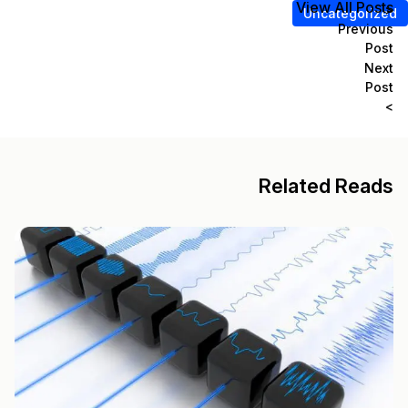
View All Posts
<
Uncategorized
Previous
Post
Next
Post
>
Related Reads