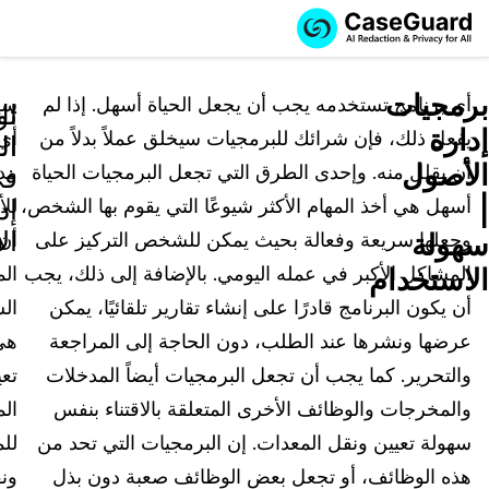
اطلب عرضاً
الخدمات
طلب عرض سعر
برمجيات
توضيحياً
أي برنامج تستخدمه يجب أن يجعل الحياة أسهل. إذا لم
سي
تو
ال
إدارة
يفعل ذلك، فإن شرائك للبرمجيات سيخلق عملاً بدلاً من
أي
الميزات
ال
ال
اشترك في CaseGuard Studio
الأصول
أن يقلل منه. وإحدى الطرق التي تجعل البرمجيات الحياة
مد
English
ف
القطاعات
قم بتوظيفنا للقيام بمهام التنقيح الخاصة بك
تنقيح وتعتيم ملفات الفيديو
|
إد
أسهل هي أخذ المهام الأكثر شيوعًا التي يقوم بها الشخص،
لل
Español
ال
سهولة
وجعلها سريعة وفعالة بحيث يمكن للشخص التركيز على
أن
الأسعار
تنقيح وتعتيم المستندات
قوات القانون
الاستخدام
المشاكل الأكبر في عمله اليومي. بالإضافة إلى ذلك، يجب
الم
مصادر المعرفة
تنقيح وتعتيم الصوت
أن يكون البرنامج قادرًا على إنشاء تقارير تلقائيًا، يمكن
الش
قطاع النقل
عرضها ونشرها عند الطلب، دون الحاجة إلى المراجعة
هي
تنقيح آلاف الملفات دفعة واحدة
المؤتمرات والفعاليات
الرعاية الصحية
الأسئلة الشائعة
والتحرير. كما يجب أن تجعل البرمجيات أيضاً المدخلات
تعي
والمخرجات والوظائف الأخرى المتعلقة بالاقتناء بنفس
ال
تنقيح وتعتيم الصور
التعليم
المدونة
سهولة تعيين ونقل المعدات. إن البرمجيات التي تحد من
لل
النسخ والترجمة
القطاع الحكومي
تجارب العملاء
هذه الوظائف، أو تجعل بعض الوظائف صعبة دون بذل
ون