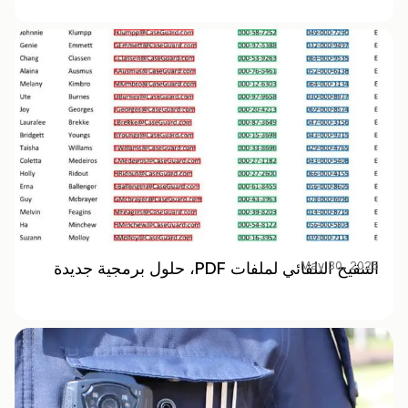
May 30, 2025
التنقيح التلقائي لملفات PDF، حلول برمجية جديدة