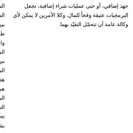
جهد إضافي، أو حتى عمليات شراء إضافية، تجعل
ال
الشؤون القانونية
الدعم والمساعدة
البرمجيات عتيقة وفخاً للمال. وكلا الأمرين لا يمكن لأي
ال
وكالة عامة أن تتحمّل التقيّد بهما.
بي
الخدمات المالية
ما الجديد
طر
الكازينوهات
قصص النجاح
وا
ال
الإعلام والترفيه
عن الشركة
من
مراكز الاتصال
ال
الوظائف
هذ
مراكز الأزمات والطوارئ
اتصل بنا
هي
الم
تجارة التجزئة
الت
تكنولوجيا المعلومات
تح
بش