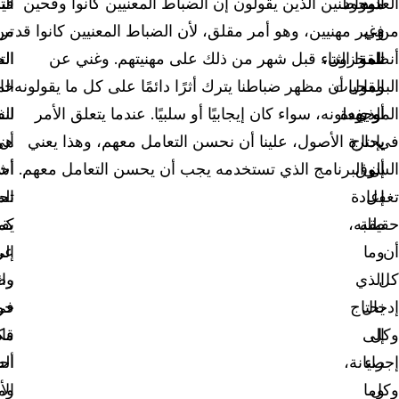
العديد
موجود
المواطنين الذين يقولون إن الضباط المعنيين كانوا وقحين
في
الت
من
في
وغير مهنيين، وهو أمر مقلق، لأن الضباط المعنيين كانوا قد
من
تري
أنظمة
المخزون،
تلقوا الثناء قبل شهر من ذلك على مهنيتهم. وغني عن
ال
الت
وما
البرمجيات
القول أن مظهر ضباطنا يترك أثرًا دائمًا على كل ما يقولونه
خا
الم
الذي
الموجودة
أو يفعلونه، سواء كان إيجابيًا أو سلبيًا. عندما يتعلق الأمر
لن
الن
في
يحتاج
بإدارة الأصول، علينا أن نحسن التعامل معهم، وهذا يعني
أن
هي
إلى
السوق
أن البرنامج الذي تستخدمه يجب أن يحسن التعامل معهم.
أح
أشي
تغفل
إعادة
تحت
ال
حقيقة
طلبه،
يق
كم
أن
وما
إل
عر
كل
الذي
رائ
وض
إدخال
يحتاج
في
حو
وكل
إلى
قا
مكا
إجراء
صيانة،
أح
ال
وكل
وما
وم
الأ