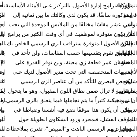
تتمثل
بالوكالة،
توفرها برامج إدارة الأصول. بالتركيز على الأمثلة الأساسية
يع
تأخ
في
وهو
المذكورة سابقًا، قد يكون لدى وكالتك ما بين ثمانية إلى
من
الك
توليد
أمر
اثني عشر مقاسًا مختلفًا من الملابس الموحدة التي يجب
من
أج
لا
التقارير،
أن تكون متوفرة لموظفيك في أي وقت. الكثير من برامج
ول
الب
لتحليل
يمكن
إدارة الأصول المتوفرة ستراقب الزي الرسمي الخاص بك،
ال
ال
الجوانب
للبرامج
لكنها لن تقوم بتقسيمها حسب المقاسات، ولن تأخذ في
في
بال
التنبؤ
المختلفة
الحسبان عمر قطعة زي معينة، ولن توفر القدرة على
فإ
الا
لأي
به.
التنبيهات المتخصصة التي تحث مدير الأصول لديك على
وه
إعد
شيء
لكن
الفحص البصري للتأكد من أن عناصر الزي الرسمي
عن
الت
يفترض
التقارير
القديمة لا تزال ضمن نطاق اللون المقبول، وهو ما يتحول
يك
لم
أن
النموذجية،
إلى مشكلة كثيراً ما يتم تجاهلها فيما يتعلق بالزي الرسمي.
لع
را
تديره
مثل
يمكن أن يكون هذا موقفًا نضع فيه أنفسنا وضباطنا في
مع
وإ
تلك
ما
موقف الفشل. فبمجرد ورود الشكاوى الطويلة حول
أبع
تار
هو
البرمجيات.
مظهر زيهم الرسمي الباهت و”المبيض”، تقترن بملاحظات
الم
مش