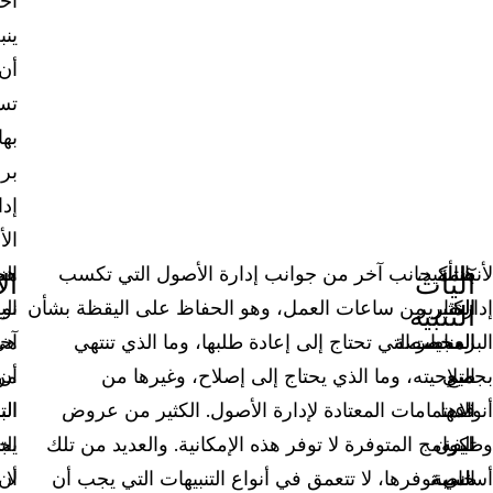
أخ
ينب
أن
تس
بها
بر
إدا
ال
لأنظمة
بالتأكيد،
هناك جانب آخر من جوانب إدارة الأصول التي تكسب
هن
الح
آليات
ال
إدارة
التقارير
الكثير من ساعات العمل، وهو الحفاظ على اليقظة بشأن
نو
ال
التنبيه
البرمجيات
المخصصة
العناصر التي تحتاج إلى إعادة طلبها، وما الذي تنتهي
هي
آخ
بجميع
التي
صلاحيته، وما الذي يحتاج إلى إصلاح، وغيرها من
أن
من
قد
أنواعها
الاهتمامات المعتادة لإدارة الأصول. الكثير من عروض
الب
الت
وظيفة
تكون
البرامج المتوفرة لا توفر هذه الإمكانية. والعديد من تلك
الت
يج
أساسية
خاصة
التي توفرها، لا تتعمق في أنواع التنبيهات التي يجب أن
لا
أن