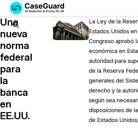
Servicios
Soluciones
Una
SUSCRÍBASE
La Ley de la Reser
A
Search
nueva
Estados Unidos en 1
CASEGUARD
Congreso aprobó la
STUDIO
norma
O
económica en Estad
federal
SUBCONTRATE
autoridad para supe
CON
para
de la Reserva Feder
NOSOTROS
la
SUS
generales del Sist
REDACCIONES
banca
derecho y la autori
Licencia de CaseGuard Studi
según sea necesari
en
Selecciona un plan que se adapte a tus
disposiciones de la
EE.UU.
necesidades
de Estados Unidos,
Precios de Redacción a Pedi