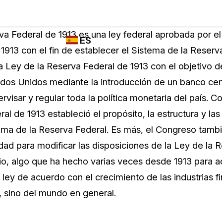
Industrias
FUNCIONES DE
¿QUIÉN
va Federal de 1913 es una ley federal aprobada por e
ES
REDACCIÓN,
UTILIZA
913 con el fin de establecer el Sistema de la Reserva
TRANSCRIPCIÓN
CASEGUARD
English
 Ley de la Reserva Federal de 1913 con el objetivo de
Y TRADUCCIÓN
Cuerpos P
DE CASEGUARD
os Unidos mediante la introducción de un banco cent
Español
STUDIO
rvisar y regular toda la política monetaria del país. Co
Transport
Redacción de vídeos
al de 1913 estableció el propósito, la estructura y las
Redacte caras, matrículas, pantallas, blocs
ema de la Reserva Federal. Es más, el Congreso tamb
de notas y más con un solo clic desde una
La Atenci
cantidad ilimitada de videos
dad para modificar las disposiciones de la Ley de la 
o
o, algo que ha hecho varias veces desde 1913 para act
Redacción de documentos
Educació
 ley de acuerdo con el crecimiento de las industrias f
Redacte información de identificación
 sino del mundo en general.
personal (PII) de miles de archivos PDF,
Excel, Doc, correo electrónico y PST con un
El Gobier
do
solo clic