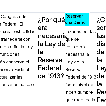
Precios
Recursos
Eventos
APRENDA,
Reservar
l Congreso de
Una de las
¿Por qué
¿C
CONECTE
una Demo
 Federal. El
principales
era
so
?
Y
 crear estabilidad
razones por las
CREZCA
necesaria
las
oliciales
CON
ral federal con
que se
la Ley de
di
CASEGUARD
n este fin, la Ley
consideró
la
de
ación
Preguntas Frecuentes
 funciones
necesaria la
Reserva
la
Explore preguntas frecuentes sobr
ién conserva el
Ley de la
CaseGuard
Federal
Le
ón Médica
Reserva Federal
Reserva
de 1913?
de
ualizar las
Federal de 1913
Artículos
la
n
inancieras no sólo
fue el nivel de
Redacte archivos de video con nu
Re
algoritmo mejorado
incertidumbre
Fe
que rodeaba la
no
Casos Practicos