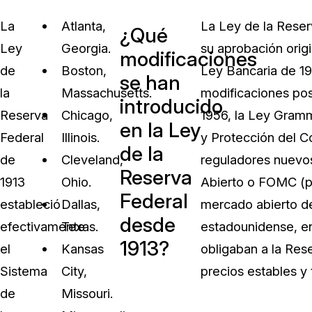
La
Atlanta,
La Ley de la Rese
¿Qué
Ley
Georgia.
su aprobación orig
modificaciones
de
Boston,
Ley Bancaria de 19
se han
la
Massachusetts.
modificaciones pos
introducido
Reserva
Chicago,
1956, la Ley Gram
en la Ley
Federal
Illinois.
y Protección del C
de la
de
Cleveland,
reguladores nuevos
Reserva
1913
Ohio.
Abierto o FOMC (po
Federal
estableció
Dallas,
mercado abierto de
desde
efectivamente
Texas.
estadounidense, e
1913?
el
Kansas
obligaban a la Res
Sistema
City,
precios estables y 
de
Missouri.