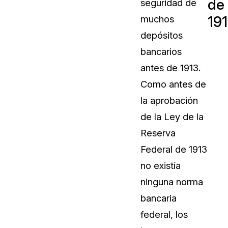
de
seguridad de
Vea cómo los clientes usan CaseG
19
muchos
rídico
sus necesidades de redacción
depósitos
bancarios
 Financieros
Centro de Ayuda
antes de 1913.
Obtenga respuestas a sus pregunt
CaseGuard
Como antes de
la aprobación
Videoteca
de la Ley de la
 Comunicación y
Vea todo lo que puede hacer con
Reserva
iento
CaseGuard. Práctica nuevas habili
aprender
Federal de 1913
no existía
e Atención Telefónica
Recomendaciones
ninguna norma
Historias sobre cómo nuestros clie
bancaria
utilizan CaseGuard studio a diario
 Crisis y Las Líneas
federal, los