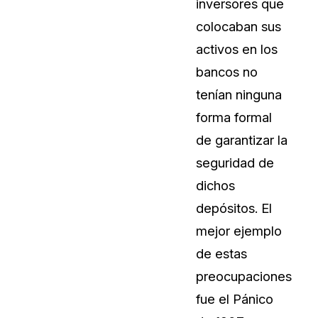
inversores que
Sobre nosotros
colocaban sus
Más información sobre CaseGuard
al Por Menor
misión
activos en los
bancos no
aciones
Trabaja con nosotros
tenían ninguna
Únase a nuestro equipo y ayúden
forma formal
construir el futuro de la redacción
de garantizar la
seguridad de
Contáctanos
dichos
Póngase en contacto con nuestro
depósitos. El
mejor ejemplo
de estas
preocupaciones
fue el Pánico