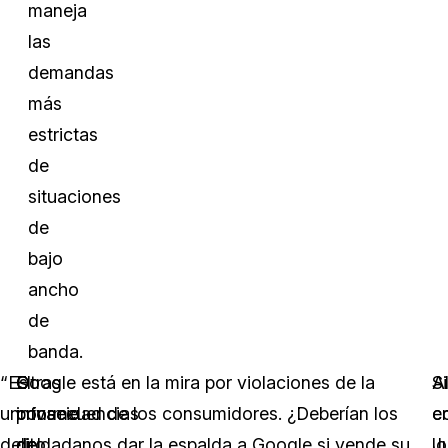
maneja
las
demandas
más
estrictas
de
situaciones
de
bajo
ancho
de
banda.
“Es
El
Otras
Google está en la mira por violaciones de la
S
A
un
informe
consecuencias
privacidad de los consumidores. ¿Deberían los
e
c
delito
del
de
ciudadanos dar la espalda a Google si vende su
J
lo