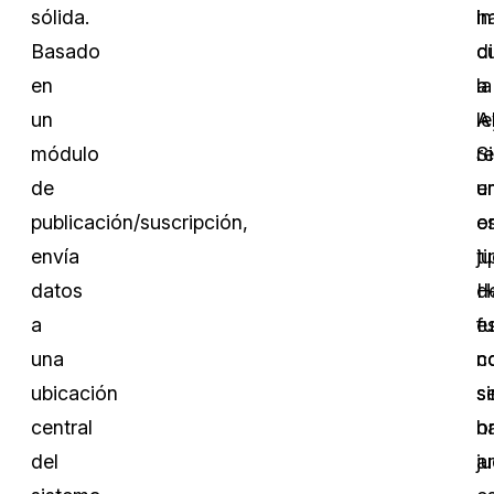
sólida.
i
h
Basado
d
c
en
a
la
un
A
le
módulo
S
r
de
e
u
publicación/suscripción,
e
o
envía
ti
ju
datos
d
H
a
f
e
una
n
c
ubicación
s
si
central
h
o
del
a
ju