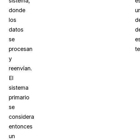
sistema,
e
donde
u
los
de
datos
d
se
e
procesan
te
y
reenvían.
El
sistema
primario
se
considera
entonces
un