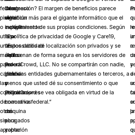
federal
Congreso
una
información? El margen de beneficios parece
P
m
pinchar
dice
violación
significar más para el gigante informático que el
q
q
o
explícitamente:
incluyen
cumplimiento de sus propias condiciones. Según
re
le
utilizar
“Es
la
la política de privacidad de Google y Care19,
u
i
una
un
responsabilidad
“Estos datos de localización son privados y se
re
a
máquina
delito
civil
almacenan de forma segura en los servidores de
d
u
para
federal
por
ProudCrowd, LLC. No se compartirán con nadie,
s
y
captar
pinchar
daños
incluidas entidades gubernamentales o terceros, a
d
a
las
o
y
menos que usted dé su consentimiento o que
u
s
comunicaciones
utilizar
perjuicios,
ProudCrowd se vea obligada en virtud de la
c
fa
de
una
honorarios
normativa federal.”
e
s
otros
máquina
de
la
p
sin
para
abogados
a
p
aprobación
captar
y
q
q