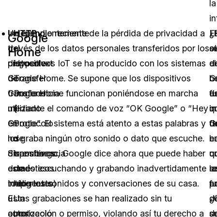
la
i
Independientemente
Un ejemplo reciente de la pérdida de privacidad a
HTTP
L
El
¿
Google
del
través de los datos personales transferidos por los
–
e
o
su
Home
protocolo
dispositivos IoT se ha producido con los sistemas
Hypertext
d
d
el
de
Google Home. Se supone que los dispositivos
Transfer
G
c
h
transferencia
Google Home funcionan poniéndose en marcha
Protocol
f
e
d
utilizado
mediante el comando de voz “OK Google” o “Hey
(
u
i
q
en
Google”. El sistema está atento a estas palabras y
Protocolo
fa
d
G
los
no graba ningún otro sonido o dato que escuche.
de
e
c
h
dispositivos
Sin embargo, Google dice ahora que puede haber
transferencia
u
q
c
domésticos
estado escuchando y grabando inadvertidamente
de
r
la
e
inteligentes
todos los sonidos y conversaciones de su casa.
hipertexto)
a
f
p
u
Estas grabaciones se han realizado sin tu
Un
d
d
¿
otros
autorización o permiso, violando así tu derecho a
protocolo
s
s
d