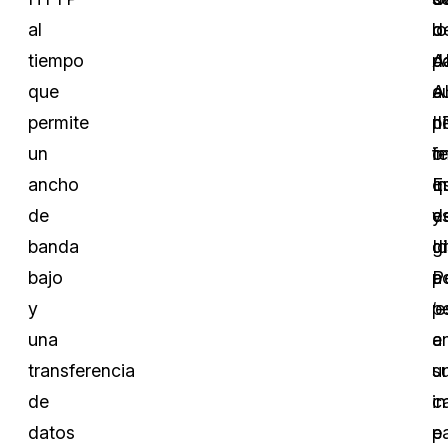
al
d
lo
o
tiempo
A
d
p
que
A
c
a
permite
p
II
ni
un
i
o
fe
ancho
q
I
E
de
e
d
y
banda
d
Id
g
bajo
p
P
a
y
‘
p
una
a
e
transferencia
u
s
de
in
c
datos
e
p