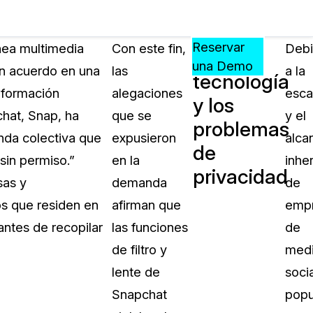
Precios
Recursos
Eventos
APRENDA,
Reservar
ánea multimedia
Con este fin,
Deb
La gran
CONECTE
una Demo
un acuerdo en una
las
a la
tecnología
?
Y
Información
alegaciones
esca
CREZCA
y los
oliciales
CON
chat, Snap, ha
que se
y el
problemas
CASEGUARD
nda colectiva que
expusieron
alca
de
ación
Preguntas Frecuentes
sin permiso.”
en la
inhe
privacidad
Explore preguntas frecuentes sobr
sas y
demanda
de
CaseGuard
ón Médica
os que residen en
afirman que
emp
antes de recopilar
las funciones
de
Artículos
n
de filtro y
med
Redacte archivos de video con nu
algoritmo mejorado
lente de
soci
Snapchat
popu
no
Casos Practicos