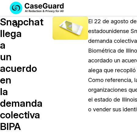
Servicios
Soluciones
Snapchat
SUSCRÍBASE
El 22 de agosto de
A
Search
llega
estadounidense Sna
CASEGUARD
demanda colectiva 
STUDIO
a
O
Biométrica de Illin
un
SUBCONTRATE
acordado un acuerd
CON
acuerdo
alega que recopiló
NOSOTROS
en
SUS
Como referencia, l
REDACCIONES
la
organizaciones que
Licencia de CaseGuard Studi
el estado de Illin
demanda
Selecciona un plan que se adapte a tus
o vender sus identi
colectiva
necesidades
BIPA
Precios de Redacción a Pedi