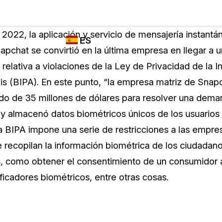
Industrias
FUNCIONES DE
¿QUIÉN
 2022, la aplicación y servicio de mensajería instant
ES
REDACCIÓN,
UTILIZA
pchat se convirtió en la última empresa en llegar a 
TRANSCRIPCIÓN
CASEGUARD
English
relativa a violaciones de la Ley de Privacidad de la 
Y TRADUCCIÓN
Cuerpos P
DE CASEGUARD
ois (BIPA). En este punto, “la empresa matriz de Snap
Español
STUDIO
o de 35 millones de dólares para resolver una dema
Transport
Redacción de vídeos
 y almacenó datos biométricos únicos de los usuarios 
Redacte caras, matrículas, pantallas, blocs
a BIPA impone una serie de restricciones a las empre
de notas y más con un solo clic desde una
La Atenci
cantidad ilimitada de videos
 recopilan la información biométrica de los ciudadan
o
ois, como obtener el consentimiento de un consumidor 
Redacción de documentos
Educació
ficadores biométricos, entre otras cosas.
Redacte información de identificación
personal (PII) de miles de archivos PDF,
Excel, Doc, correo electrónico y PST con un
El Gobier
do
solo clic