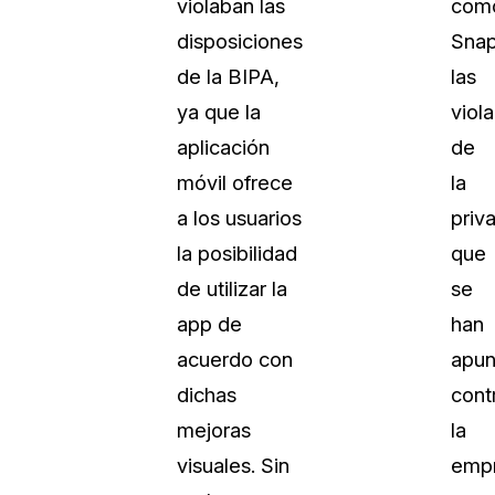
violaban las
com
Vea cómo los clientes usan CaseG
disposiciones
Snap
rídico
sus necesidades de redacción
de la BIPA,
las
ya que la
viol
 Financieros
Centro de Ayuda
aplicación
de
Obtenga respuestas a sus pregunt
CaseGuard
móvil ofrece
la
a los usuarios
priv
Videoteca
la posibilidad
que
 Comunicación y
Vea todo lo que puede hacer con
de utilizar la
se
iento
CaseGuard. Práctica nuevas habili
aprender
app de
han
acuerdo con
apun
e Atención Telefónica
Recomendaciones
dichas
cont
Historias sobre cómo nuestros clie
mejoras
la
utilizan CaseGuard studio a diario
 Crisis y Las Líneas
visuales. Sin
emp