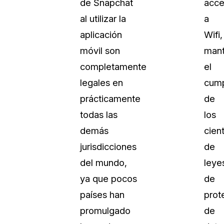
de Snapchat
acc
al utilizar la
a
aplicación
Wifi,
móvil son
mant
completamente
el
legales en
cump
prácticamente
de
todas las
los
demás
cien
jurisdicciones
de
del mundo,
leye
ya que pocos
de
países han
prot
promulgado
de