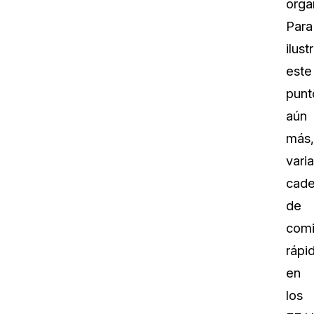
orga
Para
ilust
este
punt
aún
más,
vari
cad
de
com
rápi
en
los