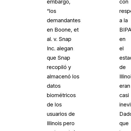
embargo,
con
Sobre nosotros
“los
resp
Más información sobre CaseGuard
al Por Menor
misión
demandantes
a la
en Boone, et
BIP
aciones
Trabaja con nosotros
al. v. Snap
en
Únase a nuestro equipo y ayúden
Inc. alegan
el
construir el futuro de la redacción
que Snap
esta
recopiló y
de
Contáctanos
almacenó los
Illino
Póngase en contacto con nuestro
datos
eran
biométricos
casi
de los
inevi
usuarios de
Dad
Illinois pero
que