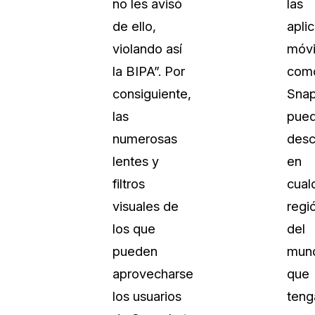
no les avisó
las
de ello,
apli
violando así
móvi
la BIPA”. Por
com
consiguiente,
Snap
las
pue
numerosas
desc
lentes y
en
filtros
cual
visuales de
regi
los que
del
pueden
mun
aprovecharse
que
los usuarios
teng