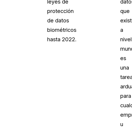
leyes de
dato
protección
que
de datos
exis
biométricos
a
hasta 2022.
nivel
mund
es
una
tare
ardu
para
cual
emp
u