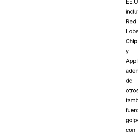
EE.U
incl
Red
Lobs
Chip
y
Appl
ade
de
otros
tamb
fuer
golp
con