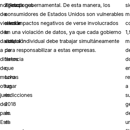
notificaciones
Zoetop
agencia gubernamental. De esta manera, los
s
de
a
consumidores de Estados Unidos son vulnerables
m
violación
revelar
a los impactos negativos de verse involucrados
c
de
la
en una violación de datos, ya que cada gobierno
1,
datos,
violación
estatal individual debe trabajar simultáneamente
m
a
de
para responsabilizar a estas empresas.
d
diferencia
datos
d
de
que
e
muchas
tuvo
r
otras
lugar
a
jurisdicciones
en
s
del
2018
g
país.
en
d
Esta
el
u