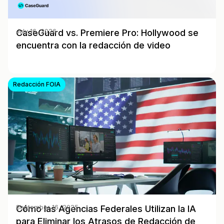
CaseGuard vs. Premiere Pro: Hollywood se
July 16, 2026
encuentra con la redacción de video
Redacción FOIA
Cómo las Agencias Federales Utilizan la IA
September 16, 2025
para Eliminar los Atrasos de Redacción de