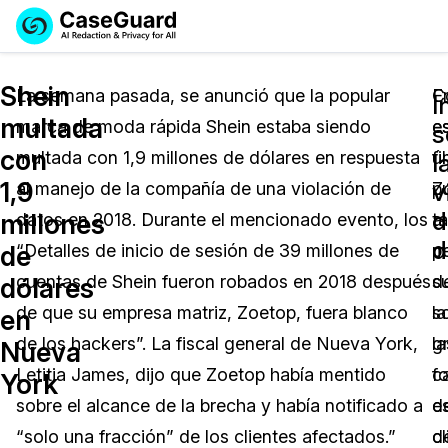
Reservar una
Servicios
Solicitar cotización
Shein
Demo
La semana pasada, se anunció que la popular
C
E
I
multada
marca de moda rápida Shein estaba siendo
e
e
Soluciones
s
Licencia de CaseGuard Studio
con
multada con 1,9 millones de dólares en respuesta
fi
ú
English
l
Industrias
Precios de Redacción a Pedido
Redacción de vídeos
1,9
v
al manejo de la compañía de una violación de
Z
p
Español
d
millones
datos en 2018. Durante el mencionado evento, los
t
a
Precios
Redacción de documentos
Cuerpos Policiales
d
de
“Detalles de inicio de sesión de 39 millones de
m
p
Recursos
Redacción de audio
cuentas de Shein fueron robados en 2018 después
s
d
Transportación
dólares
de que su empresa matriz, Zoetop, fuera blanco
s
la
en
Redacción en Bulto
Eventos
La Atención Médica
Preguntas Frecuentes
de los hackers”. La fiscal general de Nueva York,
la
g
Nueva
Letitia James, dijo que Zoetop había mentido
f
c
York
Redacción de imágenes
Educación
Artículos
sobre el alcance de la brecha y había notificado a
e
d
Transcripción y Traducción
El Gobierno
Casos Practicos
“solo una fracción” de los clientes afectados.”
d
cl