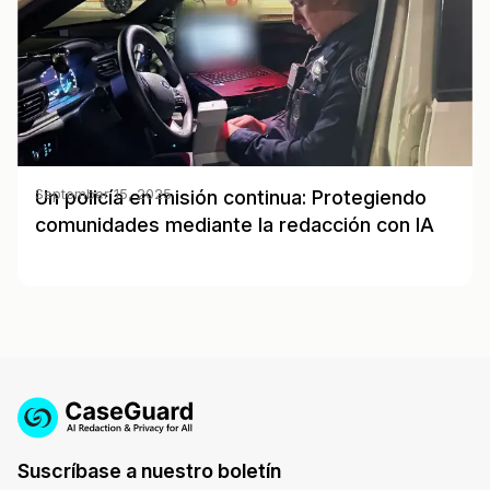
Un policía en misión continua: Protegiendo
September 15, 2025
comunidades mediante la redacción con IA
Suscríbase a nuestro boletín