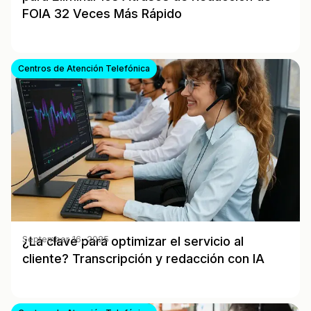
FOIA 32 Veces Más Rápido
Centros de Atención Telefónica
¿La clave para optimizar el servicio al
September 16, 2025
cliente? Transcripción y redacción con IA