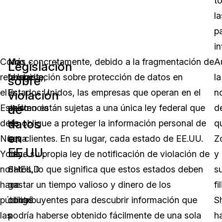
t
la
p
i
Como
No
Más concretamente, debido a la fragmentación de
A
Legislación
referencia,
obstante,
la legislación sobre protección de datos en
la
sobre
el
la
Estados Unidos, las empresas que operan en el
no
violación
de
Estado
existencia
país no están sujetas a una única ley federal que
d
datos
de
de
les obligue a proteger la información personal de
q
en
Nueva
la
sus clientes. En su lugar, cada estado de EE.UU.
Z
EE.UU.
York
Ley
tiene su propia ley de notificación de violación de
y
no
SHEILD
datos, lo que significa que estos estados deben
s
hace
no
gastar un tiempo valioso y dinero de los
fil
públicas
obligó
contribuyentes para descubrir información que
S
las
a
podría haberse obtenido fácilmente de una sola
h