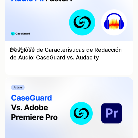
Desglose de Características de Redacción
July 16, 2026
de Audio: CaseGuard vs. Audacity