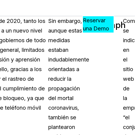
Precios
Recursos
Eventos
APRENDA,
Reservar
e 2020, tanto los
Sin embargo,
Com
SafeGraph
CONECTE
una Demo
a un nuevo nivel
aunque estas
se
?
Y
 gobiernos de todo
medidas
indi
CREZCA
oliciales
CON
eneral, limitados
estaban
en
CASEGUARD
sión y aprensión
indudablemente
el
ación
Preguntas Frecuentes
lo, gracias a los
orientadas a
sitio
Explore preguntas frecuentes sobr
 el rastreo de
reducir la
web
CaseGuard
ón Médica
l cumplimiento de
propagación
de
e bloqueo, ya que
del mortal
la
Artículos
n
e teléfono móvil
coronavirus,
empr
Redacte archivos de video con nu
algoritmo mejorado
también se
“el
plantearon
conj
no
Casos Practicos