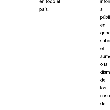
en todo el
info
país.
al
públ
en
gene
sobr
el
aum
o la
dism
de
los
caso
de