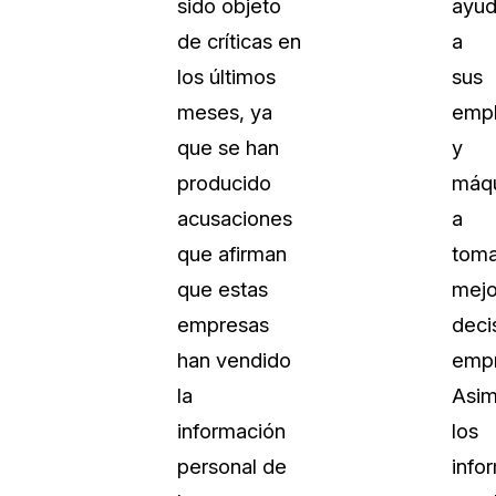
sido objeto
ayud
de críticas en
a
los últimos
sus
meses, ya
emp
que se han
y
producido
máqu
acusaciones
a
que afirman
toma
que estas
mejo
empresas
deci
han vendido
empr
la
Asim
información
los
personal de
info