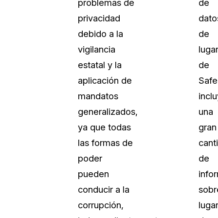
problemas de
de
Vea cómo los clientes usan CaseG
privacidad
dato
rídico
sus necesidades de redacción
debido a la
de
vigilancia
luga
 Financieros
Centro de Ayuda
estatal y la
de
Obtenga respuestas a sus pregunt
CaseGuard
aplicación de
Safe
mandatos
incl
Videoteca
generalizados,
una
 Comunicación y
Vea todo lo que puede hacer con
ya que todas
gran
iento
CaseGuard. Práctica nuevas habili
aprender
las formas de
cant
poder
de
e Atención Telefónica
Recomendaciones
pueden
info
Historias sobre cómo nuestros clie
conducir a la
sobr
utilizan CaseGuard studio a diario
 Crisis y Las Líneas
corrupción,
luga