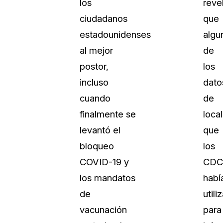
los
reve
ciudadanos
que
estadounidenses
algu
al mejor
de
postor,
los
incluso
dato
cuando
de
finalmente se
loca
levantó el
que
bloqueo
los
COVID-19 y
CDC
los mandatos
habí
de
utili
vacunación
para