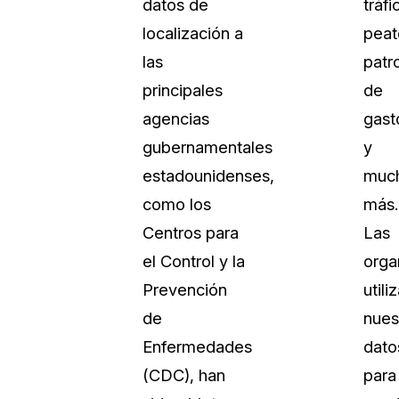
datos de
tráfi
localización a
peat
las
patr
principales
de
agencias
gast
gubernamentales
y
estadounidenses,
muc
como los
más.
Centros para
Las
el Control y la
orga
Prevención
utili
de
nues
Enfermedades
dato
(CDC), han
para