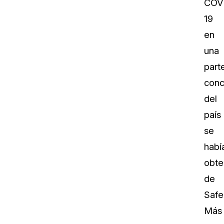
COV
19
en
una
part
conc
del
país
se
habí
obte
de
Safe
Más