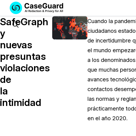
Servicios
Soluciones
SafeGraph
SUSCRÍBASE
Cuando la pandemi
A
Search
y
ciudadanos estado
CASEGUARD
de incertidumbre q
STUDIO
nuevas
O
el mundo empezaron
presuntas
SUBCONTRATE
a los denominados 
CON
violaciones
que muchas persona
NOSOTROS
de
SUS
avances tecnológico
REDACCIONES
la
contactos desempeñ
Licencia de CaseGuard Studi
las normas y regla
intimidad
Selecciona un plan que se adapte a tus
prácticamente todo
necesidades
en el año 2020.
Precios de Redacción a Pedi