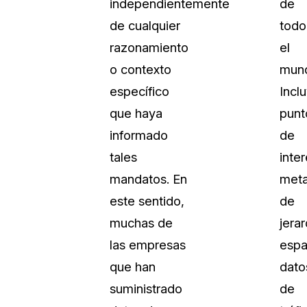
independientemente
de
Sobre nosotros
de cualquier
todo
Más información sobre CaseGuard
al Por Menor
misión
razonamiento
el
o contexto
mun
aciones
Trabaja con nosotros
específico
Incl
Únase a nuestro equipo y ayúden
que haya
punt
construir el futuro de la redacción
informado
de
tales
inter
Contáctanos
mandatos. En
meta
Póngase en contacto con nuestro
este sentido,
de
muchas de
jerar
las empresas
espa
que han
dato
suministrado
de