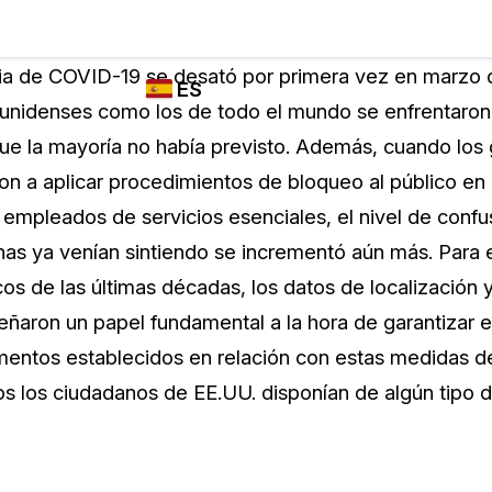
Industrias
FUNCIONES DE
¿QUIÉN
a de COVID-19 se desató por primera vez en marzo d
ES
REDACCIÓN,
UTILIZA
unidenses como los de todo el mundo se enfrentaron 
TRANSCRIPCIÓN
CASEGUARD
English
ue la mayoría no había previsto. Además, cuando los
Y TRADUCCIÓN
Cuerpos P
DE CASEGUARD
 a aplicar procedimientos de bloqueo al público en g
Español
STUDIO
empleados de servicios esenciales, el nivel de confu
Transport
Redacción de vídeos
s ya venían sintiendo se incrementó aún más. Para el
Redacte caras, matrículas, pantallas, blocs
s de las últimas décadas, los datos de localización y
de notas y más con un solo clic desde una
La Atenci
cantidad ilimitada de videos
aron un papel fundamental a la hora de garantizar e
o
mentos establecidos en relación con estas medidas d
Redacción de documentos
Educació
s los ciudadanos de EE.UU. disponían de algún tipo d
Redacte información de identificación
personal (PII) de miles de archivos PDF,
Excel, Doc, correo electrónico y PST con un
El Gobier
do
solo clic